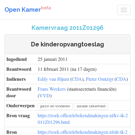
beta
Open Kamer
Kamervraag 2011Z01296
De kinderopvangtoeslag
Ingediend
25 januari 2011
Beantwoord
11 februari 2011 (na 17 dagen)
Indieners
Eddy van Hijum
(
CDA
),
Pieter Omtzigt
(
CDA
)
Beantwoord
Frans Weekers
(staatssecretaris financiën)
door
(
VVD
)
Onderwerpen
gezin en kinderen
sociale zekerheid
Bron vraag
https://zoek.officielebekendmakingen.nl/kv-tk-2
011Z01296.html
Bron
https://zoek.officielebekendmakingen.nl/ah-tk-2