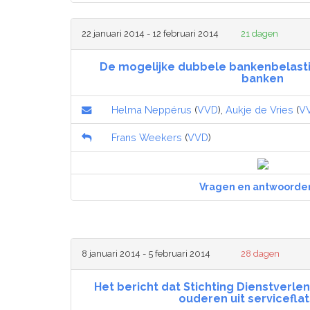
22 januari 2014 - 12 februari 2014
21 dagen
De mogelijke dubbele bankenbelast
banken
Helma Neppérus
(
VVD
),
Aukje de Vries
(
V
Frans Weekers
(
VVD
)
Vragen en antwoorde
8 januari 2014 - 5 februari 2014
28 dagen
Het bericht dat Stichting Dienstverlen
ouderen uit serviceflat