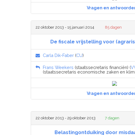
Vragen en antwoorde
22 oktober 2013 - 15 januari 2014
85 dagen
De fiscale vrijstelling voor (agrar
Carla Dik-Faber
(
CU
)
Frans Weekers
(staatssecretaris financiën) (
V
(staatssecretaris economische zaken en klima
Vragen en antwoorde
22 oktober 2013 - 29 oktober 2013
7 dagen
Belastingontduiking door mis