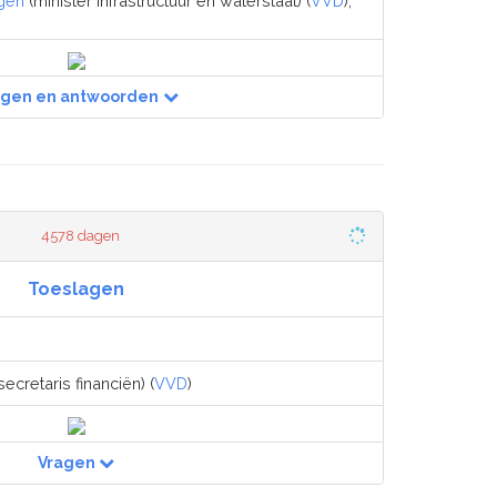
gen
(minister infrastructuur en waterstaat) (
VVD
),
agen en antwoorden
4578 dagen
Toeslagen
ecretaris financiën) (
VVD
)
Vragen