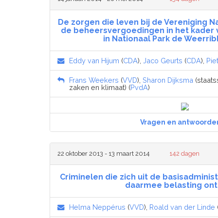
De zorgen die leven bij de Vereniging
de beheersvergoedingen in het kader 
in Nationaal Park de Weerr
Eddy van Hijum
(
CDA
),
Jaco Geurts
(
CDA
),
Pie
Frans Weekers
(
VVD
),
Sharon Dijksma
(staats
zaken en klimaat) (
PvdA
)
Vragen en antwoorde
22 oktober 2013 - 13 maart 2014
142 dagen
Criminelen die zich uit de basisadminist
daarmee belasting ont
Helma Neppérus
(
VVD
),
Roald van der Linde