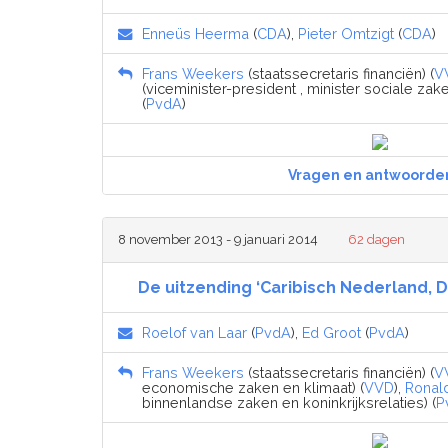
Enneüs Heerma
(
CDA
),
Pieter Omtzigt
(
CDA
)
Frans Weekers
(staatssecretaris financiën) (
V
(viceminister-president , minister sociale z
(
PvdA
)
Vragen en antwoorde
8 november 2013 - 9 januari 2014
62 dagen
De uitzending ‘Caribisch Nederland, Dri
Roelof van Laar
(
PvdA
),
Ed Groot
(
PvdA
)
Frans Weekers
(staatssecretaris financiën) (
V
economische zaken en klimaat) (
VVD
),
Ronald
binnenlandse zaken en koninkrijksrelaties) (
P