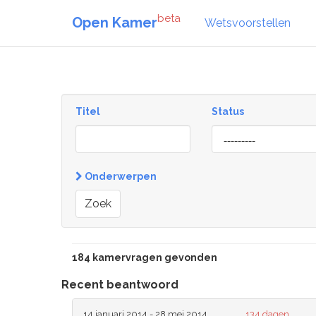
beta
Open Kamer
Wetsvoorstellen
Titel
Status
[invalid
name]
Onderwerpen
Zoek
184 kamervragen gevonden
Recent beantwoord
14 januari 2014 - 28 mei 2014
134 dagen