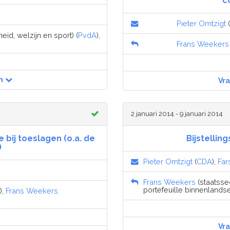
c
Pieter Omtzigt
(
id, welzijn en sport) (
PvdA
),
Frans Weekers
n
Vr
2 januari 2014 - 9 januari 2014
 bij toeslagen (o.a. de
Bijstellin
)
Pieter Omtzigt
(
CDA
),
Far
Frans Weekers
(staatssec
portefeuille binnenlandse
),
Frans Weekers
Vr