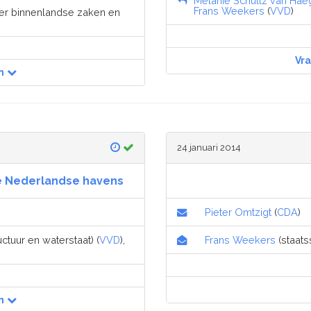
Melanie Schultz van Hae
Frans Weekers
(
VVD
)
ter binnenlandse zaken en
Vr
n
24 januari 2014
de Nederlandse havens
Pieter Omtzigt
(
CDA
)
uctuur en waterstaat) (
VVD
),
Frans Weekers
(staatss
n