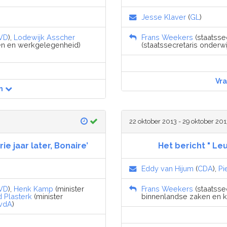
Jesse Klaver
(
GL
)
VD
),
Lodewijk Asscher
Frans Weekers
(staatssec
aken en werkgelegenheid)
(staatssecretaris onderwi
Vr
n
22 oktober 2013 - 29 oktober 201
e jaar later, Bonaire’
Het bericht " L
Eddy van Hijum
(
CDA
),
Pi
VD
),
Henk Kamp
(minister
Frans Weekers
(staatssec
 Plasterk
(minister
binnenlandse zaken en kon
vdA
)