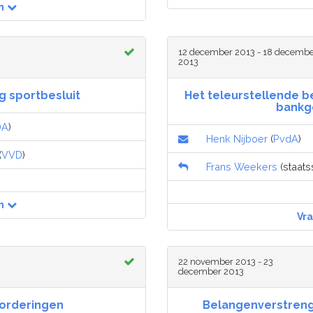
n
12 december 2013 - 18 decemb
2013
g sportbesluit
Het teleurstellende b
bankg
DA
)
Henk Nijboer
(
PvdA
)
(
VVD
)
Frans Weekers
(staatss
n
Vr
22 november 2013 - 23
december 2013
vorderingen
Belangenverstrenge