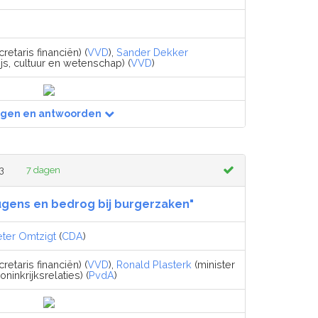
retaris financiën) (
VVD
),
Sander Dekker
js, cultuur en wetenschap) (
VVD
)
agen en antwoorden
3
7 dagen
eugens en bedrog bij burgerzaken"
eter Omtzigt
(
CDA
)
retaris financiën) (
VVD
),
Ronald Plasterk
(minister
inkrijksrelaties) (
PvdA
)