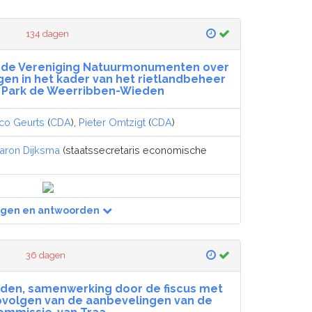
134 dagen
ij de Vereniging Natuurmonumenten over
n in het kader van het rietlandbeheer
l Park de Weerribben-Wieden
co Geurts
(
CDA
),
Pieter Omtzigt
(
CDA
)
aron Dijksma
(staatssecretaris economische
agen en antwoorden
36 dagen
lden, samenwerking door de fiscus met
pvolgen van de aanbevelingen van de