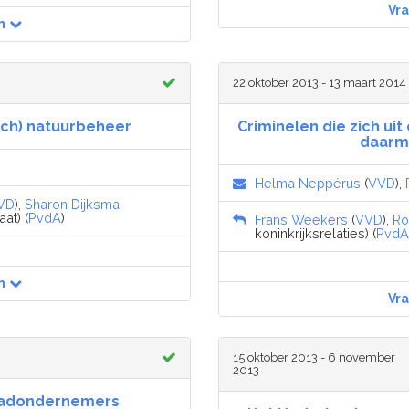
Vr
n
22 oktober 2013 - 13 maart 2014
isch) natuurbeheer
Criminelen die zich uit
daarm
Helma Neppérus
(
VVD
),
VD
),
Sharon Dijksma
at) (
PvdA
)
Frans Weekers
(
VVD
),
Ro
koninkrijksrelaties) (
PvdA
n
Vr
15 oktober 2013 - 6 november
2013
daadondernemers