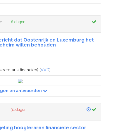
er
6 dagen
ericht dat Oostenrijk en Luxemburg het
eheim willen behouden
ecretaris financiën) (
VVD
)
agen en antwoorden
31 dagen
ling hoogleraren financiële sector