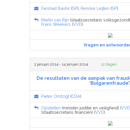
Farshad Bashir
(
SP
),
Renske Leijten
(
SP
)
Martin van Rijn
(staatssecretaris volksgezondhe
Frans Weekers
(
VVD
)
Vragen en antwoorde
2 januari 2014 - 14 januari 2014
12 dagen
De resultaten van de aanpak van fraude
‘Bulgarenfraude’
Pieter Omtzigt
(
CDA
)
Opstelten
(minister justitie en veiligheid) (
VVD
(staatssecretaris financiën) (
VVD
)