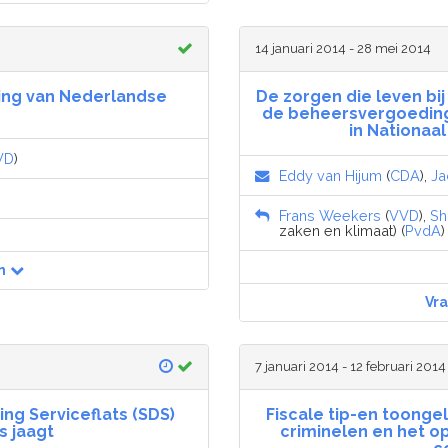
14 januari 2014 - 28 mei 2014
ing van Nederlandse
De zorgen die leven b
de beheersvergoedinge
in Nationaa
VD
)
Eddy van Hijum
(
CDA
),
Ja
Frans Weekers
(
VVD
),
Sh
zaken en klimaat) (
PvdA
)
n
Vr
7 januari 2014 - 12 februari 2014
ing Serviceflats (SDS)
Fiscale tip-en toonge
s jaagt
criminelen en het o