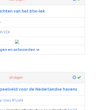
ichten van het btw-lek
)
(
VVD
)
agen en antwoorden
38 dagen
speelveld voor de Nederlandse havens
e Vries
(
PvdA
)