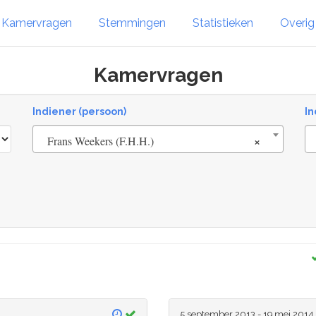
Kamervragen
Stemmingen
Statistieken
Overi
Kamervragen
Indiener (persoon)
In
×
Frans Weekers (F.H.H.)
5 september 2013 - 19 mei 2014