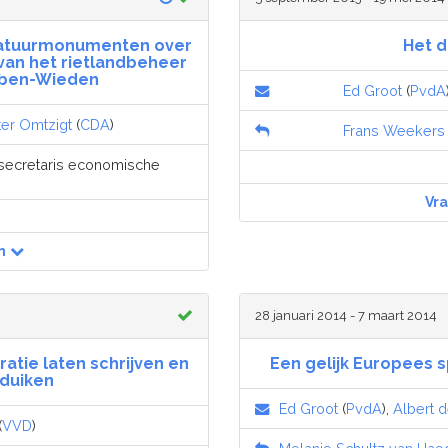
 Natuurmonumenten over
Het d
van het rietlandbeheer
ibben-Wieden
Ed Groot
(
PvdA
ter Omtzigt
(
CDA
)
Frans Weekers
secretaris economische
Vr
n
28 januari 2014 - 7 maart 2014
ratie laten schrijven en
Een gelijk Europees 
duiken
Ed Groot
(
PvdA
),
Albert d
(
VVD
)