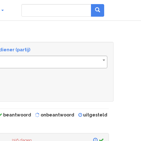
g
diener (partij)
beantwoord
onbeantwoord
uitgesteld
256 dagen