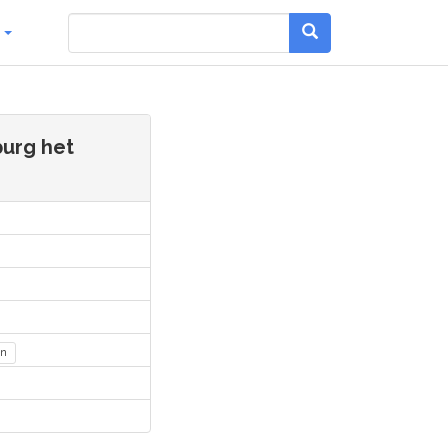
g
burg het
en