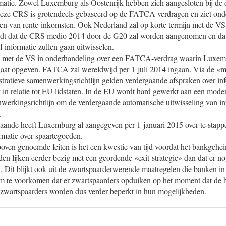
matie. Zowel Luxemburg als Oostenrijk hebben zich aangesloten bij de d
ze CRS is grotendeels gebaseerd op de FATCA verdragen en ziet onde
len van rente-inkomsten. Ook Nederland zal op korte termijn met de 
rdt dat de CRS medio 2014 door de G20 zal worden aangenomen en dat 
f informatie zullen gaan uitwisselen.
 met de VS in onderhandeling over een FATCA-verdrag waarin Luxem
 gaat opgeven. FATCA zal wereldwijd per 1 juli 2014 ingaan. Via de «m
stratieve samenwerkingsrichtlijn gelden verdergaande afspraken over inf
in relatie tot EU lidstaten. In de EU wordt hard gewerkt aan een mode
nwerkingsrichtlijn om de verdergaande automatische uitwisseling van i
.
aande heeft Luxemburg al aangegeven per 1 januari 2015 over te stapp
rmatie over spaartegoeden.
boven genoemde feiten is het een kwestie van tijd voordat het bankgehe
den lijken eerder bezig met een geordende «exit-strategie» dan dat er n
t. Dit blijkt ook uit de zwartspaarderwerende maatregelen die banken 
om te voorkomen dat er zwartspaarders opduiken op het moment dat de 
 zwartspaarders worden dus verder beperkt in hun mogelijkheden.