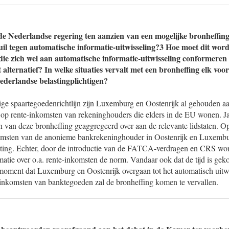
 de Nederlandse regering ten aanzien van een mogelijke bronheffing
il tegen automatische informatie-uitwisseling?3 Hoe moet dit word
 die zich wel aan automatische informatie-uitwisseling conformeren
 alternatief? In welke situaties vervalt met een bronheffing elk voo
derlandse belastingplichtigen?
ige spaartegoedenrichtlijn zijn Luxemburg en Oostenrijk al gehouden a
op rente-inkomsten van rekeninghouders die elders in de EU wonen. Ja
n van deze bronheffing geaggregeerd over aan de relevante lidstaten. 
komsten van de anonieme bankrekeninghouder in Oostenrijk en Luxemb
ting. Echter, door de introductie van de FATCA-verdragen en CRS wor
rmatie over o.a. rente-inkomsten de norm. Vandaar ook dat de tijd is g
 moment dat Luxemburg en Oostenrijk overgaan tot het automatisch uitw
e-inkomsten van banktegoeden zal de bronheffing komen te vervallen.