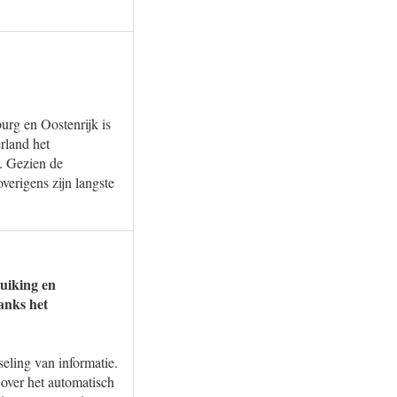
?
rg en Oostenrijk is
rland het
. Gezien de
overigens zijn langste
duiking en
anks het
eling van informatie.
ver het automatisch