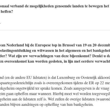
ationaal verband de mogelijkheden genoemde landen te bewegen he
 heffen?
.
van Nederland bij de Europese top in Brussel van 19 en 20 decembe
 belastingontduiking en witwassen in het algemeen en het bankge
nder? Wat zijn uw verwachtingen van deze bijeenkomst? Denkt u da
een overeenkomst kan worden gesloten, in lijn met eerdere verwach
nd (en de andere EU lidstaten) is dat Luxemburg en Oostenrijk akkoor
spaartegoedenrichtlijn zoals is overeengekomen tijdens de ER op 22 mei
nkgeheim ongetwijfeld ter sprake komen. Zoals aangegeven is de vraag 
heim gaan opheffen maar wanneer. Hierbij moet wel worden toegevoegd 
heim aan de lidstaten zelf is. Wel zullen de overige lidstaten (waaron
landen blijven aandringen op opheffing van hun bankgeheim.