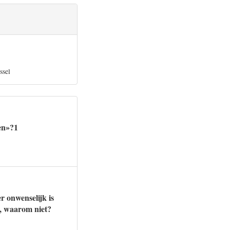
ssel
en»?1
 onwenselijk is
e, waarom niet?