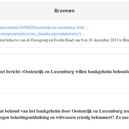
Bronnen
.nl/economie/3650620/oostenrijk-en-luxemburg-wille…
.europa.eu/uedocs/cms_data/docs/pressdata/en/ec/1…
ten behoeve van de Eurogroep en Ecofin Raad van 9 en 10 december 2013 te Bru
het bericht «Oostenrijk en Luxemburg willen bankgeheim behoud
dat behoud van het bankgeheim door Oostenrijk en Luxemburg zeer
 tegen belastingontduiking en witwassen ernstig belemmert? Zo ne