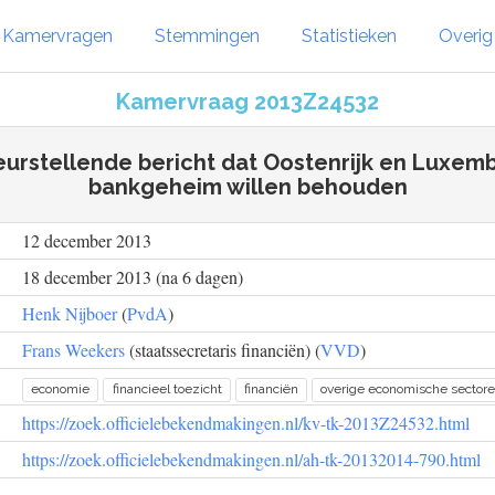
Kamervragen
Stemmingen
Statistieken
Overi
Kamervraag 2013Z24532
eurstellende bericht dat Oostenrijk en Luxem
bankgeheim willen behouden
12 december 2013
18 december 2013 (na 6 dagen)
Henk Nijboer
(
PvdA
)
Frans Weekers
(staatssecretaris financiën) (
VVD
)
economie
financieel toezicht
financiën
overige economische sector
https://zoek.officielebekendmakingen.nl/kv-tk-2013Z24532.html
https://zoek.officielebekendmakingen.nl/ah-tk-20132014-790.html