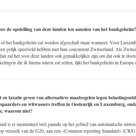
ver de opstelling van deze landen ten aanzien van het bankgeheim
r of het bankgeheim zal worden afgeschaft maar wanneer. Voor Luxembu
j een gelijk speelveld hebben met hun concurrent Zwitserland. Als Zwitse
an zal het voor deze landen ook gemakkelijker zijn om dat ook te doen
kelingen die ik hierna uiteen zal zetten, lijkt het bankgeheim in Europa 
t en taxatie geven van alternatieve maatregelen tegen belastingont
spaarders en witwassers treffen in Oostenrijk en Luxemburg, ond
e, waarom niet?
band is er momenteel veel gaande op het gebied van automatische uitwiss
p verzoek van de G20, aan een «Common reporting Standard» (CRS) o