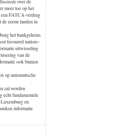
iscussie over de
r meer toe op het
VS een FATCA-verdrag
de eerste landen in
burg het bankgeheim
ost favoured nation»
ormatie-uitwisseling
rnisering van de
nformatie ook binnen
en op automatische
im zal worden
og echt fundamentele
in Luxemburg en
banken informatie