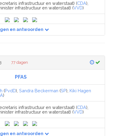
cretaris infrastructuur en waterstaat) (
CDA
),
inister infrastructuur en waterstaat) (
VVD
)
agen en antwoorden
3
77 dagen
PFAS
ch
(
PvdD
),
Sandra Beckerman
(
SP
),
Kiki Hagen
dA
)
cretaris infrastructuur en waterstaat) (
CDA
),
inister infrastructuur en waterstaat) (
VVD
)
agen en antwoorden