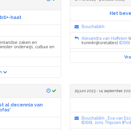
Het beve
bti+-haat
Bouchallikh
Alexandra van Huffelen
(
nenlandse zaken en
koninkrijksrelaties) (
D66
)
inister onderwijs, cultuur en
Vr
n
29 juni 2023 - 14 september 202
t al decennia van
pfas'
Bouchallikh
,
Eva van Es
(
D66
),
Joris Thijssen
(
Pv