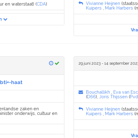
Vivianne Heijnen
(staatsse
ur en waterstaat) (
CDA
)
Kuipers
,
Mark Harbers
(m
n
Vr
29 juni 2023 - 14 september 202
bti+-haat
Bouchallikh
,
Eva van Es
(
D66
),
Joris Thijssen
(
Pv
nenlandse zaken en
Vivianne Heijnen
(staatsse
inister onderwijs, cultuur en
Kuipers
,
Mark Harbers
(m
Vr