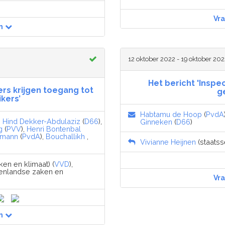
Vr
n
12 oktober 2022 - 19 oktober 202
Het bericht 'Inspe
rs krijgen toegang tot
ge
kers’
Habtamu de Hoop
(
PvdA
,
Hind Dekker-Abdulaziz
(
D66
),
Ginneken
(
D66
)
g
(
PVV
),
Henri Bontenbal
hmann
(
PvdA
),
Bouchallikh
,
Vivianne Heijnen
(staatsse
en en klimaat) (
VVD
),
nenlandse zaken en
Vr
n