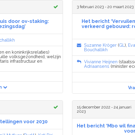
3 februari 2023 - 20 maart 2023
huis door ov-staking:
Het bericht ‘Vervuilen
ezingsdag’
verkeerd gebouwd: ro
hallikh
Suzanne Kröger
(
GL
),
Eva
Bouchallikh
n en koninkrijksrelaties)
uille volksgezondheid, welzijn
aris infrastructuur en
Vivianne Heijnen
(staatsse
Adriaansens
(minister ec
n
Vr
15 december 2022 - 24 januari
2023
tellingen voor 2030
Het bericht ‘Mbo wil f
voor