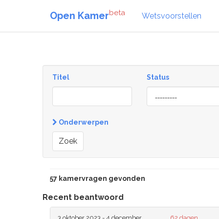
beta
Open Kamer
Wetsvoorstellen
Titel
Status
[invalid
name]
Onderwerpen
Zoek
57 kamervragen gevonden
Recent beantwoord
3 oktober 2023 - 4 december
62 dagen