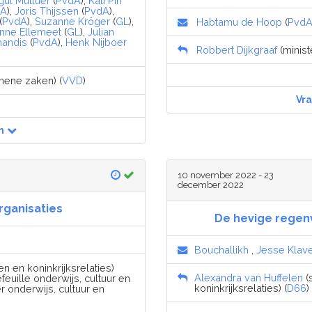
ül Mutluer
(
PvdA
),
Kati Piri
dA
),
Joris Thijssen
(
PvdA
),
(
PvdA
),
Suzanne Kröger
(
GL
),
Habtamu de Hoop
(
Pvd
inne Ellemeet
(
GL
),
Julian
andis
(
PvdA
),
Henk Nijboer
Robbert Dijkgraaf
(minist
emene zaken) (
VVD
)
Vr
n
10 november 2022 - 23
december 2022
rganisaties
De hevige regen
Bouchallikh
,
Jesse Klav
n en koninkrijksrelaties)
Alexandra van Huffelen
(
feuille onderwijs, cultuur en
koninkrijksrelaties) (
D66
)
r onderwijs, cultuur en