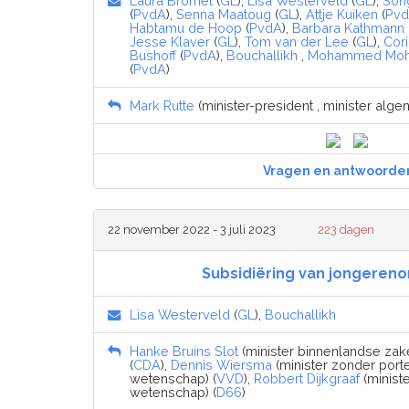
Laura Bromet
(
GL
),
Lisa Westerveld
(
GL
),
Song
(
PvdA
),
Senna Maatoug
(
GL
),
Attje Kuiken
(
Pv
Habtamu de Hoop
(
PvdA
),
Barbara Kathmann
Jesse Klaver
(
GL
),
Tom van der Lee
(
GL
),
Cor
Bushoff
(
PvdA
),
Bouchallikh
,
Mohammed Moh
(
PvdA
)
Mark Rutte
(minister-president , minister alg
Vragen en antwoorde
22 november 2022 - 3 juli 2023
223 dagen
Subsidiëring van jongereno
Lisa Westerveld
(
GL
),
Bouchallikh
Hanke Bruins Slot
(minister binnenlandse zake
(
CDA
),
Dennis Wiersma
(minister zonder porte
wetenschap) (
VVD
),
Robbert Dijkgraaf
(ministe
wetenschap) (
D66
)