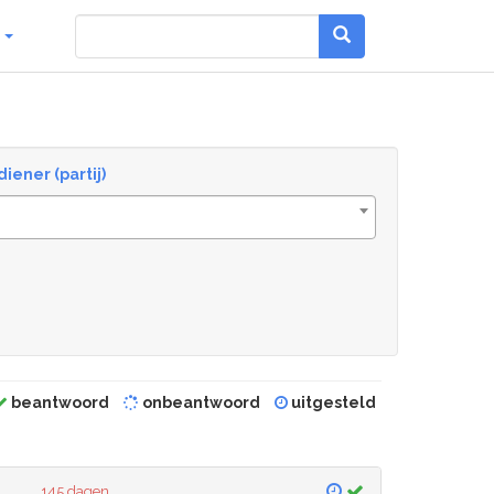
g
diener (partij)
beantwoord
onbeantwoord
uitgesteld
145 dagen