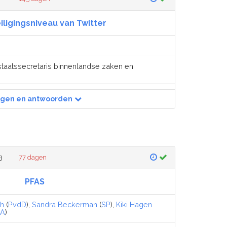
iligingsniveau van Twitter
staatssecretaris binnenlandse zaken en
agen en antwoorden
3
77 dagen
PFAS
ch
(
PvdD
),
Sandra Beckerman
(
SP
),
Kiki Hagen
dA
)