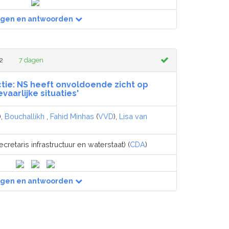
agen en antwoorden
2
7 dagen
ctie: NS heeft onvoldoende zicht op
vaarlijke situaties'
),
Bouchallikh
,
Fahid Minhas
(
VVD
),
Lisa van
cretaris infrastructuur en waterstaat) (
CDA
)
agen en antwoorden