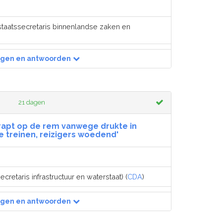
staatssecretaris binnenlandse zaken en
agen en antwoorden
21 dagen
trapt op de rem vanwege drukte in
e treinen, reizigers woedend'
ecretaris infrastructuur en waterstaat) (
CDA
)
agen en antwoorden