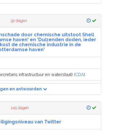
92 dagen
enschade door chemische uitstoot Shell
damse haven' en 'Duizenden doden, ieder
 kost de chemische industrie in de
otterdamse haven'
ecretaris infrastructuur en waterstaat) (
CDA
)
agen en antwoorden
145 dagen
iligingsniveau van Twitter