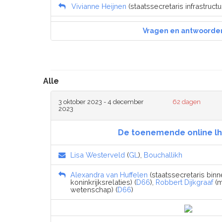
Vivianne Heijnen
(staatssecretaris infrastructu
Vragen en antwoorde
Alle
3 oktober 2023 - 4 december
62 dagen
2023
De toenemende online lh
Lisa Westerveld
(
GL
),
Bouchallikh
Alexandra van Huffelen
(staatssecretaris bin
koninkrijksrelaties) (
D66
),
Robbert Dijkgraaf
(m
wetenschap) (
D66
)