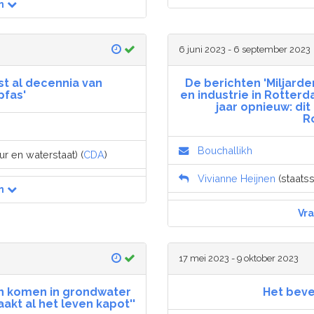
n
6 juni 2023 - 6 september 2023
t al decennia van
De berichten 'Miljard
pfas'
en industrie in Rotter
jaar opnieuw: dit
R
Bouchallikh
ur en waterstaat) (
CDA
)
Vivianne Heijnen
(staatss
n
Vr
17 mei 2023 - 9 oktober 2023
en komen in grondwater
Het beve
akt al het leven kapot''