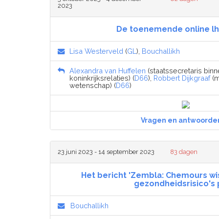
2023
De toenemende online lh
Lisa Westerveld
(
GL
),
Bouchallikh
Alexandra van Huffelen
(staatssecretaris bin
koninkrijksrelaties) (
D66
),
Robbert Dijkgraaf
(m
wetenschap) (
D66
)
Vragen en antwoorde
23 juni 2023 - 14 september 2023
83 dagen
Het bericht 'Zembla: Chemours wis
gezondheidsrisico's 
Bouchallikh