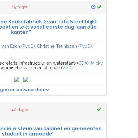
45 dagen
de Kooksfabriek 2 van Tata Steel blijkt
okt en lekt vanaf eerste dag 'aan alle
kanten'’
 van Esch
(
PvdD
),
Christine Teunissen
(
PvdD
),
cretaris infrastructuur en waterstaat) (
CDA
),
Micky
onomische zaken en klimaat) (
VVD
)
agen en antwoorden
40 dagen
inanciële steun van kabinet en gemeenten
 student in armoede’