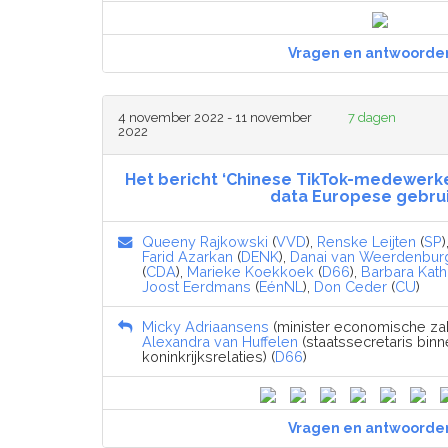
Vragen en antwoorde
4 november 2022 - 11 november
7 dagen
2022
Het bericht ‘Chinese TikTok-medewerke
data Europese gebrui
Queeny Rajkowski
(
VVD
),
Renske Leijten
(
SP
)
Farid Azarkan
(
DENK
),
Danai van Weerdenbur
(
CDA
),
Marieke Koekkoek
(
D66
),
Barbara Kat
Joost Eerdmans
(
EénNL
),
Don Ceder
(
CU
)
Micky Adriaansens
(minister economische zak
Alexandra van Huffelen
(staatssecretaris bin
koninkrijksrelaties) (
D66
)
Vragen en antwoorde