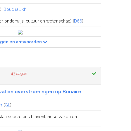
A
),
Bouchallikh
er onderwijs, cultuur en wetenschap) (
D66
)
agen en antwoorden
43 dagen
val en overstromingen op Bonaire
er
(
GL
)
staatssecretaris binnenlandse zaken en