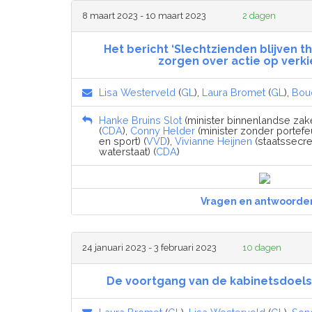
8 maart 2023 - 10 maart 2023
2 dagen
Het bericht ‘Slechtzienden blijven t
zorgen over actie op verki
Lisa Westerveld
(
GL
),
Laura Bromet
(
GL
),
Bouc
Hanke Bruins Slot
(minister binnenlandse zake
(
CDA
),
Conny Helder
(minister zonder portefe
en sport) (
VVD
),
Vivianne Heijnen
(staatssecret
waterstaat) (
CDA
)
Vragen en antwoorde
24 januari 2023 - 3 februari 2023
10 dagen
De voortgang van de kabinetsdoels