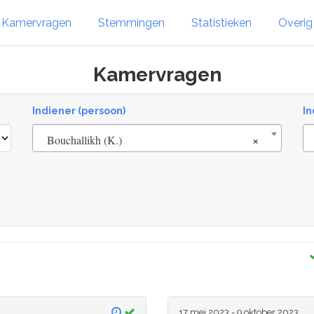
Kamervragen
Stemmingen
Statistieken
Overi
Kamervragen
Indiener (persoon)
In
×
Bouchallikh (K.)
17 mei 2023 - 9 oktober 2023