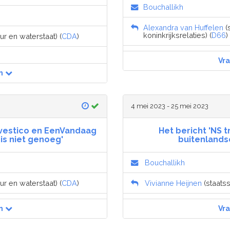
Bouchallikh
Alexandra van Huffelen
(
koninkrijksrelaties) (
D66
)
ur en waterstaat) (
CDA
)
Vr
n
4 mei 2023 - 25 mei 2023
nvestico en EenVandaag
Het bericht 'NS 
 is niet genoeg'
buitenlands
Bouchallikh
ur en waterstaat) (
CDA
)
Vivianne Heijnen
(staatss
n
Vr