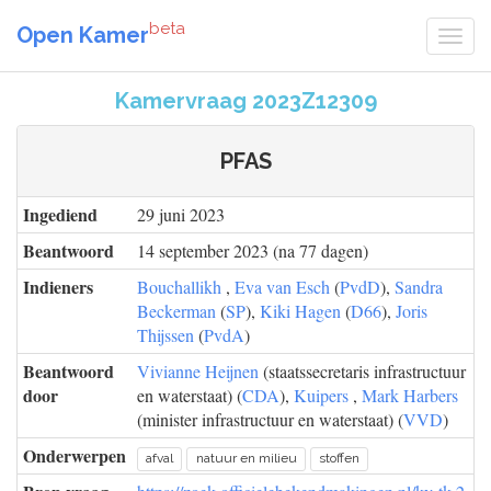
beta
Open Kamer
Kamervraag 2023Z12309
PFAS
Ingediend
29 juni 2023
Beantwoord
14 september 2023 (na 77 dagen)
Indieners
Bouchallikh
,
Eva van Esch
(
PvdD
),
Sandra
Beckerman
(
SP
),
Kiki Hagen
(
D66
),
Joris
Thijssen
(
PvdA
)
Beantwoord
Vivianne Heijnen
(staatssecretaris infrastructuur
door
en waterstaat) (
CDA
),
Kuipers
,
Mark Harbers
(minister infrastructuur en waterstaat) (
VVD
)
Onderwerpen
afval
natuur en milieu
stoffen