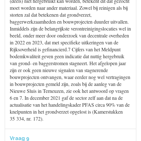
(deels) niet hergebruikt kan worden, betekent dit dat gezocht
moet worden naar ander materiaal. Zowel bij reinigen als bij
storten zal dat betekenen dat grondverzet,
baggerwerkzaamheden en bouwprojecten duurder uitvallen.
Inmiddels zijn de belangrijkste verontreinigingslocaties wel in
beeld, onder meer door onderzoek van decentrale overheden
in 2022 en 2023, dat met specifieke uitkeringen van de
Rijksoverheid is gefinancierd.7 Cijfers van het Meldpunt
bodemkwaliteit geven geen indicatie dat nuttig hergebruik
van grond- en baggerstromen stagneert. Het afgelopen jaar
zijn er ook geen nieuwe signalen van stagnerende
bouwprojecten ontvangen, waar eerder nog wel vertragingen
in bouwprojecten gemeld zijn, zoals bij de aanleg van de
Nieuwe Sluis in Terneuzen, zie ook het antwoord op vragen
6 en 7. In december 2021 gaf de sector zelf aan dat na de
actualisatie van het handelingskader PFAS circa 90% van de
knelpunten in het grondverzet opgelost is (Kamerstukken
35 334, nr. 172).
Vraag 9