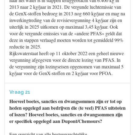
naar het water is in stappen teruggebracht van 6.400 kg in
2013 naar 2 kg/jaar in 2021. De vergunde luchtemissie van
de GenX-stoffen bedroeg in 2013 nog 660 kg/jaar en mag na
inwerkingtreding van de revisievergunning 4 kg/jaar zijn en
uiterlijk in 2025 uitkomen op maximaal 3,45 kg/jaar. Ook
voor de vergunde emissies van de «andere PFAS» geldt dat
deze in stappen verlaagd moeten worden tot gemiddeld 99%
reductie in 2025.
Rijkswaterstaat heeft op 11 oktober 2022 een geheel nieuwe
vergunning afgegeven voor de directe lozing van PFAS. In
de vergunning zijn lozingseisen opgenomen van maximaal 5
kg/jaar voor de GenX-stoffen en 2 kg/jaar voor PFOA.
Vraag 21
Hoeveel boetes, sancties en dwangsommen zijn er tot op
heden opgelegd aan bedrijven die (te veel) PFAS uitstoten
of lozen? Hoeveel boetes, sancties en dwangsommen zijn
er specifiek opgelegd aan Dupont/Chemours?
Een overzicht van alle bestuursrechtelijke