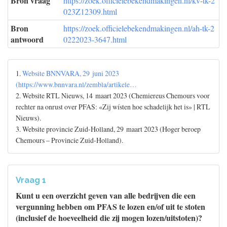
Bron vraag
https://zoek.officielebekendmakingen.nl/kv-tk-2
023Z12309.html
Bron
https://zoek.officielebekendmakingen.nl/ah-tk-2
antwoord
0222023-3647.html
1.
Website BNNVARA, 29 juni 2023
(https://www.bnnvara.nl/zembla/artikele…
2. Website RTL Nieuws, 14 maart 2023 (Chemiereus Chemours voor
rechter na onrust over PFAS: «Zij wísten hoe schadelijk het is» | RTL
Nieuws).
3. Website provincie Zuid-Holland, 29 maart 2023 (Hoger beroep
Chemours – Provincie Zuid-Holland).
Vraag 1
Kunt u een overzicht geven van alle bedrijven die een
vergunning hebben om PFAS te lozen en/of uit te stoten
(inclusief de hoeveelheid die zij mogen lozen/uitstoten)?