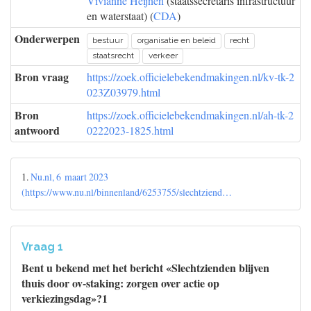
Vivianne Heijnen
(staatssecretaris infrastructuur
en waterstaat) (
CDA
)
Onderwerpen
bestuur
organisatie en beleid
recht
staatsrecht
verkeer
Bron vraag
https://zoek.officielebekendmakingen.nl/kv-tk-2
023Z03979.html
Bron
https://zoek.officielebekendmakingen.nl/ah-tk-2
antwoord
0222023-1825.html
1.
Nu.nl, 6 maart 2023
(https://www.nu.nl/binnenland/6253755/slechtziend…
Vraag 1
Bent u bekend met het bericht «Slechtzienden blijven
thuis door ov-staking: zorgen over actie op
verkiezingsdag»?1