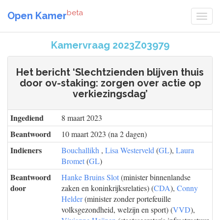
beta
Open Kamer
Kamervraag 2023Z03979
Het bericht ‘Slechtzienden blijven thuis
door ov-staking: zorgen over actie op
verkiezingsdag’
Ingediend
8 maart 2023
Beantwoord
10 maart 2023 (na 2 dagen)
Indieners
Bouchallikh
,
Lisa Westerveld
(
GL
),
Laura
Bromet
(
GL
)
Beantwoord
Hanke Bruins Slot
(minister binnenlandse
door
zaken en koninkrijksrelaties) (
CDA
),
Conny
Helder
(minister zonder portefeuille
volksgezondheid, welzijn en sport) (
VVD
),