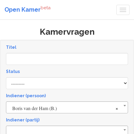
beta
Open Kamer
Kamervragen
Titel
Status
[invalid
name]
Indiener (persoon)
×
Boris van der Ham (B.)
Indiener (partij)