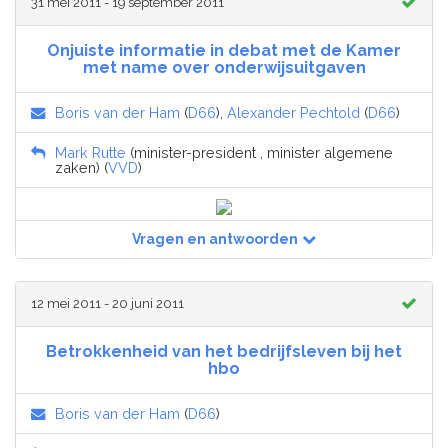
31 mei 2011 - 19 september 2011
Onjuiste informatie in debat met de Kamer
met name over onderwijsuitgaven
Boris van der Ham
(
D66
),
Alexander Pechtold
(
D66
)
Mark Rutte
(minister-president , minister algemene
zaken) (
VVD
)
Vragen en antwoorden
12 mei 2011 - 20 juni 2011
Betrokkenheid van het bedrijfsleven bij het
hbo
Boris van der Ham
(
D66
)