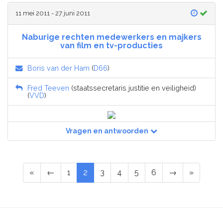
11 mei 2011 - 27 juni 2011
Naburige rechten medewerkers en majkers
van film en tv-producties
Boris van der Ham
(
D66
)
Fred Teeven
(staatssecretaris justitie en veiligheid)
(
VVD
)
Vragen en antwoorden
«
←
1
2
3
4
5
6
→
»