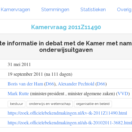
Kamervragen
Stemmingen
Statistieken
Overi
Kamervraag 2011Z11490
ste informatie in debat met de Kamer met nam
onderwijsuitgaven
31 mei 2011
19 september 2011 (na 111 dagen)
Boris van der Ham
(
D66
),
Alexander Pechtold
(
D66
)
Mark Rutte
(minister-president , minister algemene zaken) (
VVD
)
bestuur
onderwijs en wetenschap
organisatie en beleid
https://zoek.officielebekendmakingen.nl/kv-tk-2011Z11490.html
https://zoek.officielebekendmakingen.nl/ah-tk-20102011-3682.htm