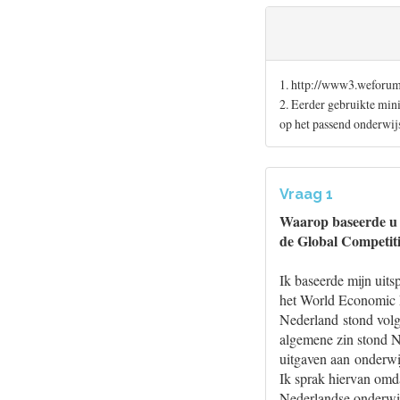
1. http://www3.weforu
2. Eerder gebruikte mini
op het passend onderwij
Vraag 1
Waarop baseerde u u
de Global Competiti
Ik baseerde mijn uit
het World Economic 
Nederland stond volg
algemene zin stond N
uitgaven aan onderwij
Ik sprak hiervan omda
Nederlandse onderwij