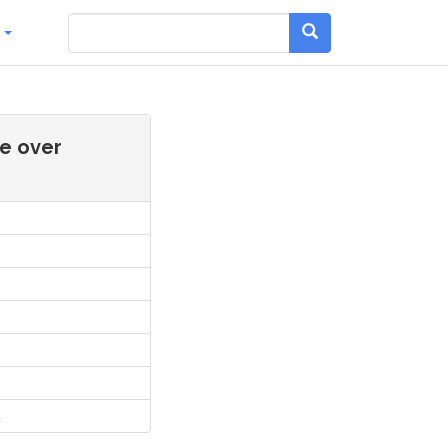
g
e over
l