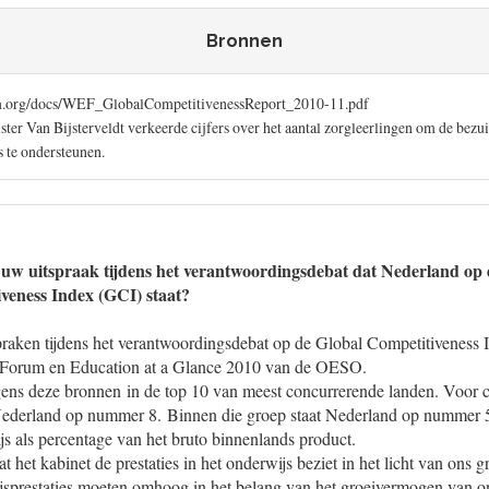
Bronnen
m.org/docs/WEF_GlobalCompetitivenessReport_2010-11.pdf
ster Van Bijsterveldt verkeerde cijfers over het aantal zorgleerlingen om de bezu
s te ondersteunen.
w uitspraak tijdens het verantwoordingsdebat dat Nederland op d
veness Index (GCI) staat?
spraken tijdens het verantwoordingsdebat op de Global Competitiveness
Forum en Education at a Glance 2010 van de OESO.
ens deze bronnen in de top 10 van meest concurrerende landen. Voor c
ederland op nummer 8. Binnen die groep staat Nederland op nummer 5 
s als percentage van het bruto binnenlands product.
t het kabinet de prestaties in het onderwijs beziet in het licht van ons
sprestaties moeten omhoog in het belang van het groeivermogen van o