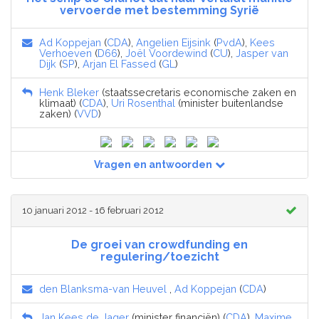
vervoerde met bestemming Syrië
Ad Koppejan
(
CDA
),
Angelien Eijsink
(
PvdA
),
Kees
Verhoeven
(
D66
),
Joël Voordewind
(
CU
),
Jasper van
Dijk
(
SP
),
Arjan El Fassed
(
GL
)
Henk Bleker
(staatssecretaris economische zaken en
klimaat) (
CDA
),
Uri Rosenthal
(minister buitenlandse
zaken) (
VVD
)
Vragen en antwoorden
10 januari 2012 - 16 februari 2012
De groei van crowdfunding en
regulering/toezicht
den Blanksma-van Heuvel
,
Ad Koppejan
(
CDA
)
Jan Kees de Jager
(minister financiën) (
CDA
),
Maxime