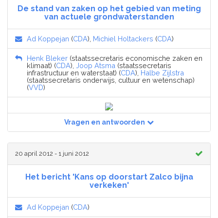
De stand van zaken op het gebied van meting
van actuele grondwaterstanden
Ad Koppejan
(
CDA
),
Michiel Holtackers
(
CDA
)
Henk Bleker
(staatssecretaris economische zaken en
klimaat) (
CDA
),
Joop Atsma
(staatssecretaris
infrastructuur en waterstaat) (
CDA
),
Halbe Zijlstra
(staatssecretaris onderwijs, cultuur en wetenschap)
(
VVD
)
Vragen en antwoorden
20 april 2012 - 1 juni 2012
Het bericht 'Kans op doorstart Zalco bijna
verkeken'
Ad Koppejan
(
CDA
)