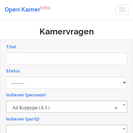
beta
Open Kamer
Kamervragen
Titel
Status
[invalid
name]
Indiener (persoon)
×
Ad Koppejan (A.J.)
Indiener (partij)