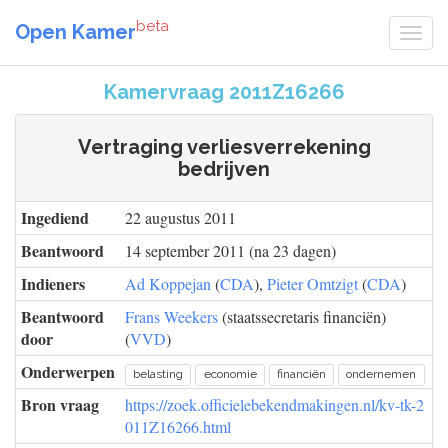
beta
Open Kamer
Kamervraag 2011Z16266
Vertraging verliesverrekening
bedrijven
Ingediend
22 augustus 2011
Beantwoord
14 september 2011 (na 23 dagen)
Indieners
Ad Koppejan
(
CDA
),
Pieter Omtzigt
(
CDA
)
Beantwoord
Frans Weekers
(staatssecretaris financiën)
door
(
VVD
)
Onderwerpen
belasting
economie
financiën
ondernemen
Bron vraag
https://zoek.officielebekendmakingen.nl/kv-tk-2
011Z16266.html