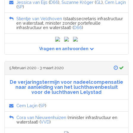
Jessica van Eijs
(
D66
),
Suzanne Kröger
(
GL
),
Cem Laçin
(
SP
)
Stientje van Veldhoven
(staatssecretaris infrastructuur
en waterstaat, minister zonder portefeuille
infrastructuur en waterstaat) (
D66
)
Vragen en antwoorden
5 februari 2020 - 3 maart 2020
De verjaringstermijn voor nadeelcompensatie
naar aanleiding van het luchthavenbesluit
voor de luchthaven Lelystad
Cem Laçin
(
SP
)
Cora van Nieuwenhuizen
(minister infrastructuur en
waterstaat) (
VVD
)