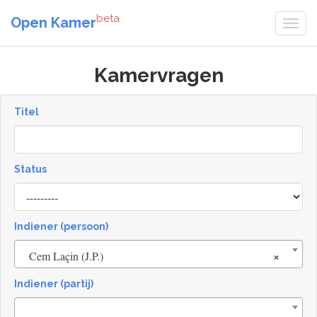
beta
Open Kamer
Kamervragen
Titel
Status
[invalid
name]
Indiener (persoon)
×
Cem Laçin (J.P.)
Indiener (partij)