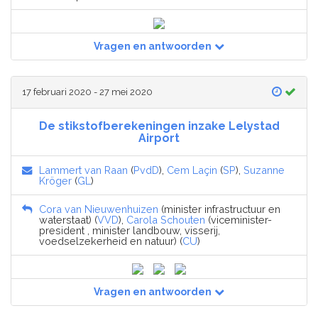
Vragen en antwoorden
17 februari 2020 - 27 mei 2020
De stikstofberekeningen inzake Lelystad
Airport
Lammert van Raan
(
PvdD
),
Cem Laçin
(
SP
),
Suzanne
Kröger
(
GL
)
Cora van Nieuwenhuizen
(minister infrastructuur en
waterstaat) (
VVD
),
Carola Schouten
(viceminister-
president , minister landbouw, visserij,
voedselzekerheid en natuur) (
CU
)
Vragen en antwoorden