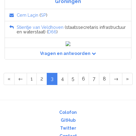
Groningen
Cem Laçin
(
SP
)
Stientje van Veldhoven
(staatssecretaris infrastructuur
en waterstaat) (
D66
)
Vragen en antwoorden
«
←
1
2
3
4
5
6
7
8
→
»
Colofon
GitHub
Twitter