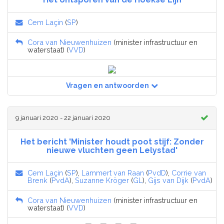
Cem Laçin
(
SP
)
Cora van Nieuwenhuizen
(minister infrastructuur en
waterstaat) (
VVD
)
Vragen en antwoorden
9 januari 2020 - 22 januari 2020
Het bericht 'Minister houdt poot stijf: Zonder
nieuwe vluchten geen Lelystad'
Cem Laçin
(
SP
),
Lammert van Raan
(
PvdD
),
Corrie van
Brenk
(
PvdA
),
Suzanne Kröger
(
GL
),
Gijs van Dijk
(
PvdA
)
Cora van Nieuwenhuizen
(minister infrastructuur en
waterstaat) (
VVD
)