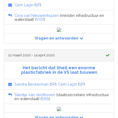
Cem Laçin
(
SP
)
Cora van Nieuwenhuizen
(minister infrastructuur en
waterstaat) (
VVD
)
Vragen en antwoorden
12 maart 2020 - 14 april 2020
Het bericht dat Shell een enorme
plasticfabriek in de VS laat bouwen
Sandra Beckerman
(
SP
),
Cem Laçin
(
SP
)
Stientje van Veldhoven
(staatssecretaris infrastructuur
en waterstaat) (
D66
)
Vragen en antwoorden