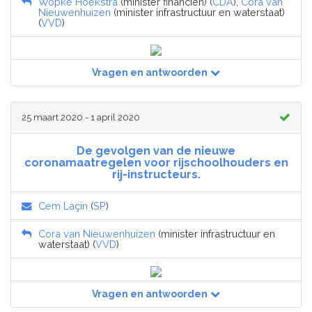
Wopke Hoekstra
(minister financiën) (
CDA
),
Cora van
Nieuwenhuizen
(minister infrastructuur en waterstaat)
(
VVD
)
Vragen en antwoorden
25 maart 2020 - 1 april 2020
De gevolgen van de nieuwe
coronamaatregelen voor rijschoolhouders en
rij-instructeurs.
Cem Laçin
(
SP
)
Cora van Nieuwenhuizen
(minister infrastructuur en
waterstaat) (
VVD
)
Vragen en antwoorden