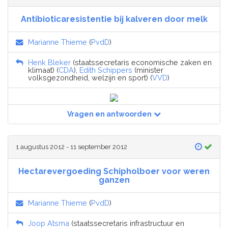
Antibioticaresistentie bij kalveren door melk
Marianne Thieme
(
PvdD
)
Henk Bleker
(staatssecretaris economische zaken en
klimaat) (
CDA
),
Edith Schippers
(minister
volksgezondheid, welzijn en sport) (
VVD
)
Vragen en antwoorden
1 augustus 2012 - 11 september 2012
Hectarevergoeding Schipholboer voor weren
ganzen
Marianne Thieme
(
PvdD
)
Joop Atsma
(staatssecretaris infrastructuur en