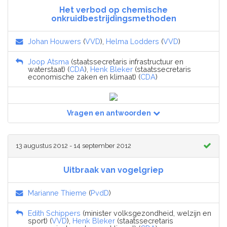
Het verbod op chemische
onkruidbestrijdingsmethoden
Johan Houwers
(
VVD
),
Helma Lodders
(
VVD
)
Joop Atsma
(staatssecretaris infrastructuur en
waterstaat) (
CDA
),
Henk Bleker
(staatssecretaris
economische zaken en klimaat) (
CDA
)
Vragen en antwoorden
13 augustus 2012 - 14 september 2012
Uitbraak van vogelgriep
Marianne Thieme
(
PvdD
)
Edith Schippers
(minister volksgezondheid, welzijn en
sport) (
VVD
),
Henk Bleker
(staatssecretaris