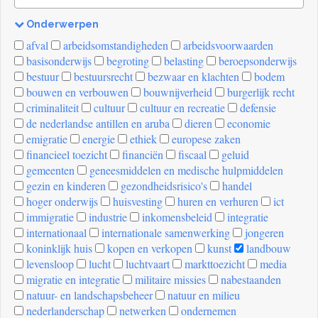
Onderwerpen
[invalid
afval
arbeidsomstandigheden
arbeidsvoorwaarden
name]
basisonderwijs
begroting
belasting
beroepsonderwijs
bestuur
bestuursrecht
bezwaar en klachten
bodem
bouwen en verbouwen
bouwnijverheid
burgerlijk recht
criminaliteit
cultuur
cultuur en recreatie
defensie
de nederlandse antillen en aruba
dieren
economie
emigratie
energie
ethiek
europese zaken
financieel toezicht
financiën
fiscaal
geluid
gemeenten
geneesmiddelen en medische hulpmiddelen
gezin en kinderen
gezondheidsrisico's
handel
hoger onderwijs
huisvesting
huren en verhuren
ict
immigratie
industrie
inkomensbeleid
integratie
internationaal
internationale samenwerking
jongeren
koninklijk huis
kopen en verkopen
kunst
landbouw
levensloop
lucht
luchtvaart
markttoezicht
media
migratie en integratie
militaire missies
nabestaanden
natuur- en landschapsbeheer
natuur en milieu
nederlanderschap
netwerken
ondernemen