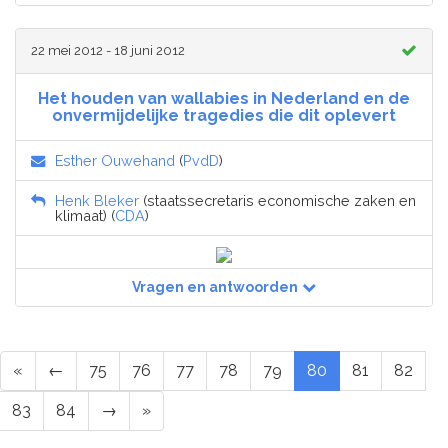
22 mei 2012 - 18 juni 2012
Het houden van wallabies in Nederland en de
onvermijdelijke tragedies die dit oplevert
Esther Ouwehand
(
PvdD
)
Henk Bleker
(staatssecretaris economische zaken en
klimaat) (
CDA
)
Vragen en antwoorden
«
←
75
76
77
78
79
80
81
82
83
84
→
»