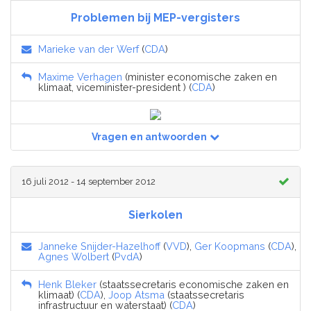
Problemen bij MEP-vergisters
Marieke van der Werf
(
CDA
)
Maxime Verhagen
(minister economische zaken en
klimaat, viceminister-president ) (
CDA
)
Vragen en antwoorden
16 juli 2012 - 14 september 2012
Sierkolen
Janneke Snijder-Hazelhoff
(
VVD
),
Ger Koopmans
(
CDA
),
Agnes Wolbert
(
PvdA
)
Henk Bleker
(staatssecretaris economische zaken en
klimaat) (
CDA
),
Joop Atsma
(staatssecretaris
infrastructuur en waterstaat) (
CDA
)