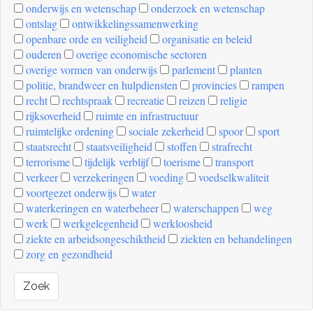
onderwijs en wetenschap
onderzoek en wetenschap
ontslag
ontwikkelingssamenwerking
openbare orde en veiligheid
organisatie en beleid
ouderen
overige economische sectoren
overige vormen van onderwijs
parlement
planten
politie, brandweer en hulpdiensten
provincies
rampen
recht
rechtspraak
recreatie
reizen
religie
rijksoverheid
ruimte en infrastructuur
ruimtelijke ordening
sociale zekerheid
spoor
sport
staatsrecht
staatsveiligheid
stoffen
strafrecht
terrorisme
tijdelijk verblijf
toerisme
transport
verkeer
verzekeringen
voeding
voedselkwaliteit
voortgezet onderwijs
water
waterkeringen en waterbeheer
waterschappen
weg
werk
werkgelegenheid
werkloosheid
ziekte en arbeidsongeschiktheid
ziekten en behandelingen
zorg en gezondheid
Zoek