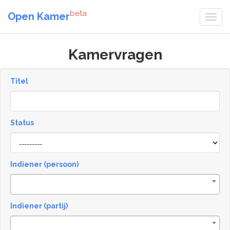
beta
Open Kamer
Kamervragen
Titel
Status
[invalid
name]
Indiener (persoon)
Indiener (partij)