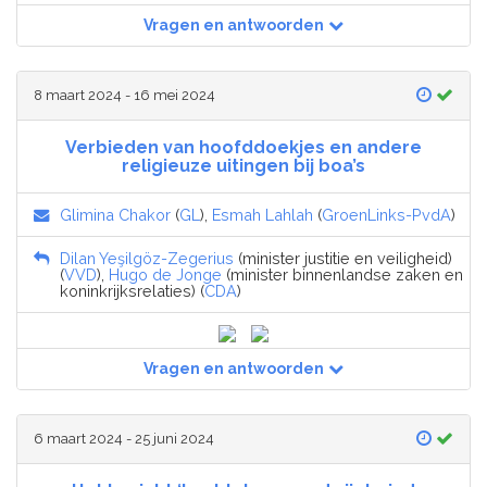
Vragen en antwoorden
8 maart 2024 - 16 mei 2024
Verbieden van hoofddoekjes en andere
religieuze uitingen bij boa’s
Glimina Chakor
(
GL
),
Esmah Lahlah
(
GroenLinks-PvdA
)
Dilan Yeşilgöz-Zegerius
(minister justitie en veiligheid)
(
VVD
),
Hugo de Jonge
(minister binnenlandse zaken en
koninkrijksrelaties) (
CDA
)
Vragen en antwoorden
6 maart 2024 - 25 juni 2024