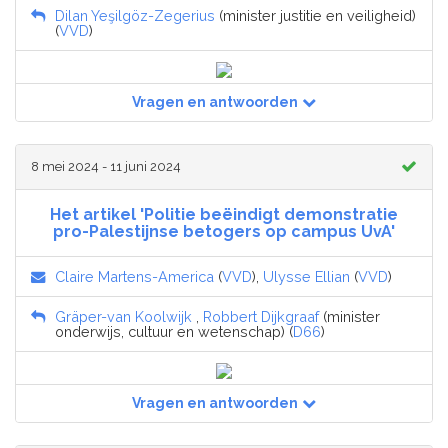
Dilan Yeşilgöz-Zegerius
(minister justitie en veiligheid)
(
VVD
)
Vragen en antwoorden
8 mei 2024 - 11 juni 2024
Het artikel 'Politie beëindigt demonstratie
pro-Palestijnse betogers op campus UvA'
Claire Martens-America
(
VVD
),
Ulysse Ellian
(
VVD
)
Gräper-van Koolwijk
,
Robbert Dijkgraaf
(minister
onderwijs, cultuur en wetenschap) (
D66
)
Vragen en antwoorden