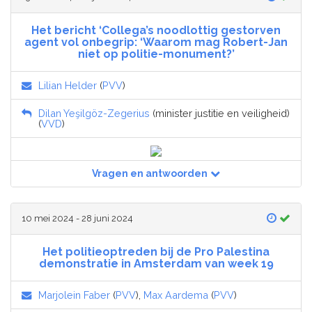
Het bericht ‘Collega’s noodlottig gestorven
agent vol onbegrip: ‘Waarom mag Robert-Jan
niet op politie-monument?’
Lilian Helder
(
PVV
)
Dilan Yeşilgöz-Zegerius
(minister justitie en veiligheid)
(
VVD
)
Vragen en antwoorden
10 mei 2024 - 28 juni 2024
Het politieoptreden bij de Pro Palestina
demonstratie in Amsterdam van week 19
Marjolein Faber
(
PVV
),
Max Aardema
(
PVV
)