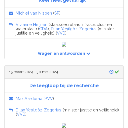
keer heel gevaarlijk”’
Michiel van Nispen
(
SP
)
Vivianne Heijnen
(staatssecretaris infrastructuur en
waterstaat) (
CDA
),
Dilan Yeşilgöz-Zegerius
(minister
justitie en veiligheid) (
VVD
)
Vragen en antwoorden
15 maart 2024 - 30 mei 2024
De leegloop bij de recherche
Max Aardema
(
PVV
)
Dilan Yeşilgöz-Zegerius
(minister justitie en veiligheid)
(
VVD
)