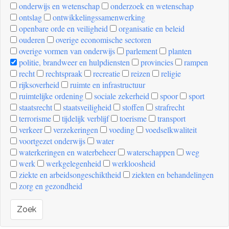
onderwijs en wetenschap
onderzoek en wetenschap
ontslag
ontwikkelingssamenwerking
openbare orde en veiligheid
organisatie en beleid
ouderen
overige economische sectoren
overige vormen van onderwijs
parlement
planten
politie, brandweer en hulpdiensten
provincies
rampen
recht
rechtspraak
recreatie
reizen
religie
rijksoverheid
ruimte en infrastructuur
ruimtelijke ordening
sociale zekerheid
spoor
sport
staatsrecht
staatsveiligheid
stoffen
strafrecht
terrorisme
tijdelijk verblijf
toerisme
transport
verkeer
verzekeringen
voeding
voedselkwaliteit
voortgezet onderwijs
water
waterkeringen en waterbeheer
waterschappen
weg
werk
werkgelegenheid
werkloosheid
ziekte en arbeidsongeschiktheid
ziekten en behandelingen
zorg en gezondheid
Zoek