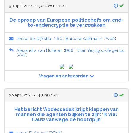
30 april 2024 - 25 oktober 2024
De oproep van Europese politiechefs om end-
to-endencryptie te verzwakken
Jesse Six Dijkstra
(
NSC
),
Barbara Kathmann
(
PvdA
)
Alexandra van Huffelen
(
D66
),
Dilan Yeşilgöz-Zegerius
(
VVD
)
Vragen en antwoorden
26 april 2024 - 14 juni 2024
Het bericht ‘Abdessadak krijgt klappen van
mannen die agenten blijken te zijn: ‘Ik viel
flauw vanwege de hoofdpijn’
Ismail El Abassi
(
DENK
)