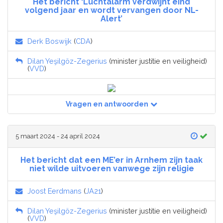
Het bericht ‘Luchtalarm verdwijnt eind
volgend jaar en wordt vervangen door NL-
Alert’
Derk Boswijk
(
CDA
)
Dilan Yeşilgöz-Zegerius
(minister justitie en veiligheid)
(
VVD
)
Vragen en antwoorden
5 maart 2024 - 24 april 2024
Het bericht dat een ME’er in Arnhem zijn taak
niet wilde uitvoeren vanwege zijn religie
Joost Eerdmans
(
JA21
)
Dilan Yeşilgöz-Zegerius
(minister justitie en veiligheid)
(
VVD
)