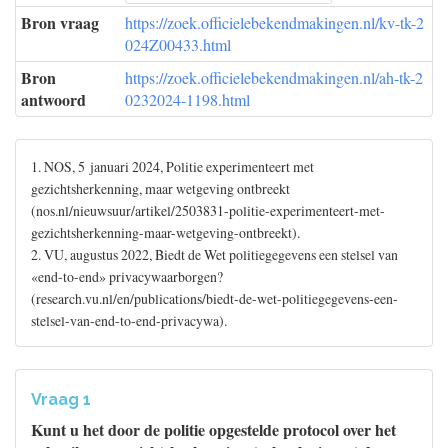
Bron vraag
https://zoek.officielebekendmakingen.nl/kv-tk-2
024Z00433.html
Bron
https://zoek.officielebekendmakingen.nl/ah-tk-2
antwoord
0232024-1198.html
1. NOS, 5 januari 2024, Politie experimenteert met
gezichtsherkenning, maar wetgeving ontbreekt
(nos.nl/nieuwsuur/artikel/2503831-politie-experimenteert-met-
gezichtsherkenning-maar-wetgeving-ontbreekt).
2. VU, augustus 2022, Biedt de Wet politiegegevens een stelsel van
«end-to-end» privacywaarborgen?
(research.vu.nl/en/publications/biedt-de-wet-politiegegevens-een-
stelsel-van-end-to-end-privacywa).
Vraag 1
Kunt u het door de politie opgestelde protocol over het