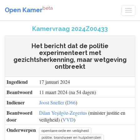
beta
Open Kamer
Kamervraag 2024Z00433
Het bericht dat de politie
experimenteert met
gezichtsherkenning, maar wetgeving
ontbreekt
Ingediend
17 januari 2024
Beantwoord
11 maart 2024 (na 54 dagen)
Indiener
Joost Sneller
(
D66
)
Beantwoord
Dilan Yeşilgöz-Zegerius
(minister justitie en
door
veiligheid) (
VVD
)
Onderwerpen
openbare orde en veiligheid
politie, brandweer en hulpdiensten