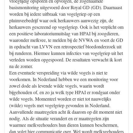
vroegtijdig opsporen en opvolgen, de zogenaamde
basismonitoring uitgevoerd door Royal GD (GD). Daarnaast
worden bij iedere uitbraak van vogelgriep op een
pluimveebedrijf waar ook herkauwers aanwezig zijn, de
herkauwers gescreend op vogelgriep. Ook is het verplicht om
een positieve laboratoriumuitslag van HPAI bij zoogdieren,
waaronder melkvee, te melden bij de NVWA en voert de GD
in opdracht van LVVN een retrospectief bloedonderzoek uit
bij runderen. Hiermee kunnen infecties van vogelgriep uit het
verleden worden opgespoord. De resultaten verwacht ik kort
na de zomer.
Een eventuele verspreiding via wilde vogels is niet te
voorkomen. In Nederland hebben we een monitoring voor
zowel dode als levende wilde vogels, waarin wordt
bijgehouden of, en zo ja welk type HPAI er rondgaat onder
wilde vogels. Momenteel worden er niet tot nauwelijks
(wilde) vogels met vogelgriep gevonden in Nederland.
Aanvullende maatregelen acht ik daarom op dit moment niet
nodig. Als de situatie verandert en er maatregelen zijn
waarmee melkveehouders hun dieren kunnen beschermen,
dan volgt hier communicatie over. Wel wordt melkveehouders