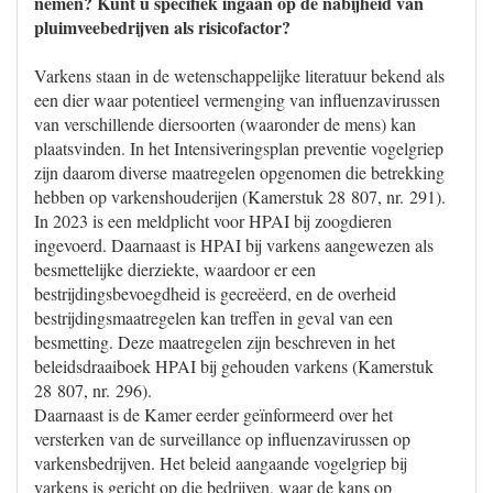
nemen? Kunt u specifiek ingaan op de nabijheid van
pluimveebedrijven als risicofactor?
Varkens staan in de wetenschappelijke literatuur bekend als
een dier waar potentieel vermenging van influenzavirussen
van verschillende diersoorten (waaronder de mens) kan
plaatsvinden. In het Intensiveringsplan preventie vogelgriep
zijn daarom diverse maatregelen opgenomen die betrekking
hebben op varkenshouderijen (Kamerstuk 28 807, nr. 291).
In 2023 is een meldplicht voor HPAI bij zoogdieren
ingevoerd. Daarnaast is HPAI bij varkens aangewezen als
besmettelijke dierziekte, waardoor er een
bestrijdingsbevoegdheid is gecreëerd, en de overheid
bestrijdingsmaatregelen kan treffen in geval van een
besmetting. Deze maatregelen zijn beschreven in het
beleidsdraaiboek HPAI bij gehouden varkens (Kamerstuk
28 807, nr. 296).
Daarnaast is de Kamer eerder geïnformeerd over het
versterken van de surveillance op influenzavirussen op
varkensbedrijven. Het beleid aangaande vogelgriep bij
varkens is gericht op die bedrijven, waar de kans op