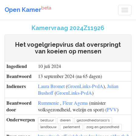
beta
Open Kamer
Kamervraag 2024Z11926
Het vogelgriepvirus dat overspringt
van koeien op mensen
Ingediend
10 juli 2024
Beantwoord
13 september 2024 (na 65 dagen)
Indieners
Laura Bromet
(
GroenLinks-PvdA
),
Julian
Bushoff
(
GroenLinks-PvdA
)
Beantwoord
Rummenie
,
Fleur Agema
(minister
door
volksgezondheid, welzijn en sport) (
PVV
)
Onderwerpen
bestuur
dieren
gezondheidsrisico's
landbouw
parlement
zorg en gezondheid