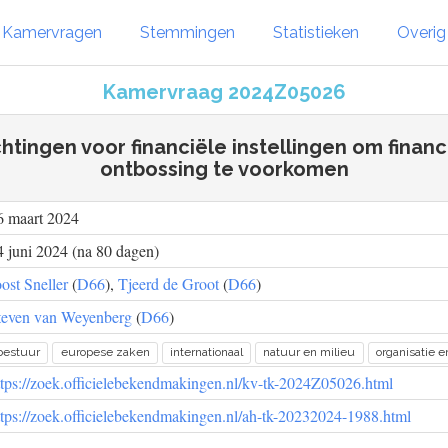
Kamervragen
Stemmingen
Statistieken
Overi
Kamervraag 2024Z05026
chtingen voor financiële instellingen om financ
ontbossing te voorkomen
6 maart 2024
4 juni 2024 (na 80 dagen)
oost Sneller
(
D66
),
Tjeerd de Groot
(
D66
)
teven van Weyenberg
(
D66
)
bestuur
europese zaken
internationaal
natuur en milieu
organisatie e
ttps://zoek.officielebekendmakingen.nl/kv-tk-2024Z05026.html
ttps://zoek.officielebekendmakingen.nl/ah-tk-20232024-1988.html