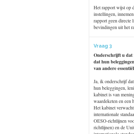
Het rapport wijst op 
instellingen, innemen
rapport geen directe l
bevindingen uit het ra
Vraag 3
Onderschrijft u dat 
dat hun beleggingen
van andere essentiël
Ja, ik onderschrijf d
hun beleggingen, leni
kabinet is van mening
waardeketen en een h
Het kabinet verwacht 
internationale stand
OESO-richtlijnen vo
richtlijnen) en de U
internationale standa