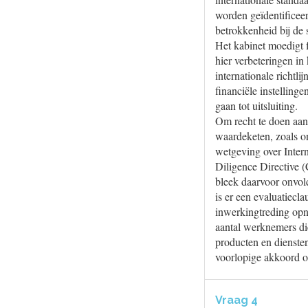
worden geïdentificeer
betrokkenheid bij de
Het kabinet moedigt f
hier verbeteringen in
internationale richtli
financiële instellinge
gaan tot uitsluiting.
Om recht te doen aan 
waardeketen, zoals o
wetgeving over Inter
Diligence Directive 
bleek daarvoor onvold
is er een evaluatiecl
inwerkingtreding opn
aantal werknemers di
producten en diensten
voorlopige akkoord 
Vraag 4