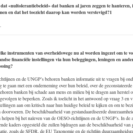
dat «nultolerantiebeleid» dat banken al jaren zeggen te hanteren, i
men en dat het toezicht daarop kan worden verstevigd?1
.
lke instrumenten van overheidswege nu al worden ingezet om te v
ndse financiële instellingen via hun beleggingen, leningen en ande
ossing?
tlijnen en de UNGP’s behoren banken informatie uit te vragen bij ond
og te gaan met een onderneming over hun beleid, over de geconstateerde 
horen banken bij schade aan mens en milieu bij te dragen aan herstel o
evolgen te beperken. Zoals ik toelicht in het antwoord op vraag 3 en v
tellingen aan om kritisch naar hun huidige beleid te kijken en om te bezi
n doorvoeren. De beschikbaarheid van gestandaardiseerde duurzaamhei
en helpen bij het naleven van de OESO-richtlijnen en de UNGP’s. In de a
ende kaders opgesteld die zullen bijdragen aan de beschikbaarheid van 
atie, zoals de SFDR, de EU Taxonomie en de richtlijn duurzaamheidsr