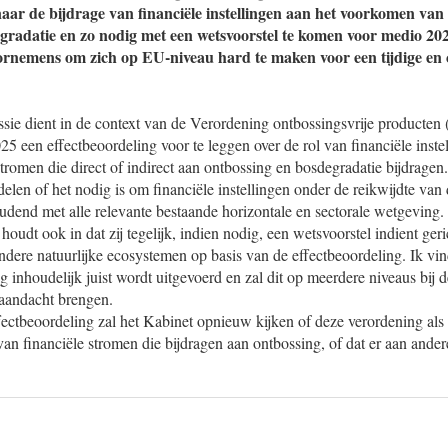
aar de bijdrage van financiële instellingen aan het voorkomen va
gradatie en zo nodig met een wetsvoorstel te komen voor medio 20
rnemens om zich op EU-niveau hard te maken voor een tijdige en c
e dient in de context van de Verordening ontbossingsvrije producte
025 een effectbeoordeling voor te leggen over de rol van financiële instel
romen die direct of indirect aan ontbossing en bosdegradatie bijdrag
rdelen of het nodig is om financiële instellingen onder de reikwijdte van
udend met alle relevante bestaande horizontale en sectorale wetgeving.
udt ook in dat zij tegelijk, indien nodig, een wetsvoorstel indient geri
ere natuurlijke ecosystemen op basis van de effectbeoordeling. Ik vind
g inhoudelijk juist wordt uitgevoerd en zal dit op meerdere niveaus bij
aandacht brengen.
ectbeoordeling zal het Kabinet opnieuw kijken of deze verordening als
van financiële stromen die bijdragen aan ontbossing, of dat er aan ande