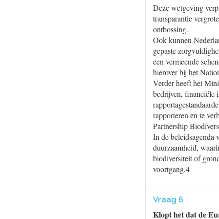
Deze wetgeving verpli
transparantie vergrot
ontbossing.
Ook kunnen Nederland
gepaste zorgvuldighei
een vermeende schend
hierover bij het Nat
Verder heeft het Mini
bedrijven, financiële
rapportagestandaarde
rapporteren en te ver
Partnership Biodiver
In de beleidsagenda v
duurzaamheid, waarin 
biodiversiteit of gro
voortgang.4
Vraag 6
Klopt het dat de Eu