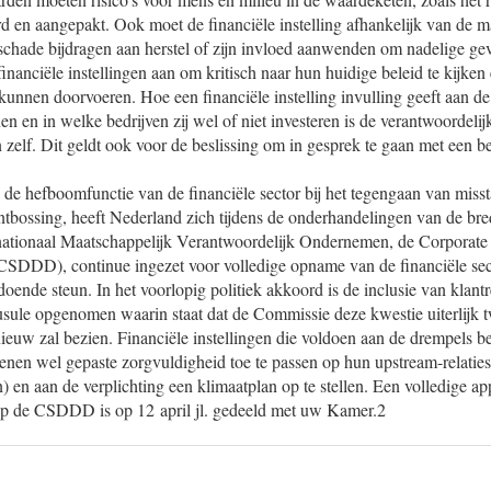
d en aangepakt. Ook moet de financiële instelling afhankelijk van de m
 schade bijdragen aan herstel of zijn invloed aanwenden om nadelige ge
inanciële instellingen aan om kritisch naar hun huidige beleid te kijken 
 kunnen doorvoeren. Hoe een financiële instelling invulling geeft aan d
jnen en in welke bedrijven zij wel of niet investeren is de verantwoordeli
n zelf. Dit geldt ook voor de beslissing om in gesprek te gaan met een bedr
de hefboomfunctie van de financiële sector bij het tegengaan van miss
ntbossing, heeft Nederland zich tijdens de onderhandelingen van de br
nationaal Maatschappelijk Verantwoordelijk Ondernemen, de Corporate 
(CSDDD), continue ingezet voor volledige opname van de financiële sect
oende steun. In het voorlopig politiek akkoord is de inclusie van klantre
ausule opgenomen waarin staat dat de Commissie deze kwestie uiterlijk t
ieuw zal bezien. Financiële instellingen die voldoen aan de drempels b
enen wel gepaste zorgvuldigheid toe te passen op hun upstream-relatie
) en aan de verplichting een klimaatplan op te stellen. Een volledige ap
op de CSDDD is op 12 april jl. gedeeld met uw Kamer.2