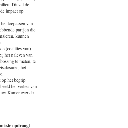
ilieu. Dit zal de
f de impact op
 het toepassen van
ebbende partijen die
gnaleren, kunnen
n.
e (coalities van)
bij het naleven van
bossing te meten, te
isclosures, het
e.
k op het begrip
beeld het verlies van
ik uw Kamer over de
missie opdraagt