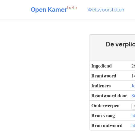
beta
Open Kamer
Wetsvoorstellen
De verpli
Ingediend
2
Beantwoord
1
Indieners
J
Beantwoord door
S
Onderwerpen
Bron vraag
h
Bron antwoord
h