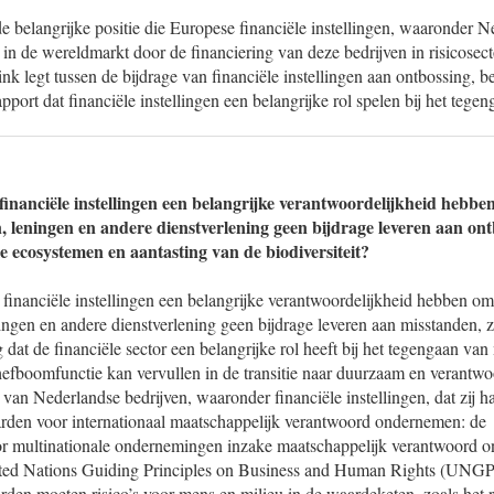
de belangrijke positie die Europese financiële instellingen, waaronder N
 in de wereldmarkt door de financiering van deze bedrijven in risicosec
ink legt tussen de bijdrage van financiële instellingen aan ontbossing, b
pport dat financiële instellingen een belangrijke rol spelen bij het tege
financiële instellingen een belangrijke verantwoordelijkheid hebben
, leningen en andere dienstverlening geen bijdrage leveren aan ontb
e ecosystemen en aantasting van de biodiversiteit?
at financiële instellingen een belangrijke verantwoordelijkheid hebben om
ngen en andere dienstverlening geen bijdrage leveren aan misstanden, z
 dat de financiële sector een belangrijke rol heeft bij het tegengaan van
efboomfunctie kan vervullen in de transitie naar duurzaam en verantw
van Nederlandse bedrijven, waaronder financiële instellingen, dat zij 
aarden voor internationaal maatschappelijk verantwoord ondernemen: de
or multinationale ondernemingen inzake maatschappelijk verantwoor
nited Nations Guiding Principles on Business and Human Rights (UNGP
arden moeten risico’s voor mens en milieu in de waardeketen, zoals het r