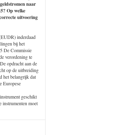
n geldstromen naar
25? Op welke
orrecte uitvoering
n (EUDR) inderdaad
lingen bij het
en.5 De Commissie
 de verordening te
 De opdracht aan de
cht op de uitbreiding
 het belangrijk dat
 de Europese
 instrument geschikt
re instrumenten moet