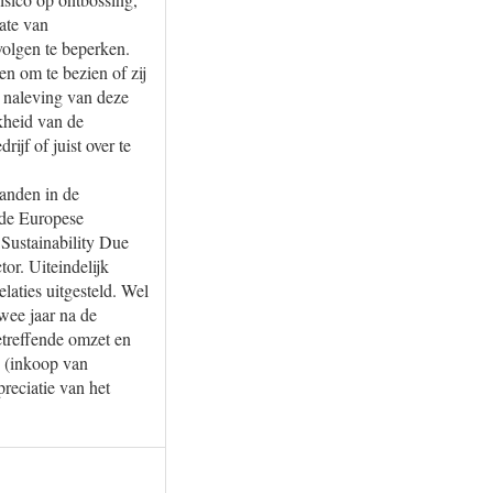
ate van
volgen te beperken.
en om te bezien of zij
e naleving van deze
jkheid van de
ijf of juist over te
tanden in de
ede Europese
Sustainability Due
or. Uiteindelijk
laties uitgesteld. Wel
wee jaar na de
etreffende omzet en
s (inkoop van
preciatie van het