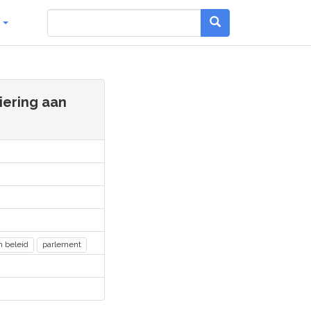
g
iering aan
n beleid
parlement