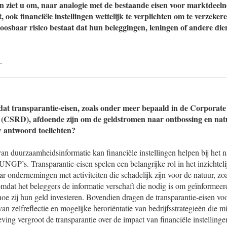
 ziet u om, naar analogie met de bestaande eisen voor marktdeeln
ook financiële instellingen wettelijk te verplichten om te verzekere
loosbaar risico bestaat dat hun beleggingen, leningen of andere di
.
at transparantie-eisen, zoals onder meer bepaald in de Corporate 
 (CSRD), afdoende zijn om de geldstromen naar ontbossing en natu
 antwoord toelichten?
n duurzaamheidsinformatie kan financiële instellingen helpen bij het 
NGP’s. Transparantie-eisen spelen een belangrijke rol in het inzichtel
ar ondernemingen met activiteiten die schadelijk zijn voor de natuur, zo
, omdat het beleggers de informatie verschaft die nodig is om geïnformeer
oe zij hun geld investeren. Bovendien dragen de transparantie-eisen vo
n zelfreflectie en mogelijke heroriëntatie van bedrijfsstrategieën die mi
ving vergroot de transparantie over de impact van financiële instellin