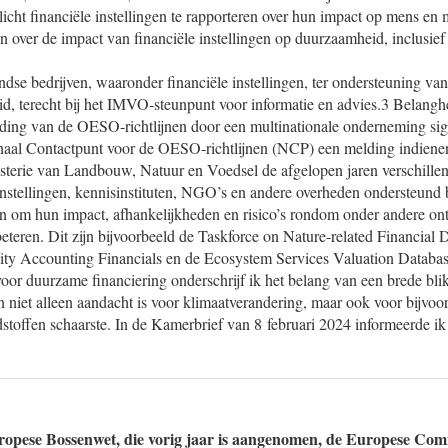
cht financiële instellingen te rapporteren over hun impact op mens en m
en over de impact van financiële instellingen op duurzaamheid, inclusie
se bedrijven, waaronder financiële instellingen, ter ondersteuning van
d, terecht bij het IMVO-steunpunt voor informatie en advies.3 Belangh
ing van de OESO-richtlijnen door een multinationale onderneming si
ionaal Contactpunt voor de OESO-richtlijnen (NCP) een melding indiene
sterie van Landbouw, Natuur en Voedsel de afgelopen jaren verschillend
 instellingen, kennisinstituten, NGO’s en andere overheden ondersteund 
n om hun impact, afhankelijkheden en risico’s rondom onder andere ont
beteren. Dit zijn bijvoorbeeld de Taskforce on Nature-related Financial D
sity Accounting Financials en de Ecosystem Services Valuation Databas
oor duurzame financiering onderschrijf ik het belang van een brede bli
niet alleen aandacht is voor klimaatverandering, maar ook voor bijvoor
ndstoffen schaarste. In de Kamerbrief van 8 februari 2024 informeerde 
ropese Bossenwet, die vorig jaar is aangenomen, de Europese Com