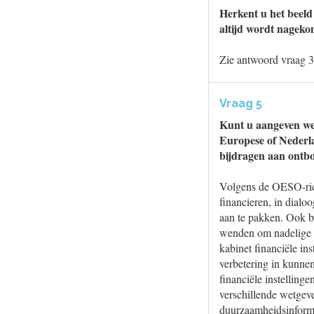
Herkent u het beeld 
altijd wordt nageko
Zie antwoord vraag 3
Vraag 5
Kunt u aangeven we
Europese of Nederla
bijdragen aan ontb
Volgens de OESO-rich
financieren, in dialo
aan te pakken. Ook be
wenden om nadelige g
kabinet financiële ins
verbetering in kunne
financiële instelling
verschillende wetgev
duurzaamheidsinform