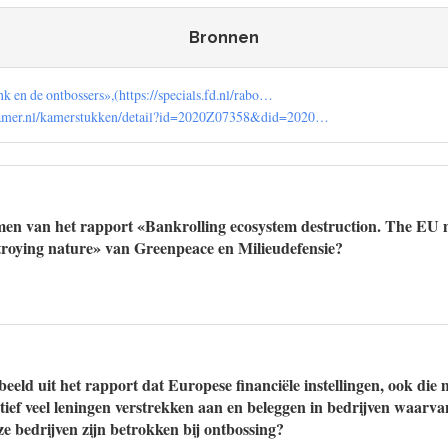
Bronnen
k en de ontbossers»,(https://specials.fd.nl/rabo…
kamer.nl/kamerstukken/detail?id=2020Z07358&did=2020…
en van het rapport «Bankrolling ecosystem destruction. The EU m
stroying nature» van Greenpeace en Milieudefensie?
beeld uit het rapport dat Europese financiële instellingen, ook die
ief veel leningen verstrekken aan en beleggen in bedrijven waarvan
ze bedrijven zijn betrokken bij ontbossing?