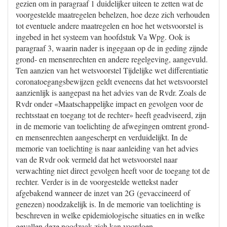
gezien om in paragraaf 1 duidelijker uiteen te zetten wat de
voorgestelde maatregelen behelzen, hoe deze zich verhouden
tot eventuele andere maatregelen en hoe het wetsvoorstel is
ingebed in het systeem van hoofdstuk Va Wpg. Ook is
paragraaf 3, waarin nader is ingegaan op de in geding zijnde
grond- en mensenrechten en andere regelgeving, aangevuld.
Ten aanzien van het wetsvoorstel Tijdelijke wet differentiatie
coronatoegangsbewijzen geldt eveneens dat het wetsvoorstel
aanzienlijk is aangepast na het advies van de Rvdr. Zoals de
Rvdr onder «Maatschappelijke impact en gevolgen voor de
rechtsstaat en toegang tot de rechter» heeft geadviseerd, zijn
in de memorie van toelichting de afwegingen omtrent grond-
en mensenrechten aangescherpt en verduidelijkt. In de
memorie van toelichting is naar aanleiding van het advies
van de Rvdr ook vermeld dat het wetsvoorstel naar
verwachting niet direct gevolgen heeft voor de toegang tot de
rechter. Verder is in de voorgestelde wettekst nader
afgebakend wanneer de inzet van 2G (gevaccineerd of
genezen) noodzakelijk is. In de memorie van toelichting is
beschreven in welke epidemiologische situaties en in welke
gevallen deze noodzaak zich kan voordoen.