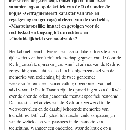
advies slechts gedeeltelijk omschrijft en maar zeer
summier ingaat op de kritiek van de Rvdr onder de
kopjes «Gefragmenteerd karakter van wet- en
regelgeving en (gedrags)adviezen van de overheid»,
«Maatschappelijke impact en gevolgen voor de
rechtsstaat en toegang tot de rechter» en
«Onduidelijkheid over noodzaak»?
Het kabinet neemt adviezen van consultatiepartners te allen
tijde serieus en heeft zich rekenschap gegeven van de door de
Rvdr gemaakte opmerkingen. Aan het advies van de Rvdr is
zorgvuldig aandacht besteed. In het algemeen deel van de
memories van toelichting bij de twee genoemde
wetsvoorstellen is een samenvatting opgenomen van het
advies van de Rvdr. Daarin zijn de opmerkingen van de Rvdr
over de door de leden genoemde thema’s specifiek benoemd.
Daarnaast is het advies van de Rvdr ook verwerkt in de
wetsvoorstellen en de daarbij behorende memories van
toelichting. Dit heeft geleid tot verschillende aanpassingen
van de wettekst en van passages in de memorie van
toelichting. Wanneer een onderdeel waar de kritiek op is