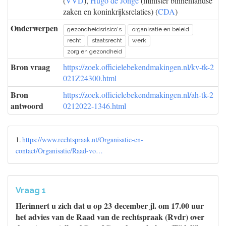
(
VVD
),
Hugo de Jonge
(minister binnenlandse
zaken en koninkrijksrelaties) (
CDA
)
Onderwerpen
gezondheidsrisico's
organisatie en beleid
recht
staatsrecht
werk
zorg en gezondheid
Bron vraag
https://zoek.officielebekendmakingen.nl/kv-tk-2
021Z24300.html
Bron
https://zoek.officielebekendmakingen.nl/ah-tk-2
antwoord
0212022-1346.html
1.
https://www.rechtspraak.nl/Organisatie-en-
contact/Organisatie/Raad-vo…
Vraag 1
Herinnert u zich dat u op 23 december jl. om 17.00 uur
het advies van de Raad van de rechtspraak (Rvdr) over