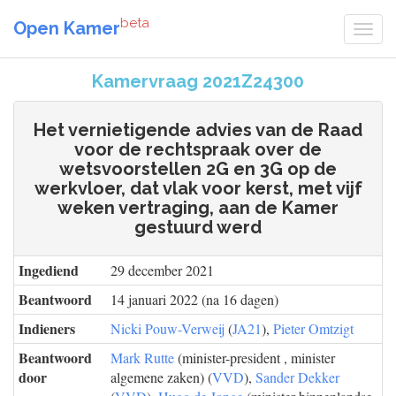
beta
Open Kamer
Kamervraag 2021Z24300
Het vernietigende advies van de Raad
voor de rechtspraak over de
wetsvoorstellen 2G en 3G op de
werkvloer, dat vlak voor kerst, met vijf
weken vertraging, aan de Kamer
gestuurd werd
Ingediend
29 december 2021
Beantwoord
14 januari 2022 (na 16 dagen)
Indieners
Nicki Pouw-Verweij
(
JA21
),
Pieter Omtzigt
Beantwoord
Mark Rutte
(minister-president , minister
door
algemene zaken) (
VVD
),
Sander Dekker