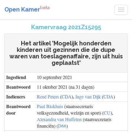
beta
Open Kamer
Kamervraag 2021Z15295
Het artikel 'Mogelijk honderden
kinderen uit gezinnen die de dupe
waren van toeslagenaffaire, zijn uit huis
geplaatst'
Ingediend
10 september 2021
Beantwoord
11 oktober 2021 (na 31 dagen)
Indieners
René Peters
(
CDA
),
Inge van Dijk
(
CDA
)
Beantwoord
Paul Blokhuis
(staatssecretaris
door
volksgezondheid, welzijn en sport) (
CU
),
Alexandra van Huffelen
(staatssecretaris
financiën) (
D66
)