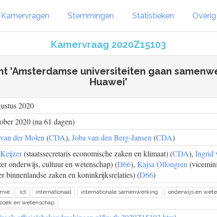
Kamervragen
Stemmingen
Statistieken
Overi
Kamervraag 2020Z15103
cht 'Amsterdamse universiteiten gaan samenw
Huawei'
gustus 2020
ober 2020 (na 61 dagen)
 van der Molen
(
CDA
),
Joba van den Berg-Jansen
(
CDA
)
Keijzer
(staatssecretaris economische zaken en klimaat) (
CDA
),
Ingrid
ter onderwijs, cultuur en wetenschap) (
D66
),
Kajsa Ollongren
(vicemini
er binnenlandse zaken en koninkrijksrelaties) (
D66
)
omie
ict
internationaal
internationale samenwerking
onderwijs en wet
zoek en wetenschap