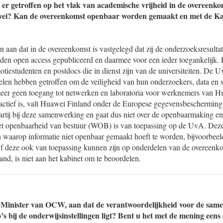
n er getroffen op het vlak van academische vrijheid in de overeenko
awei? Kan de overeenkomst openbaar worden gemaakt en met de 
an dat in de overeenkomst is vastgelegd dat zij de onderzoeksresultate
den open access gepubliceerd en daarmee voor een ieder toegankelijk.
tiestudenten en postdocs die in dienst zijn van de universiteiten. De
gelen hebben getroffen om de veiligheid van hun onderzoekers, data en 
er geen toegang tot netwerken en laboratoria voor werknemers van H
a actief is, valt Huawei Finland onder de Europese gegevensbescherm
artij bij deze samenwerking en gaat dus niet over de openbaarmaking en
t openbaarheid van bestuur (WOB) is van toepassing op de UvA. Deze
waarop informatie niet openbaar gemaakt hoeft te worden, bijvoorbeeld
f deze ook van toepassing kunnen zijn op onderdelen van de overeen
d, is niet aan het kabinet om te beoordelen.
 Minister van OCW, aan dat de verantwoordelijkheid voor de sam
’s bij de onderwijsinstellingen ligt? Bent u het met de mening eens