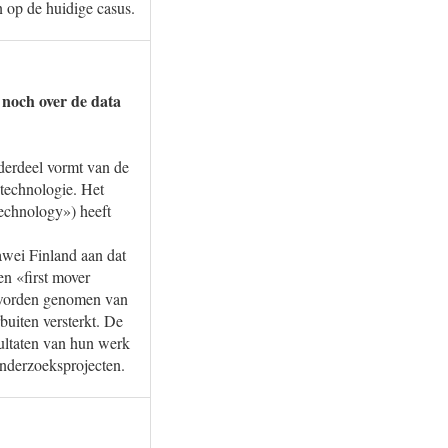
n op de huidige casus.
j noch over de data
derdeel vormt van de
 technologie. Het
technology») heeft
wei Finland aan dat
en «first mover
n worden genomen van
uiten versterkt. De
ultaten van hun werk
onderzoeksprojecten.