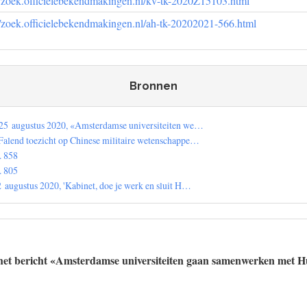
//zoek.officielebekendmakingen.nl/kv-tk-2020Z15103.html
//zoek.officielebekendmakingen.nl/ah-tk-20202021-566.html
Bronnen
 25 augustus 2020, «Amsterdamse universiteiten we…
Falend toezicht op Chinese militaire wetenschappe…
. 858
. 805
 augustus 2020, 'Kabinet, doe je werk en sluit H…
het bericht «Amsterdamse universiteiten gaan samenwerken met 