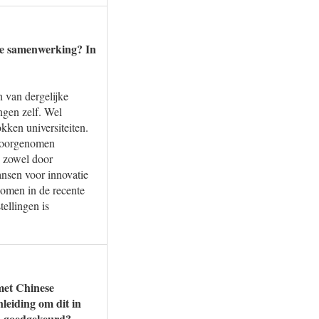
ze samenwerking? In
n van dergelijke
ngen zelf. Wel
kken universiteiten.
voorgenomen
 zowel door
sen voor innovatie
komen in de recente
ellingen is
met Chinese
leiding om dit in
en goedgekeurd?