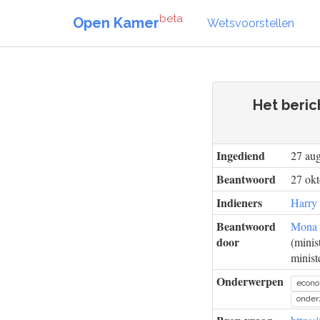
beta
Open Kamer
Wetsvoorstellen
Het beri
Ingediend
27 au
Beantwoord
27 okt
Indieners
Harry
Beantwoord
Mona 
door
(minis
minist
Onderwerpen
econ
onder