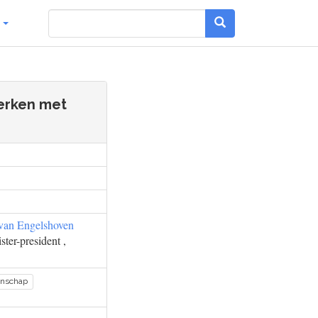
g
erken met
 van Engelshoven
ster-president ,
enschap