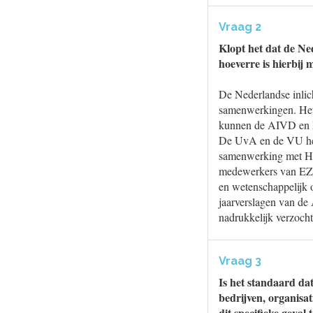
Vraag 2
Klopt het dat de N
hoeverre is hierbij 
De Nederlandse inlich
samenwerkingen. Het 
kunnen de AIVD en NCT
De UvA en de VU heb
samenwerking met Hu
medewerkers van EZK
en wetenschappelijk o
jaarverslagen van de 
nadrukkelijk verzoch
Vraag 3
Is het standaard da
bedrijven, organisa
dit specifieke geva