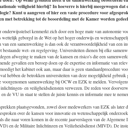
nationale veiligheid hierbij? In hoeverre is hierbij meegewogen dat e
logie? Kunt u aangeven of hier een vaste procedure voor afgespro
en met betrekking tot de beoordeling met de Kamer worden gedee
 onderwijsstelsel kenmerkt zich door een hoge mate van autonomie vo
is wettelijk geborgd in de Wet op het hoger onderwijs en wetenschappel
an een samenwerking is dan ook de verantwoordelijkheid van een inst
 bestaande wet- en regelgeving. Universiteiten dienen bij elke samenwe
gedegen afweging te maken van de kansen en risico’s die een samenwerki
mende gevallen een beroep doen op de expertise en informatie van rele
 moedigt het kabinet ook aan, maar daar is geen standaardprocedure voo
eval hebben de betrokken universiteiten van deze mogelijkheid gebruik 
 de voorgenomen samenwerking bij OCW en EZK te melden. Vervolgen
e inlichtingen- en veiligheidsdiensten verwezen. De reden voor doorverw
n de VU in staat te stellen de juiste kennis en informatie mee te neme
esprekken plaatsgevonden, zowel door medewerkers van EZK als later
proken over de kansen voor innovatie en wetenschappelijk onderzoek
oals die naar voren komen in de recente jaarverslagen van de Algemene I
VD) en de Militaire Inlichtingen en Veiligheidsdienst (MIVD). De inste