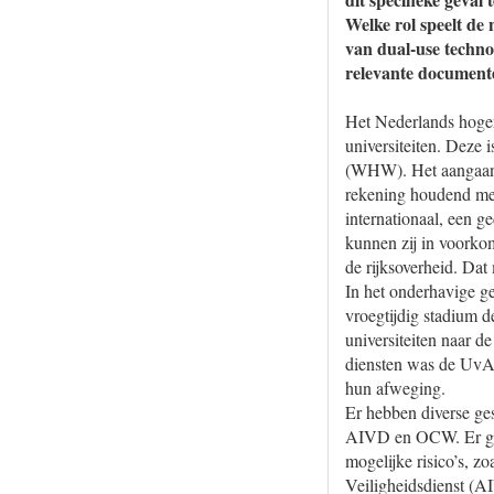
Welke rol speelt de 
van dual-use techno
relevante document
Het Nederlands hoger
universiteiten. Deze 
(WHW). Het aangaan v
rekening houdend met
internationaal, een 
kunnen zij in voorko
de rijksoverheid. Dat
In het onderhavige g
vroegtijdig stadium
universiteiten naar d
diensten was de UvA e
hun afweging.
Er hebben diverse g
AIVD en OCW. Er ges
mogelijke risico’s, z
Veiligheidsdienst (AI