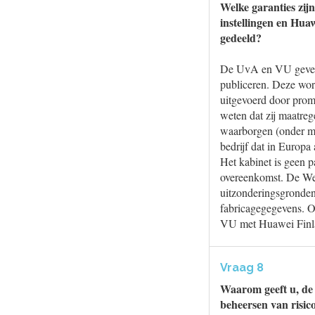
Welke garanties zij
instellingen en Hu
gedeeld?
De UvA en VU geven a
publiceren. Deze wor
uitgevoerd door promo
weten dat zij maatre
waarborgen (onder me
bedrijf dat in Europ
Het kabinet is geen p
overeenkomst. De We
uitzonderingsgronden 
fabricagegegevens. O
VU met Huawei Finlan
Vraag 8
Waarom geeft u, de
beheersen van risico