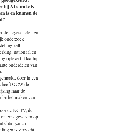
r bij AI sprake is
ken is en kunnen de
ld?
or de hogescholen en
ijk onderzoek
elling zelf –
rking, nationaal en
ng oplevert. Daarbij
vante onderdelen van
r.
gemaakt, door in een
s heeft OCW de
ijzing naar de
n bij het maken van
 door de NCTV, de
 en er is gewezen op
nlichtingen en
llingen is verzocht