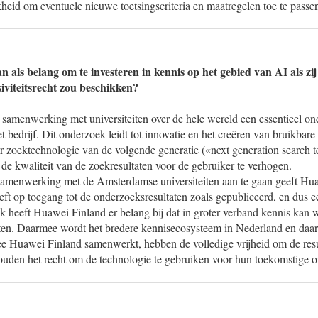
heid om eventuele nieuwe toetsingscriteria en maatregelen toe te passe
 als belang om te investeren in kennis op het gebied van AI als zi
iviteitsrecht zou beschikken?
 samenwerking met universiteiten over de hele wereld een essentieel on
 bedrijf. Dit onderzoek leidt tot innovatie en het creëren van bruikbare
r zoektechnologie van de volgende generatie («next generation search 
de kwaliteit van de zoekresultaten voor de gebruiker te verhogen.
amenwerking met de Amsterdamse universiteiten aan te gaan geeft Hua
heeft op toegang tot de onderzoeksresultaten zoals gepubliceerd, en dus e
k heeft Huawei Finland er belang bij dat in groter verband kennis ka
ten. Daarmee wordt het bredere kennisecosysteem in Nederland en daarb
ee Huawei Finland samenwerkt, hebben de volledige vrijheid om de res
houden het recht om de technologie te gebruiken voor hun toekomstige 