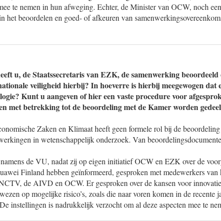
mee te nemen in hun afweging. Echter, de Minister van OCW, noch een 
l in het beoordelen en goed- of afkeuren van samenwerkingsovereenkom
eeft u, de Staatssecretaris van EZK, de samenwerking beoordeeld
nationale veiligheid hierbij? In hoeverre is hierbij meegewogen dat e
logie? Kunt u aangeven of hier een vaste procedure voor afgespro
en met betrekking tot de beoordeling met de Kamer worden gedee
conomische Zaken en Klimaat heeft geen formele rol bij de beoordeling
werkingen in wetenschappelijk onderzoek. Van beoordelingsdocumente
namens de VU, nadat zij op eigen initiatief OCW en EZK over de vo
awei Finland hebben geïnformeerd, gesproken met medewerkers van h
 NCTV, de AIVD en OCW. Er gesproken over de kansen voor innovatie
wezen op mogelijke risico’s, zoals die naar voren komen in de recente j
instellingen is nadrukkelijk verzocht om al deze aspecten mee te ne