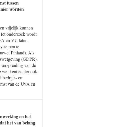
mst tussen
Kamer worden
n vrijelijk kunnen
 Het onderzoek wordt
 UvA en VU laten
systemen te
uawei Finland). Als
ingswetgeving (GDPR).
 verspreiding van de
 wet kent echter ook
 bedrijfs- en
komst van de UvA en
enwerking en het
 dat het van belang