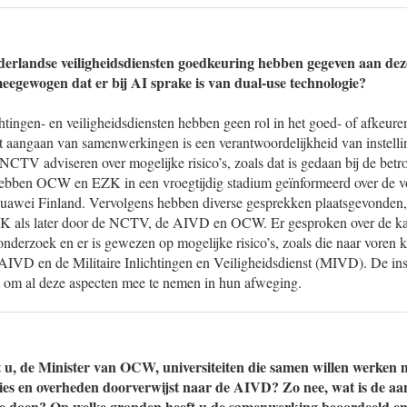
ederlandse veiligheidsdiensten goedkeuring hebben gegeven aan de
meegewogen dat er bij AI sprake is van dual-use technologie?
tingen- en veiligheidsdiensten hebben geen rol in het goed- of afkeure
aangaan van samenwerkingen is een verantwoordelijkheid van instelli
V adviseren over mogelijke risico’s, zoals dat is gedaan bij de betro
ben OCW en EZK in een vroegtijdig stadium geïnformeerd over de 
awei Finland. Vervolgens hebben diverse gesprekken plaatsgevonden,
 als later door de NCTV, de AIVD en OCW. Er gesproken over de kan
nderzoek en er is gewezen op mogelijke risico’s, zoals die naar voren 
AIVD en de Militaire Inlichtingen en Veiligheidsdienst (MIVD). De inst
t om al deze aspecten mee te nemen in hun afweging.
t u, de Minister van OCW, universiteiten die samen willen werken 
ties en overheden doorverwijst naar de AIVD? Zo nee, wat is de aan
l te doen? Op welke gronden heeft u de samenwerking beoordeeld 