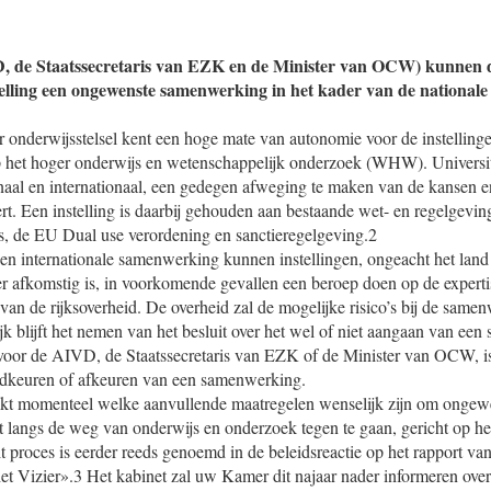
, de Staatssecretaris van EZK en de Minister van OCW) kunnen d
elling een ongewenste samenwerking in het kader van de nationale 
onderwijsstelsel kent een hoge mate van autonomie voor de instellingen
 het hoger onderwijs en wetenschappelijk onderzoek (WHW). Universite
aal en internationaal, een gedegen afweging te maken van de kansen en 
. Een instelling is daarbij gehouden aan bestaande wet- en regelgeving
s, de EU Dual use verordening en sanctieregelgeving.2
een internationale samenwerking kunnen instellingen, ongeacht het lan
 afkomstig is, in voorkomende gevallen een beroep doen op de experti
van de rijksoverheid. De overheid zal de mogelijke risico’s bij de same
k blijft het nemen van het besluit over het wel of niet aangaan van ee
h voor de AIVD, de Staatssecretaris van EZK of de Minister van OCW, i
oedkeuren of afkeuren van een samenwerking.
kt momenteel welke aanvullende maatregelen wenselijk zijn om ongewe
t langs de weg van onderwijs en onderzoek tegen te gaan, gericht op he
it proces is eerder reeds genoemd in de beleidsreactie op het rapport v
het Vizier».3 Het kabinet zal uw Kamer dit najaar nader informeren over