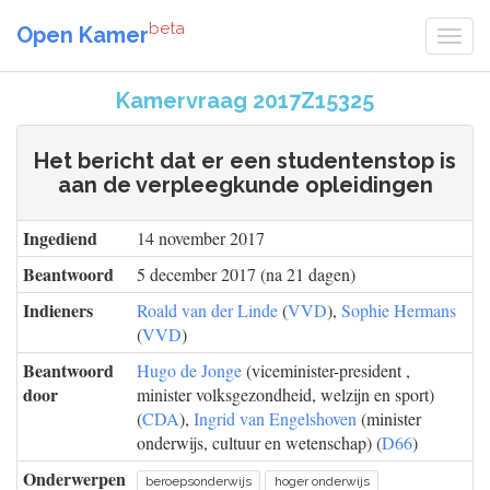
beta
Open Kamer
Kamervraag 2017Z15325
Het bericht dat er een studentenstop is
aan de verpleegkunde opleidingen
Ingediend
14 november 2017
Beantwoord
5 december 2017 (na 21 dagen)
Indieners
Roald van der Linde
(
VVD
),
Sophie Hermans
(
VVD
)
Beantwoord
Hugo de Jonge
(viceminister-president ,
door
minister volksgezondheid, welzijn en sport)
(
CDA
),
Ingrid van Engelshoven
(minister
onderwijs, cultuur en wetenschap) (
D66
)
Onderwerpen
beroepsonderwijs
hoger onderwijs