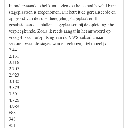
In onderstaande tabel kunt u zien dat het aantal beschikbare
stageplaatsen is toegenomen. Dit betreft de gerealiseerde en
op grond van de subsidieregeling stageplaatsen II
gesubsidieerde aantallen stageplaatsen bij de opleiding hbo-
verpleegkunde. Zoals ik reeds aangaf in het antwoord op
vraag 4 is een uitsplitsing van de VWS-subsidie naar
sectoren waar de stages worden gelopen, niet mogelijk.
2.441
2.131
2.416
2.707
2.923
3.180
3.873
3.891
4.726
4.989
688
948
951