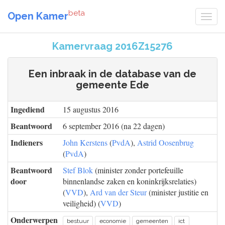
beta
Open Kamer
Kamervraag 2016Z15276
Een inbraak in de database van de
gemeente Ede
Ingediend
15 augustus 2016
Beantwoord
6 september 2016 (na 22 dagen)
Indieners
John Kerstens
(
PvdA
),
Astrid Oosenbrug
(
PvdA
)
Beantwoord
Stef Blok
(minister zonder portefeuille
door
binnenlandse zaken en koninkrijksrelaties)
(
VVD
),
Ard van der Steur
(minister justitie en
veiligheid) (
VVD
)
Onderwerpen
bestuur
economie
gemeenten
ict