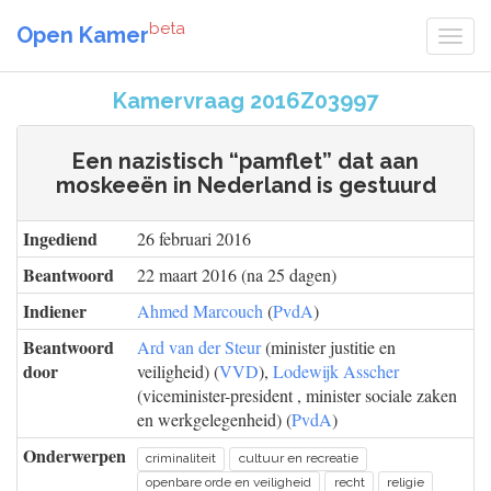
beta
Open Kamer
Kamervraag 2016Z03997
Een nazistisch “pamflet” dat aan
moskeeën in Nederland is gestuurd
Ingediend
26 februari 2016
Beantwoord
22 maart 2016 (na 25 dagen)
Indiener
Ahmed Marcouch
(
PvdA
)
Beantwoord
Ard van der Steur
(minister justitie en
door
veiligheid) (
VVD
),
Lodewijk Asscher
(viceminister-president , minister sociale zaken
en werkgelegenheid) (
PvdA
)
Onderwerpen
criminaliteit
cultuur en recreatie
openbare orde en veiligheid
recht
religie