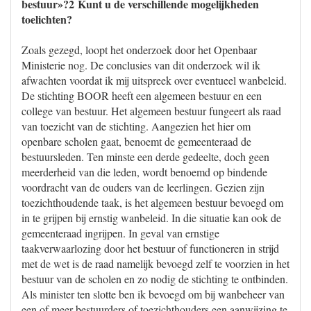
bestuur»?2 Kunt u de verschillende mogelijkheden
toelichten?
Zoals gezegd, loopt het onderzoek door het Openbaar
Ministerie nog. De conclusies van dit onderzoek wil ik
afwachten voordat ik mij uitspreek over eventueel wanbeleid.
De stichting BOOR heeft een algemeen bestuur en een
college van bestuur. Het algemeen bestuur fungeert als raad
van toezicht van de stichting. Aangezien het hier om
openbare scholen gaat, benoemt de gemeenteraad de
bestuursleden. Ten minste een derde gedeelte, doch geen
meerderheid van die leden, wordt benoemd op bindende
voordracht van de ouders van de leerlingen. Gezien zijn
toezichthoudende taak, is het algemeen bestuur bevoegd om
in te grijpen bij ernstig wanbeleid. In die situatie kan ook de
gemeenteraad ingrijpen. In geval van ernstige
taakverwaarlozing door het bestuur of functioneren in strijd
met de wet is de raad namelijk bevoegd zelf te voorzien in het
bestuur van de scholen en zo nodig de stichting te ontbinden.
Als minister ten slotte ben ik bevoegd om bij wanbeheer van
een of meer bestuurders of toezichthouders een aanwijzing te