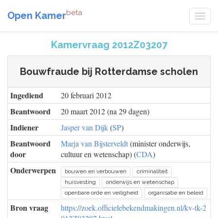
beta
Open Kamer
Kamervraag 2012Z03207
Bouwfraude bij Rotterdamse scholen
Ingediend
20 februari 2012
Beantwoord
20 maart 2012 (na 29 dagen)
Indiener
Jasper van Dijk
(
SP
)
Beantwoord
Marja van Bijsterveldt
(minister onderwijs,
door
cultuur en wetenschap) (
CDA
)
Onderwerpen
bouwen en verbouwen
criminaliteit
huisvesting
onderwijs en wetenschap
openbare orde en veiligheid
organisatie en beleid
Bron vraag
https://zoek.officielebekendmakingen.nl/kv-tk-2