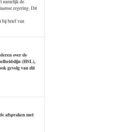
ft namelijk de
laamse regering. Dit
bij brief van
nderen over de
elheidslijn (HSL),
ook gevolg van dit
s de afspraken met