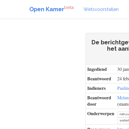
beta
Open Kamer
Wetsvoorstellen
De berichtge
het aan
Ingediend
30 jan
Beantwoord
24 feb
Indieners
Pauli
Beantwoord
Melan
door
(staat
Onderwerpen
natuu
water