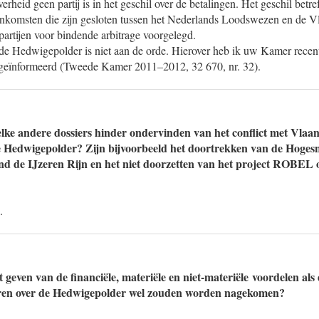
rheid geen partij is in het geschil over de betalingen. Het geschil betre
enkomsten die zijn gesloten tussen het Nederlands Loodswezen en de V
 partijen voor bindende arbitrage voorgelegd.
de Hedwigepolder is niet aan de orde. Hierover heb ik uw Kamer recent 
 geïnformeerd (Tweede Kamer 2011–2012, 32 670, nr. 32).
ke andere dossiers hinder ondervinden van het conflict met Vlaa
 Hedwigepolder? Zijn bijvoorbeeld het doortrekken van de Hogesn
nd de IJzeren Rijn en het niet doorzetten van het project ROBEL 
.
 geven van de financiële, materiële en niet-materiële voordelen al
eren over de Hedwigepolder wel zouden worden nagekomen?