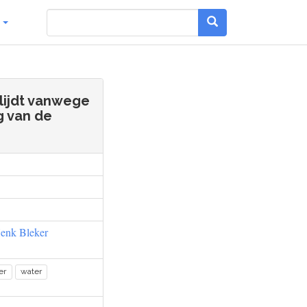
g
lijdt vanwege
g van de
enk Bleker
er
water