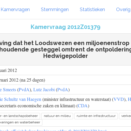
Kamervragen
Stemmingen
Statistieken
Overi
Kamervraag 2012Z01379
ving dat het Loodswezen een miljoenenstrop 
houdende gesteggel omtrent de ontpolderin
Hedwigepolder
uari 2012
ruari 2012 (na 25 dagen)
ne Smeets
(
PvdA
),
Lutz Jacobi
(
PvdA
)
ie Schultz van Haegen
(minister infrastructuur en waterstaat) (
VVD
),
H
ssecretaris economische zaken en klimaat) (
CDA
)
r- en landschapsbeheer
natuur en milieu
ruimte en infrastructuur
verke
keringen en waterbeheer