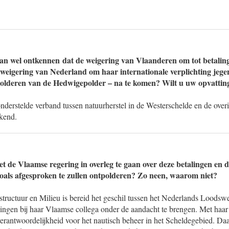
an wel ontkennen dat de weigering van Vlaanderen om tot betaling 
weigering van Nederland om haar internationale verplichting jeg
lderen van de Hedwigepolder – na te komen? Wilt u uw opvatting 
onderstelde verband tussen natuurherstel in de Westerschelde en de ove
ekend.
t de Vlaamse regering in overleg te gaan over deze betalingen en d
als afgesproken te zullen ontpolderen? Zo neen, waarom niet?
astructuur en Milieu is bereid het geschil tussen het Nederlands Loods
alingen bij haar Vlaamse collega onder de aandacht te brengen. Met haa
 verantwoordelijkheid voor het nautisch beheer in het Scheldegebied. Daa