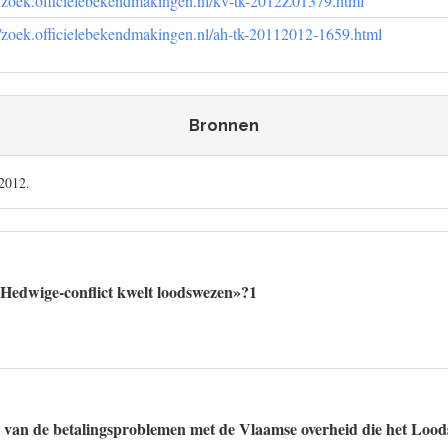
//zoek.officielebekendmakingen.nl/kv-tk-2012Z01379.html
//zoek.officielebekendmakingen.nl/ah-tk-20112012-1659.html
Bronnen
 2012.
«Hedwige-conflict kwelt loodswezen»?1
 van de betalingsproblemen met de Vlaamse overheid die het Lood