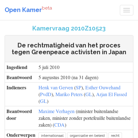
beta
Open Kamer
Kamervraag 2010Z10523
De rechtmatigheid van het proces
tegen Greenpeace activisten in Japan
Ingediend
5 juli 2010
Beantwoord
5 augustus 2010 (na 31 dagen)
Indieners
Henk van Gerven
(
SP
),
Esther Ouwehand
(
PvdD
),
Mariko Peters
(
GL
),
Arjan El Fassed
(
GL
)
Beantwoord
Maxime Verhagen
(minister buitenlandse
door
zaken, minister zonder portefeuille buitenlandse
zaken) (
CDA
)
Onderwerpen
internationaal
organisatie en beleid
recht