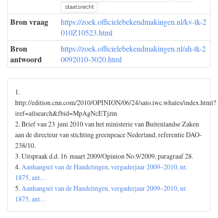
staatsrecht
Bron vraag
https://zoek.officielebekendmakingen.nl/kv-tk-2
010Z10523.html
Bron
https://zoek.officielebekendmakingen.nl/ah-tk-2
antwoord
0092010-3020.html
1.
http://edition.cnn.com/2010/OPINION/06/24/sato.iwc.whales/index.html?
iref=allsearch&fbid=MpAgNcETjzm
2. Brief van 23 juni 2010 van het ministerie van Buitenlandse Zaken
aan de directeur van stichting greenpeace Nederland, referentie DAO-
238/10.
3. Uitspraak d.d. 16 maart 2009/Opinion No.9/2009, paragraaf 28.
4.
Aanhangsel van de Handelingen, vergaderjaar 2009–2010, nr.
1875, ant…
5.
Aanhangsel van de Handelingen, vergaderjaar 2009–2010, nr.
1875, ant…