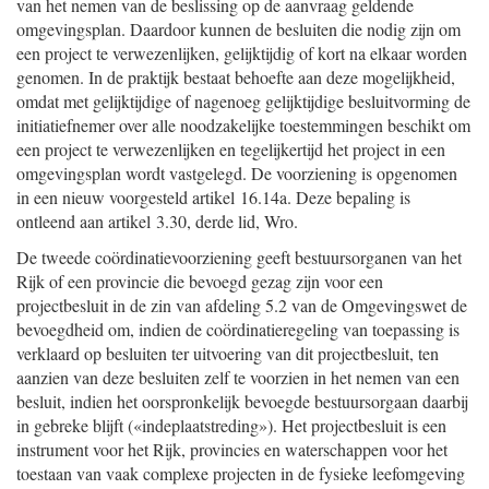
van het nemen van de beslissing op de aanvraag geldende
omgevingsplan. Daardoor kunnen de besluiten die nodig zijn om
een project te verwezenlijken, gelijktijdig of kort na elkaar worden
genomen. In de praktijk bestaat behoefte aan deze mogelijkheid,
omdat met gelijktijdige of nagenoeg gelijktijdige besluitvorming de
initiatiefnemer over alle noodzakelijke toestemmingen beschikt om
een project te verwezenlijken en tegelijkertijd het project in een
omgevingsplan wordt vastgelegd. De voorziening is opgenomen
in een nieuw voorgesteld artikel 16.14a. Deze bepaling is
ontleend aan artikel 3.30, derde lid, Wro.
De tweede coördinatievoorziening geeft bestuursorganen van het
Rijk of een provincie die bevoegd gezag zijn voor een
projectbesluit in de zin van afdeling 5.2 van de Omgevingswet de
bevoegdheid om, indien de coördinatieregeling van toepassing is
verklaard op besluiten ter uitvoering van dit projectbesluit, ten
aanzien van deze besluiten zelf te voorzien in het nemen van een
besluit, indien het oorspronkelijk bevoegde bestuursorgaan daarbij
in gebreke blijft («indeplaatstreding»). Het projectbesluit is een
instrument voor het Rijk, provincies en waterschappen voor het
toestaan van vaak complexe projecten in de fysieke leefomgeving