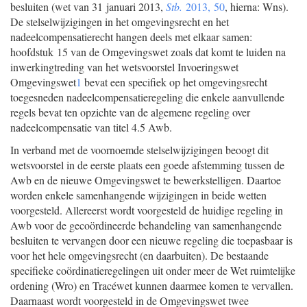
besluiten (wet van 31 januari 2013,
Stb.
2013, 50
, hierna: Wns).
De stelselwijzigingen in het omgevingsrecht en het
nadeelcompensatierecht hangen deels met elkaar samen:
hoofdstuk 15 van de Omgevingswet zoals dat komt te luiden na
inwerkingtreding van het wetsvoorstel Invoeringswet
Omgevingswet
1
bevat een specifiek op het omgevingsrecht
toegesneden nadeelcompensatieregeling die enkele aanvullende
regels bevat ten opzichte van de algemene regeling over
nadeelcompensatie van titel 4.5 Awb.
In verband met de voornoemde stelselwijzigingen beoogt dit
wetsvoorstel in de eerste plaats een goede afstemming tussen de
Awb en de nieuwe Omgevingswet te bewerkstelligen. Daartoe
worden enkele samenhangende wijzigingen in beide wetten
voorgesteld. Allereerst wordt voorgesteld de huidige regeling in
Awb voor de gecoördineerde behandeling van samenhangende
besluiten te vervangen door een nieuwe regeling die toepasbaar is
voor het hele omgevingsrecht (en daarbuiten). De bestaande
specifieke coördinatieregelingen uit onder meer de Wet ruimtelijke
ordening (Wro) en Tracéwet kunnen daarmee komen te vervallen.
Daarnaast wordt voorgesteld in de Omgevingswet twee