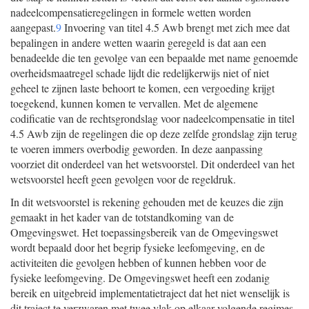
nadeelcompensatieregelingen in formele wetten worden
aangepast.
9
Invoering van titel 4.5 Awb brengt met zich mee dat
bepalingen in andere wetten waarin geregeld is dat aan een
benadeelde die ten gevolge van een bepaalde met name genoemde
overheidsmaatregel schade lijdt die redelijkerwijs niet of niet
geheel te zijnen laste behoort te komen, een vergoeding krijgt
toegekend, kunnen komen te vervallen. Met de algemene
codificatie van de rechtsgrondslag voor nadeelcompensatie in titel
4.5 Awb zijn de regelingen die op deze zelfde grondslag zijn terug
te voeren immers overbodig geworden. In deze aanpassing
voorziet dit onderdeel van het wetsvoorstel. Dit onderdeel van het
wetsvoorstel heeft geen gevolgen voor de regeldruk.
In dit wetsvoorstel is rekening gehouden met de keuzes die zijn
gemaakt in het kader van de totstandkoming van de
Omgevingswet. Het toepassingsbereik van de Omgevingswet
wordt bepaald door het begrip fysieke leefomgeving, en de
activiteiten die gevolgen hebben of kunnen hebben voor de
fysieke leefomgeving. De Omgevingswet heeft een zodanig
bereik en uitgebreid implementatietraject dat het niet wenselijk is
dit traject te verzwaren met twee vlak op elkaar volgende regimes