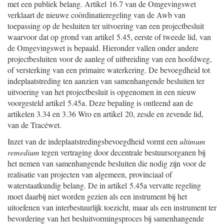
met een publiek belang. Artikel 16.7 van de Omgevingswet
verklaart de nieuwe coördinatieregeling van de Awb van
toepassing op de besluiten ter uitvoering van een projectbesluit
waarvoor dat op grond van artikel 5.45, eerste of tweede lid, van
de Omgevingswet is bepaald. Hieronder vallen onder andere
projectbesluiten voor de aanleg of uitbreiding van een hoofdweg,
of versterking van een primaire waterkering. De bevoegdheid tot
indeplaatstreding ten aanzien van samenhangende besluiten ter
uitvoering van het projectbesluit is opgenomen in een nieuw
voorgesteld artikel 5.45a. Deze bepaling is ontleend aan de
artikelen 3.34 en 3.36 Wro en artikel 20, zesde en zevende lid,
van de Tracéwet.
Inzet van de indeplaatstredingsbevoegdheid vormt een
ultimum
remedium
tegen vertraging door decentrale bestuursorganen bij
het nemen van samenhangende besluiten die nodig zijn voor de
realisatie van projecten van algemeen, provinciaal of
waterstaatkundig belang. De in artikel 5.45a vervatte regeling
moet daarbij niet worden gezien als een instrument bij het
uitoefenen van interbestuurlijk toezicht, maar als een instrument ter
bevordering van het besluitvormingsproces bij samenhangende