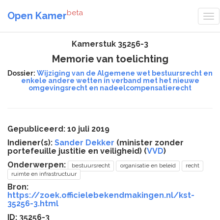
beta
Open Kamer
Kamerstuk 35256-3
Memorie van toelichting
Dossier:
Wijziging van de Algemene wet bestuursrecht en
enkele andere wetten in verband met het nieuwe
omgevingsrecht en nadeelcompensatierecht
Gepubliceerd: 10 juli 2019
Indiener(s):
Sander Dekker
(minister zonder
portefeuille justitie en veiligheid) (
VVD
)
Onderwerpen:
bestuursrecht
organisatie en beleid
recht
ruimte en infrastructuur
Bron:
https://zoek.officielebekendmakingen.nl/kst-
35256-3.html
ID: 35256-3