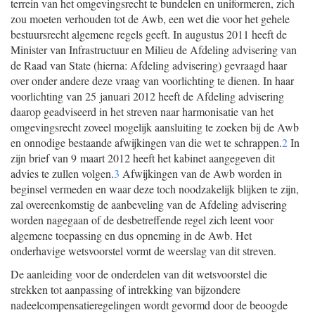
terrein van het omgevingsrecht te bundelen en uniformeren, zich
zou moeten verhouden tot de Awb, een wet die voor het gehele
bestuursrecht algemene regels geeft. In augustus 2011 heeft de
Minister van Infrastructuur en Milieu de Afdeling advisering van
de Raad van State (hierna: Afdeling advisering) gevraagd haar
over onder andere deze vraag van voorlichting te dienen. In haar
voorlichting van 25 januari 2012 heeft de Afdeling advisering
daarop geadviseerd in het streven naar harmonisatie van het
omgevingsrecht zoveel mogelijk aansluiting te zoeken bij de Awb
en onnodige bestaande afwijkingen van die wet te schrappen.
2
In
zijn brief van 9 maart 2012 heeft het kabinet aangegeven dit
advies te zullen volgen.
3
Afwijkingen van de Awb worden in
beginsel vermeden en waar deze toch noodzakelijk blijken te zijn,
zal overeenkomstig de aanbeveling van de Afdeling advisering
worden nagegaan of de desbetreffende regel zich leent voor
algemene toepassing en dus opneming in de Awb. Het
onderhavige wetsvoorstel vormt de weerslag van dit streven.
De aanleiding voor de onderdelen van dit wetsvoorstel die
strekken tot aanpassing of intrekking van bijzondere
nadeelcompensatieregelingen wordt gevormd door de beoogde