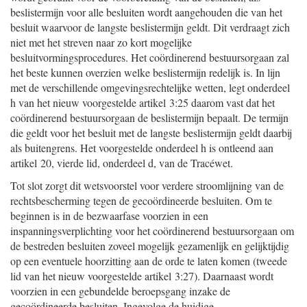
beslistermijn voor alle besluiten wordt aangehouden die van het
besluit waarvoor de langste beslistermijn geldt. Dit verdraagt zich
niet met het streven naar zo kort mogelijke
besluitvormingsprocedures. Het coördinerend bestuursorgaan zal
het beste kunnen overzien welke beslistermijn redelijk is. In lijn
met de verschillende omgevingsrechtelijke wetten, legt onderdeel
h van het nieuw voorgestelde artikel 3:25 daarom vast dat het
coördinerend bestuursorgaan de beslistermijn bepaalt. De termijn
die geldt voor het besluit met de langste beslistermijn geldt daarbij
als buitengrens. Het voorgestelde onderdeel h is ontleend aan
artikel 20, vierde lid, onderdeel d, van de Tracéwet.
Tot slot zorgt dit wetsvoorstel voor verdere stroomlijning van de
rechtsbescherming tegen de gecoördineerde besluiten. Om te
beginnen is in de bezwaarfase voorzien in een
inspanningsverplichting voor het coördinerend bestuursorgaan om
de bestreden besluiten zoveel mogelijk gezamenlijk en gelijktijdig
op een eventuele hoorzitting aan de orde te laten komen (tweede
lid van het nieuw voorgestelde artikel 3:27). Daarnaast wordt
voorzien in een gebundelde beroepsgang inzake de
gecoördineerde besluiten. Ingevolge de huidige