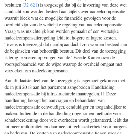
besluiten (
32 621
) is toegezegd dat bij de invoering van deze wet
aandacht zou worden besteed aan cijfers over nadeelcompensatie
waaruit bleek wat de mogelijke financiële gevolgen voor de
overheid zijn van de wettelijke regeling van nadeelcompensatie.
Vraag was inzichtelijk kon worden gemaakt of een wettelijke
nadeelcompensatieregeling leidt tot hogere of lagere kosten.
Tevens is toegezegd dat daarbij aandacht zou worden besteed aan
de beginselen van behoorlijk bestuur. Dit deel van de toezegging
is terug te voeren op vragen van de Tweede Kamer over de
voorspelbaarheid van de wijze waarop de overheid omgaat met
verzoeken om nadeelcompensatie.
Aan dit laatste deel van de toezegging is tegemoet gekomen met
de in juli 2018 aan het parlement aangeboden Handleiding
nadeelcompensatie bij infrastructurele maatregelen.
11
Deze
handleiding beoogt het aanvragen en behandelen van
nadeelcompensatie eenvoudiger, eenduidiger en toegankelijker te
maken. Indien de in de handleiding opgenomen methode voor
schadeberekening door vele overheden wordt gehanteerd, leidt dat
tot meer uniformiteit en daarmee tot rechtszekerheid voor burgers
en bedrijven. De kosten van nadeelcompensatie liggen voor de