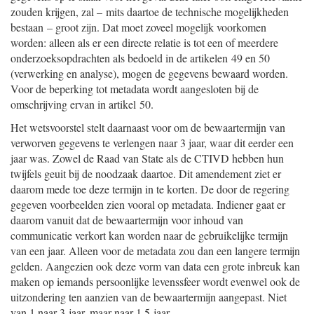
zouden krijgen, zal – mits daartoe de technische mogelijkheden
bestaan – groot zijn. Dat moet zoveel mogelijk voorkomen
worden: alleen als er een directe relatie is tot een of meerdere
onderzoeksopdrachten als bedoeld in de artikelen 49 en 50
(verwerking en analyse), mogen de gegevens bewaard worden.
Voor de beperking tot metadata wordt aangesloten bij de
omschrijving ervan in artikel 50.
Het wetsvoorstel stelt daarnaast voor om de bewaartermijn van
verworven gegevens te verlengen naar 3 jaar, waar dit eerder een
jaar was. Zowel de Raad van State als de CTIVD hebben hun
twijfels geuit bij de noodzaak daartoe. Dit amendement ziet er
daarom mede toe deze termijn in te korten. De door de regering
gegeven voorbeelden zien vooral op metadata. Indiener gaat er
daarom vanuit dat de bewaartermijn voor inhoud van
communicatie verkort kan worden naar de gebruikelijke termijn
van een jaar. Alleen voor de metadata zou dan een langere termijn
gelden. Aangezien ook deze vorm van data een grote inbreuk kan
maken op iemands persoonlijke levenssfeer wordt evenwel ook de
uitzondering ten aanzien van de bewaartermijn aangepast. Niet
van 1 naar 3 jaar, maar naar 1,5 jaar.