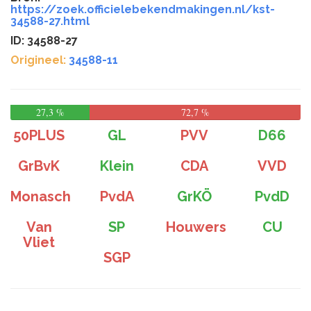
https://zoek.officielebekendmakingen.nl/kst-
34588-27.html
ID: 34588-27
Origineel:
34588-11
27,3 %
72,7 %
50PLUS
GL
PVV
D66
GrBvK
Klein
CDA
VVD
Monasch
PvdA
GrKÖ
PvdD
Van
SP
Houwers
CU
Vliet
SGP