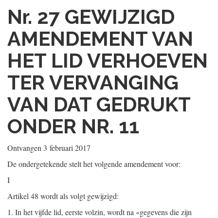
Nr. 27
GEWIJZIGD
AMENDEMENT VAN
HET LID VERHOEVEN
TER VERVANGING
VAN DAT GEDRUKT
ONDER NR. 11
Ontvangen
3 februari 2017
De ondergetekende stelt het volgende amendement voor:
I
Artikel 48 wordt als volgt gewijzigd:
1.
In het vijfde lid, eerste volzin, wordt na «gegevens die zijn