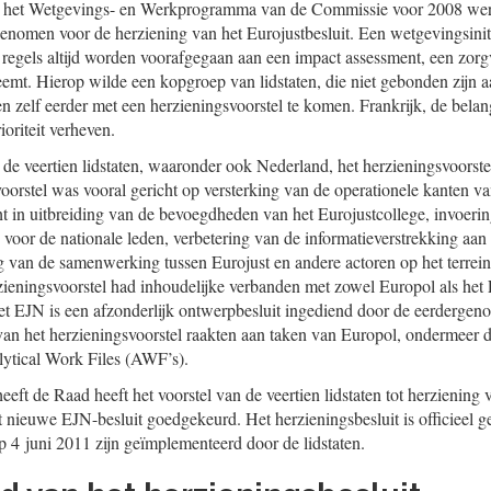
In het Wetgevings- en Werkprogramma van de Commissie voor 2008 wer
genomen voor de herziening van het Eurojustbesluit. Een wetgevingsini
 regels altijd worden voorafgegaan aan een impact assessment, een zorg
eemt. Hierop wilde een kopgroep van lidstaten, die niet gebonden zijn aa
en zelf eerder met een herzieningsvoorstel te komen. Frankrijk, de belangr
ioriteit verheven.
 de veertien lidstaten, waaronder ook Nederland, het herzieningsvoorste
voorstel was vooral gericht op versterking van de operationele kanten v
t in uitbreiding van de bevoegdheden van het Eurojustcollege, invoerin
r de nationale leden, verbetering van de informatieverstrekking aan 
ng van de samenwerking tussen Eurojust en andere actoren op het terrein 
eningsvoorstel had inhoudelijke verbanden met zowel Europol als het E
t EJN is een afzonderlijk ontwerpbesluit ingediend door de eerdergen
n het herzieningsvoorstel raakten aan taken van Europol, ondermeer 
lytical Work Files (AWF’s).
ft de Raad heeft het voorstel van de veertien lidstaten tot herziening 
t nieuwe EJN-besluit goedgekeurd. Het herzieningsbesluit is officieel g
p 4 juni 2011 zijn geïmplementeerd door de lidstaten.