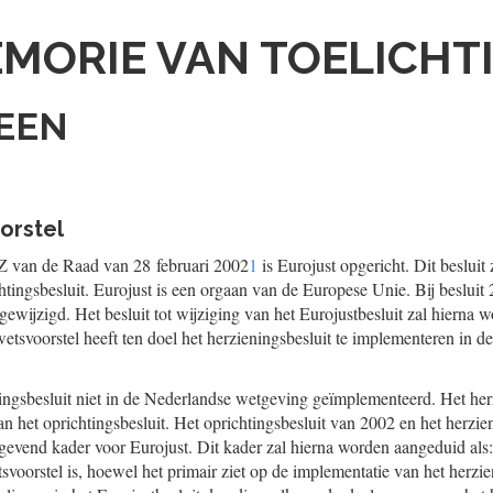
MORIE VAN TOELICHT
MEEN
orstel
BZ van de Raad van 28 februari 2002
1
is Eurojust opgericht. Dit besluit
htingsbesluit. Eurojust is een orgaan van de Europese Unie. Bij besluit
gewijzigd. Het besluit tot wijziging van het Eurojustbesluit zal hierna 
wetsvoorstel heeft ten doel het herzieningsbesluit te implementeren in 
htingsbesluit niet in de Nederlandse wetgeving geïmplementeerd. Het herz
an het oprichtingsbesluit. Het oprichtingsbesluit van 2002 en het herzi
evend kader voor Eurojust. Dit kader zal hierna worden aangeduid als: 
tsvoorstel is, hoewel het primair ziet op de implementatie van het herzie