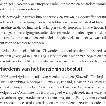
ing en het uitvoeren van Europese aanhoudingsbevelen en andere vorme
fzaken te vergemakkelijken.
t de bevoegde instanties hun onderzoek en vervolging doeltreffender uit
onderzoek en vervolging tussen een lidstaat en een niet-lidstaat of tussen
misdrijven die de financiële belangen van de Europese Unie schaden. 
orings- en vervolgingsinstanties doeltreffender optreden tegen ernstige
iteit zoals terrorisme, mensenhandel, drugshandel, fraude en witwaspr
iënt voor de rechter te brengen.
le leden, één uit elke lidstaat. Zij worden overeenkomstig hun respectieve
rmanent gevestigd in Den Haag. Deze nationale leden zijn hogere en erv
ten, (onderzoeks)rechters en politiefunctionarissen met gelijkwaardige b
hiedenis van het herzieningsbesluit
n 2008 gewijzigd op initiatief van veertien lidstaten (Slovenië, Frankrijk
talië, Luxemburg, Nederland, Slowakije, Estland, Oostenrijk en Portugal)
emededeling uit oktober 2007, waarin de Europese Commissie haar vi
 Volgens de Commissie had Eurojust goed werk geleverd, maar waren er
ze verbeteringen zouden ervoor moeten zorgen dat Eurojust een essentië
jven spelen in de strijd tegen de grensoverschrijdende georganiseerde cri