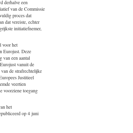
d derhalve een
tiatief van de Commissie
vuldig proces dat
n dat vereiste, echter
ijkste initiatiefnemer,
l voor het
an Eurojust. Deze
g van een aantal
Eurojust vanuit de
van de strafrechtelijke
uropees Justitieel
oemde veertien
de voorziene toegang
van het
epubliceerd op 4 juni