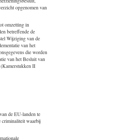
erzieningsbesluit,
overzicht opgenomen van
tot omzetting in
len betreffende de
tel Wijziging van de
lementatie van het
oonsgegevens die worden
atie van het Besluit van
) (Kamerstukken II
 van de EU-landen te
criminaliteit waarbij
rnationale