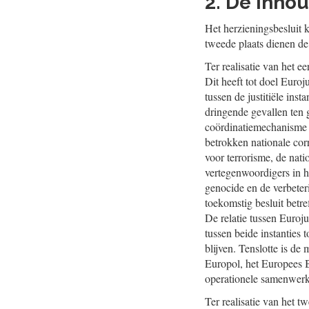
2. De inhou
Het herzieningsbesluit k
tweede plaats dienen d
Ter realisatie van het 
Dit heeft tot doel Euro
tussen de justitiële ins
dringende gevallen ten 
coördinatiemechanisme 
betrokken nationale cor
voor terrorisme, de nat
vertegenwoordigers in h
genocide en de verbeter
toekomstig besluit betr
De relatie tussen Euroju
tussen beide instanties 
blijven. Tenslotte is d
Europol, het Europees 
operationele samenwerki
Ter realisatie van het t