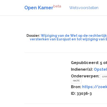
beta
Open Kamer
Wetsvoorstellen
Dossier:
Wijziging van de Wet op de rechterli
versterken van Eurojust en tot wijziging van
Gepubliceerd: 5 o
Indiener(s):
Opste
Onderwerpen:
crim
recht
Bron:
https://zoe
ID: 33036-3