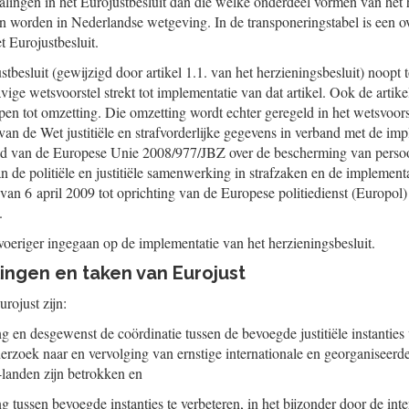
lingen in het Eurojustbesluit dan die welke onderdeel vormen van het h
 worden in Nederlandse wetgeving. In de transponeringstabel is een 
t Eurojustbesluit.
stbesluit (gewijzigd door artikel 1.1. van het herzieningsbesluit) noopt 
ige wetsvoorstel strekt tot implementatie van dat artikel. Ook de artike
n tot omzetting. Die omzetting wordt echter geregeld in het wetsvoors
van de Wet justitiële en strafvorderlijke gegevens in verband met de imp
ad van de Europese Unie 2008/977/JBZ over de bescherming van pers
n de politiële en justitiële samenwerking in strafzaken en de implement
n 6 april 2009 tot oprichting van de Europese politiedienst (Europol
.
tvoeriger ingegaan op de implementatie van het herzieningsbesluit.
lingen en taken van Eurojust
rojust zijn:
 en desgewenst de coördinatie tussen de bevoegde justitiële instanties
derzoek naar en vervolging van ernstige internationale en georganiseerde 
landen zijn betrokken en
tussen bevoegde instanties te verbeteren, in het bijzonder door de inte