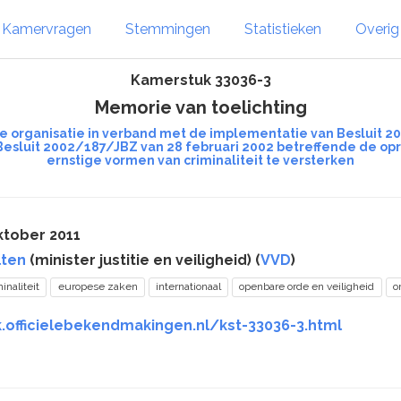
Kamervragen
Stemmingen
Statistieken
Overi
Kamerstuk 33036-3
Memorie van toelichting
jke organisatie in verband met de implementatie van Besluit
 Besluit 2002/187/JBZ van 28 februari 2002 betreffende de opr
ernstige vormen van criminaliteit te versterken
ktober 2011
lten
(minister justitie en veiligheid) (
VVD
)
inaliteit
europese zaken
internationaal
openbare orde en veiligheid
o
k.officielebekendmakingen.nl/kst-33036-3.html