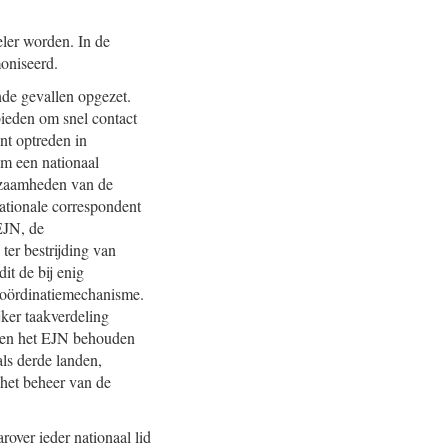
eler worden. In de
oniseerd.
nde gevallen opgezet.
bieden om snel contact
ent optreden in
om een nationaal
kzaamheden van de
nationale correspondent
EJN, de
er bestrijding van
it de bij enig
 coördinatiemechanisme.
jker taakverdeling
taken het EJN behouden
als derde landen,
het beheer van de
rover ieder nationaal lid