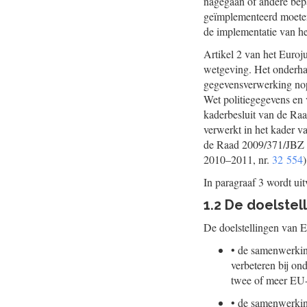
nagegaan of andere bepa
geïmplementeerd moeten
de implementatie van he
Artikel 2 van het Euroju
wetgeving. Het onderhav
gegevensverwerking nope
Wet politiegegevens en 
kaderbesluit van de Ra
verwerkt in het kader va
de Raad 2009/371/JBZ va
2010–2011, nr.
32 554
)
In paragraaf 3 wordt ui
1.2 De doelstel
De doelstellingen van Eu
•
de samenwerking
verbeteren bij on
twee of meer EU-
•
de samenwerking 