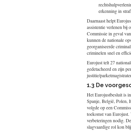
rechtshulpverlen
erkenning in stra
Daarnaast helpt Eurojus
assistentie verlenen bij 
Commissie in geval van 
kunnen de nationale opsp
georganiseerde criminal
criminelen snel en effic
Eurojust telt 27 nationa
gedetacheerd en zijn pe
justitie/parketmagistra
1.3 De voorgesc
Het Eurojustbesluit is i
Spanje, België, Polen, I
volgde op een Commissi
toekomst van Eurojust.
verbeteringen nodig. De
slagvaardige rol kon bli