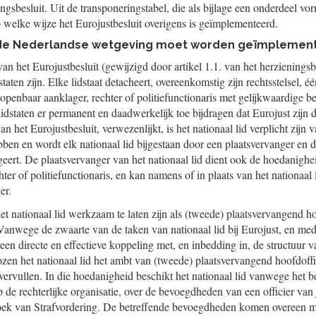
ningsbesluit. Uit de transponeringstabel, die als bijlage een onderdeel 
p welke wijze het Eurojustbesluit overigens is geïmplementeerd.
in de Nederlandse wetgeving moet worden geïmplemen
an het Eurojustbesluit (gewijzigd door artikel 1.1. van het herzieningsbe
staten zijn. Elke lidstaat detacheert, overeenkomstig zijn rechtsstelsel, éé
openbaar aanklager, rechter of politiefunctionaris met gelijkwaardige
lidstaten er permanent en daadwerkelijk toe bijdragen dat Eurojust zijn do
an het Eurojustbesluit, verwezenlijkt, is het nationaal lid verplicht zijn
ebben en wordt elk nationaal lid bijgestaan door een plaatsvervanger en 
eert. De plaatsvervanger van het nationaal lid dient ook de hoedanighe
ter of politiefunctionaris, en kan namens of in plaats van het nationaal 
er.
 nationaal lid werkzaam te laten zijn als (tweede) plaatsvervangend hoo
. Vanwege de zwaarte van de taken van nationaal lid bij Eurojust, en me
 een directe en effectieve koppeling met, en inbedding in, de structuur 
ozen het nationaal lid het ambt van (tweede) plaatsvervangend hoofdoffici
n vervullen. In die hoedanigheid beschikt het nationaal lid vanwege het b
p de rechterlijke organisatie, over de bevoegdheden van een officier van ju
oek van Strafvordering. De betreffende bevoegdheden komen overeen me