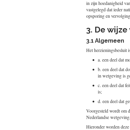
in zijn hoedanigheid van
vastgelegd dat ieder na
opsporing en vervolging 
3. De wijz
3.1 Algemeen
Het herzieningsbesluit i
a.
een deel dat m
b.
een deel dat d
in wetgeving is 
c.
een deel dat fe
is;
d.
een deel dat g
Voorgesteld wordt om d
Nederlandse wetgeving, 
Hieronder worden deze 