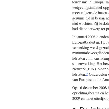
terrorisme in Europa. 
wetgevingsinitiatief op
moet volgens de interne
geruime tijd in beslag n
niet wachten. Zij beslot
had dit onderwerp tot pr
In januari 2008 dienden
Eurojustbesluit in. Het 
versterking werd gezoch
minimumbevoegdheden voo
lidstaten en intensiveri
samenwerking. Het herzi
Netwerk (EJN). Voor he
lidstaten.
2
Onderdelen va
van Eurojust tot de Ana
Op 16 december 2008 hee
oprichtingsbesluit en he
2009 en moet uiterlijk o