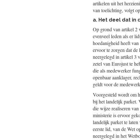
artikelen uit het herzie
van toelichting, volgt o
a. Het deel dat 
Op grond van artikel 2 v
evenveel leden als er lid
hoedanigheid heeft van 
ervoor te zorgen dat de 
neergelegd in artikel 3 v
zetel van Eurojust te h
die als medewerker fung
openbaar aanklager, rech
geldt voor de medewerk
Voorgesteld wordt om het
bij het landelijk parket
die wijze realiseren van
ministerie is ervoor gek
landelijk parket te late
eerste lid, van de Wet o
neergelegd in het Wetb