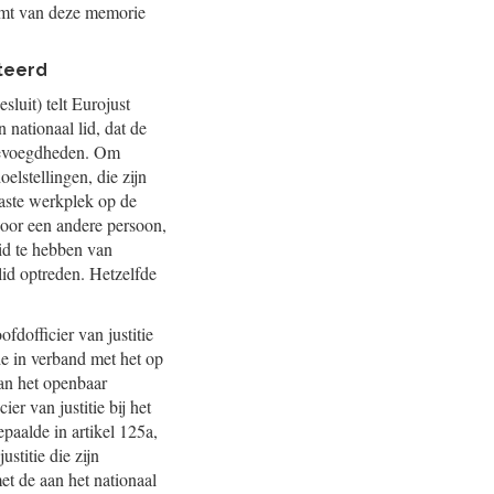
vormt van deze memorie
teerd
sluit) telt Eurojust
n nationaal lid, dat de
 bevoegdheden. Om
elstellingen, die zijn
 vaste werkplek op de
door een andere persoon,
id te hebben van
lid optreden. Hetzelfde
fdofficier van justitie
de in verband met het op
van het openbaar
er van justitie bij het
epaalde in artikel 125a,
stitie die zijn
t de aan het nationaal