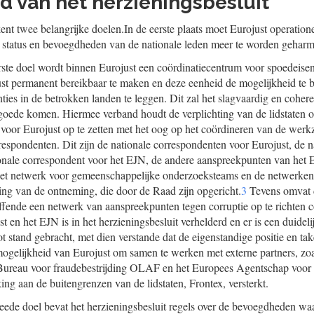
d van het herzieningsbesluit
ent twee belangrijke doelen.In de eerste plaats moet Eurojust operation
e status en bevoegdheden van de nationale leden meer te worden geharm
eerste doel wordt binnen Eurojust een coördinatiecentrum voor spoedeise
just permanent bereikbaar te maken en deze eenheid de mogelijkheid te 
tanties in de betrokken landen te leggen. Dit zal het slagvaardig en coher
goede komen. Hiermee verband houdt de verplichting van de lidstaten 
voor Eurojust op te zetten met het oog op het coördineren van de wer
respondenten. Dit zijn de nationale correspondenten voor Eurojust, de 
ionale correspondent voor het EJN, de andere aanspreekpunten van het 
et netwerk voor gemeenschappelijke onderzoeksteams en de netwerken t
ing van de ontneming, die door de Raad zijn opgericht.
3
Tevens omvat d
effende een netwerk van aanspreekpunten tegen corruptie op te richten
st en het EJN is in het herzieningsbesluit verhelderd en er is een duideli
tot stand gebracht, met dien verstande dat de eigenstandige positie en 
e mogelijkheid van Eurojust om samen te werken met externe partners, zo
Bureau voor fraudebestrijding OLAF en het Europees Agentschap voor 
ng aan de buitengrenzen van de lidstaten, Frontex, versterkt.
weede doel bevat het herzieningsbesluit regels over de bevoegdheden waa