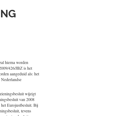
ING
 zal hierna worden
 2009/426/JBZ is het
worden aangeduid als: het
de Nederlandse
ieningsbesluit wijzigt
eningsbesluit van 2008
het Eurojustbesluit. Bij
ningsbesluit, tevens