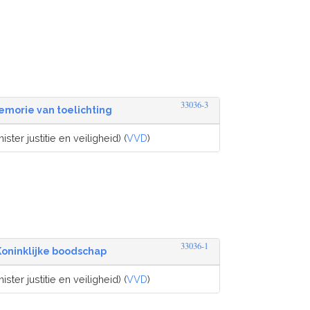
33036-3
emorie van toelichting
ister justitie en veiligheid) (
VVD
)
33036-1
Koninklijke boodschap
ister justitie en veiligheid) (
VVD
)