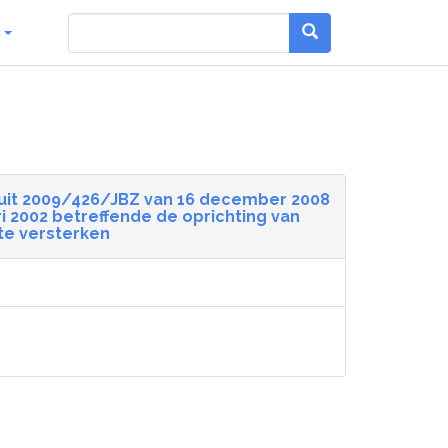
g
sluit 2009/426/JBZ van 16 december 2008
ri 2002 betreffende de oprichting van
 te versterken