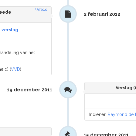
33036-6
weede
2 februari 2012
t verslag
handeling van het
eid) (
VVD
)
Verslag (
19 december 2011
Indiener:
Raymond de 
15 december 2011