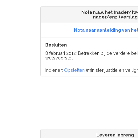
Nota n.a.v. het (nader/t
nader/enz.) verslag
Nota naar aanleiding van he
Besluiten
8 februari 2012: Betrekken bij de verdere be
wetsvoorstel.
Indiener:
Opstelten
(minister justitie en veiligh
Leveren inbreng