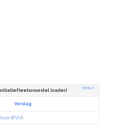
33036-5
initiatief)wetsvoorstel (nader)
Verslag
Roon
(
PVV
)