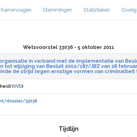
Kamervragen
Stemmingen
Statistieken
Overi
Wetsvoorstel 33036 - 5 oktober 2011
e organisatie in verband met de implementatie van Be
n tot wijziging van Besluit 2002/187/JBZ van 28 februa
inde de strijd tegen ernstige vormen van criminaliteit
heid) (
VVD
)
nl/dossier/33036
Tijdlijn