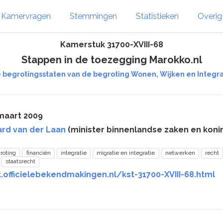
Kamervragen
Stemmingen
Statistieken
Overi
Kamerstuk 31700-XVIII-68
Stappen in de toezegging Marokko.nl
e begrotingsstaten van de begroting Wonen, Wijken en Integrati
maart 2009
rd van der Laan
(minister binnenlandse zaken en konink
roting
financiën
integratie
migratie en integratie
netwerken
recht
staatsrecht
.officielebekendmakingen.nl/kst-31700-XVIII-68.html