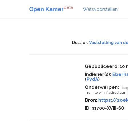
beta
Open Kamer
Wetsvoorstellen
Dossier:
Vaststelling van d
Gepubliceerd: 10 
Indiener(s):
Eberha
(
PvdA
)
Onderwerpen:
beg
ruimte en infrastructuur
Bron:
https://zoek
ID: 31700-XVIII-68