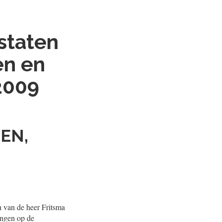
staten
en en
 2009
EN,
 van de heer Fritsma
ingen op de