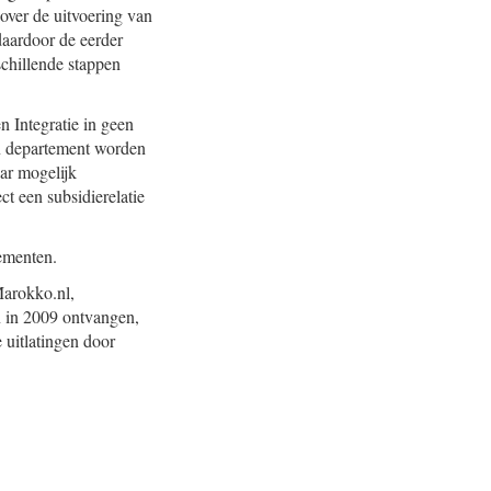
 over de uitvoering van
daardoor de eerder
chillende stappen
n Integratie in geen
jn departement worden
aar mogelijk
t een subsidierelatie
ementen.
Marokko.nl,
n in 2009 ontvangen,
uitlatingen door