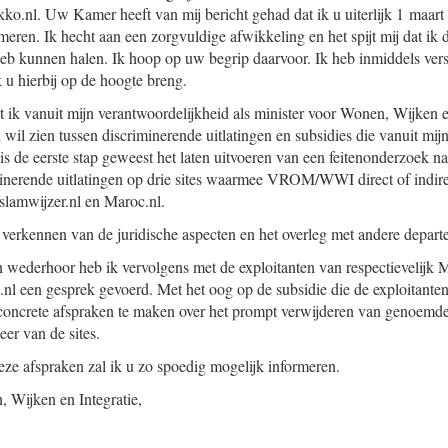
kko.nl. Uw Kamer heeft van mij bericht gehad dat ik u uiterlijk 1 maart
meren. Ik hecht aan een zorgvuldige afwikkeling en het spijt mij dat ik 
eb kunnen halen. Ik hoop op uw begrip daarvoor. Ik heb inmiddels vers
u hierbij op de hoogte breng.
t ik vanuit mijn verantwoordelijkheid als minister voor Wonen, Wijken e
 wil zien tussen discriminerende uitlatingen en subsidies die vanuit mi
is de eerste stap geweest het laten uitvoeren van een feitenonderzoek n
inerende uitlatingen op drie sites waarmee VROM/WWI direct of indirec
Islamwijzer.nl en Maroc.nl.
verkennen van de juridische aspecten en het overleg met andere depart
n wederhoor heb ik vervolgens met de exploitanten van respectievelijk 
.nl een gesprek gevoerd. Met het oog op de subsidie die de exploitante
concrete afspraken te maken over het prompt verwijderen van genoemde 
eer van de sites.
deze afspraken zal ik u zo spoedig mogelijk informeren.
 Wijken en Integratie,