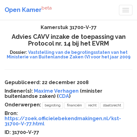
beta
Open Kamer
Kamerstuk 31700-V-77
Advies CAVV inzake de toepassing van
Protocol nr. 14 bij het EVRM
Dossier:
Vaststelling van de begrotingsstaten van het
Ministerie van Buitenlandse Zaken (V) voor het jaar 2009
Gepubliceerd: 22 december 2008
Indiener(s):
Maxime Verhagen
(minister
buitenlandse zaken) (
CDA
)
Onderwerpen:
begroting
financiën
recht
staatsrecht
Bron:
https://zoek.officielebekendmakingen.nl/kst-
31700-V-77.html
ID: 31700-V-77