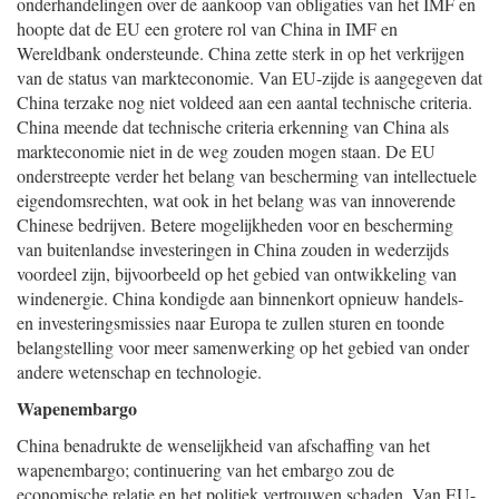
onderhandelingen over de aankoop van obligaties van het IMF en
hoopte dat de EU een grotere rol van China in IMF en
Wereldbank ondersteunde. China zette sterk in op het verkrijgen
van de status van markteconomie. Van EU-zijde is aangegeven dat
China terzake nog niet voldeed aan een aantal technische criteria.
China meende dat technische criteria erkenning van China als
markteconomie niet in de weg zouden mogen staan. De EU
onderstreepte verder het belang van bescherming van intellectuele
eigendomsrechten, wat ook in het belang was van innoverende
Chinese bedrijven. Betere mogelijkheden voor en bescherming
van buitenlandse investeringen in China zouden in wederzijds
voordeel zijn, bijvoorbeeld op het gebied van ontwikkeling van
windenergie. China kondigde aan binnenkort opnieuw handels-
en investeringsmissies naar Europa te zullen sturen en toonde
belangstelling voor meer samenwerking op het gebied van onder
andere wetenschap en technologie.
Wapenembargo
China benadrukte de wenselijkheid van afschaffing van het
wapenembargo; continuering van het embargo zou de
economische relatie en het politiek vertrouwen schaden. Van EU-