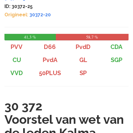
ID: 30372-25
Origineel:
30372-20
41,3 %
58,7 %
PVV
D66
PvdD
CDA
CU
PvdA
GL
SGP
VVD
50PLUS
SP
30 372
Voorstel van wet van
de leden Kalma,