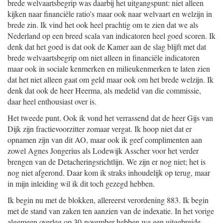
brede welvaartsbegrip was daarbij het uitgangspunt: niet alleen
kijken naar financiële ratio's maar ook naar welvaart en welzijn in
brede zin. Ik vind het ook heel prachtig om te zien dat we als
Nederland op een breed scala van indicatoren heel goed scoren. Ik
denk dat het goed is dat ook de Kamer aan de slag blijft met dat
brede welvaartsbegrip om niet alleen in financiële indicatoren
maar ook in sociale kenmerken en milieukenmerken te laten zien
dat het niet alleen gaat om geld maar ook om het brede welzijn. Ik
denk dat ook de heer Heerma, als medelid van die commissie,
daar heel enthousiast over is.
Het tweede punt. Ook ik vond het verrassend dat de heer Gijs van
Dijk zijn fractievoorzitter zomaar vergat. Ik hoop niet dat er
opnamen zijn van dit AO, maar ook ik geef complimenten aan
zowel Agnes Jongerius als Lodewijk Asscher voor het verder
brengen van de Detacheringsrichtlijn. We zijn er nog niet; het is
nog niet afgerond. Daar kom ik straks inhoudelijk op terug, maar
in mijn inleiding wil ik dit toch gezegd hebben.
Ik begin nu met de blokken, allereerst verordening 883. Ik begin
met de stand van zaken ten aanzien van de indexatie. In het vorige
algemeen overleg op 30 november hebben we een uitgebreide