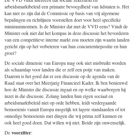
arbeidsmarktbeleid een primaire bevoegdheid van lidstaten is. Het
kan niet zo zijn dat de Commissie op basis van vrij algemene
bepalingen en richtlijnen voorstellen doet voor heel specifieke
minimumnormen. Is de Minister dat met de VVD eens? Vindt de
Minister ook niet dat het kompas in deze discussie het bevorderen
van een competitieve interne markt zou moeten zijn waarin landen
gericht zijn op het verbeteren van hun concurrentiepositie en hun
groei?
De sociale dimensie van Europa mag ook niet misbruikt worden
als schaamlap voor landen die er zelf een potje van maken.
Daarom is het goed dat er een discussie op de agenda van de
Raad staat over het Meerjarig Financieel Kader. Ik ben benieuwd
hoe de Minister die discussie ingaat en op welke waarborgen hij
inzet in die discussie. Zolang landen hun eigen sociaal en
arbeidsmarktbeleid niet op orde hebben, leidt verdergaande
bemoeienis vanuit Europa mogelijk tot lagere standaarden of tot
onnodige bemoeienis met dingen die wij prima zelf kunnen en
ook heel goed doen. Dat willen wij niet. Beide zijn onwenselijk.
voorzitter
De
: