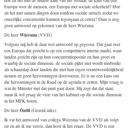
hoe zit het met de andere kant van het verhaal, de kant van een
Europa voor de mensen, een Europa met sociale zekerheid? Hoe
zit het met samen dingen doen rondom sociale stelsels zodat we
oneerlijke concurrentie kunnen tegengaan et cetera? Daar is nog
geen antwoord op gekomen van de heer Wiersma.
Wiersma
De heer
(VVD):
Volgens mij heb ik daar wel antwoord op gegeven. Dat gaat over
een Europa dat gericht is op een competitieve interne markt, waar
landen gericht zijn op hun concurrentiepositie en hun groei en
waarbij de sociale dimensie, de sociale pijler niet wordt misbruikt
als schaamlap door landen die niet hun eigen verantwoordelijkheid
nemen en geen hervormingen doorvoeren. Er is nu een kans om
die hervormingen in de Raad op de agenda te zetten. Mijn vraag is
wat de Minister met dat punt gaat doen. Hij zegt dat dat staat,
maar ik wil graag de visie van het kabinet op die sociale dimensie
in het MFK horen.
Özdil
De heer
(GroenLinks):
Ik vat het antwoord van collega Wiersma van de VVD als volgt
op en als ik me vergis, dan hoor ik het graag. De VVD is een