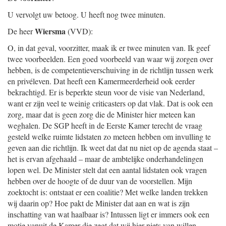
U vervolgt uw betoog. U heeft nog twee minuten.
Wiersma
De heer
(VVD):
O, in dat geval, voorzitter, maak ik er twee minuten van. Ik geef
twee voorbeelden. Een goed voorbeeld van waar wij zorgen over
hebben, is de competentieverschuiving in de richtlijn tussen werk
en privéleven. Dat heeft een Kamermeerderheid ook eerder
bekrachtigd. Er is beperkte steun voor de visie van Nederland,
want er zijn veel te weinig criticasters op dat vlak. Dat is ook een
zorg, maar dat is geen zorg die de Minister hier meteen kan
weghalen. De SGP heeft in de Eerste Kamer terecht de vraag
gesteld welke ruimte lidstaten zo meteen hebben om invulling te
geven aan die richtlijn. Ik weet dat dat nu niet op de agenda staat –
het is ervan afgehaald – maar de ambtelijke onderhandelingen
lopen wel. De Minister stelt dat een aantal lidstaten ook vragen
hebben over de hoogte of de duur van de voorstellen. Mijn
zoektocht is: ontstaat er een coalitie? Met welke landen trekken
wij daarin op? Hoe pakt de Minister dat aan en wat is zijn
inschatting van wat haalbaar is? Intussen ligt er immers ook een
motie vanuit de Kamer die zegt dat wij hier niets van willen