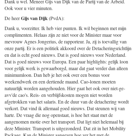
Dank u wel. Meneer Gijs van Dijk van de Partij van de Arbeid.
Ook voor u vier minuten.
Gijs van Dijk
De heer
(PvdA):
Dank u, voorzitter. Ik heb vier punten. Ik wil beginnen met mijn
complimenten. Helaas zijn ze niet voor de Minister maar voor
mevrouw Agnes Jongerius, de rapporteur. Ja, zij is toevallig van
onze partij. Er is een politiek akkoord over de Detacheringsrichtlijn
en dat is echt goed nieuws. Dat is goed nieuws voor Nederland.
Dat is goed nieuws voor Europa. Een paar highlights: gelijk loon
voor gelijk werk is gewaarborgd, maar dat gaat verder dan alleen
minimumloon. Dan heb je het ook over een bonus voor
weekendwerk en een dertiende maand. Cao-lonen moeten
natuurlijk worden aangehouden. Hier gaat het ook over niet-ge-
avv'de cao's. Reis- en verblijfskosten mogen niet worden
afgetrokken van het salaris. En de duur van de detachering wordt
verkort. Dat vind ik allemaal goed nieuws. Dat steunen wij van
harte. De vraag die nog openstaat, is hoe het staat met de
aangenomen motie over het transport. Dat ligt niet helemaal bij
deze Minister. Transport is uitgezonderd. Dat zit in het Mobility
Package. Kan de Minister aangeven hoe ver het met de