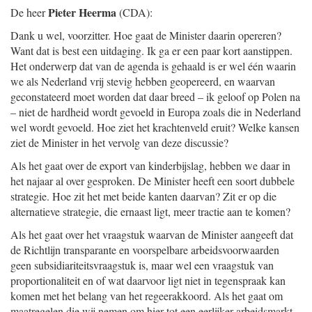
Pieter Heerma
De heer
(CDA):
Dank u wel, voorzitter. Hoe gaat de Minister daarin opereren?
Want dat is best een uitdaging. Ik ga er een paar kort aanstippen.
Het onderwerp dat van de agenda is gehaald is er wel één waarin
we als Nederland vrij stevig hebben geopereerd, en waarvan
geconstateerd moet worden dat daar breed – ik geloof op Polen na
– niet de hardheid wordt gevoeld in Europa zoals die in Nederland
wel wordt gevoeld. Hoe ziet het krachtenveld eruit? Welke kansen
ziet de Minister in het vervolg van deze discussie?
Als het gaat over de export van kinderbijslag, hebben we daar in
het najaar al over gesproken. De Minister heeft een soort dubbele
strategie. Hoe zit het met beide kanten daarvan? Zit er op die
alternatieve strategie, die ernaast ligt, meer tractie aan te komen?
Als het gaat over het vraagstuk waarvan de Minister aangeeft dat
de Richtlijn transparante en voorspelbare arbeidsvoorwaarden
geen subsidiariteitsvraagstuk is, maar wel een vraagstuk van
proportionaliteit en of wat daarvoor ligt niet in tegenspraak kan
komen met het belang van het regeerakkoord. Als het gaat om
maatregelen die wij nemen om hier tot een eerlijker arbeidsmarkt