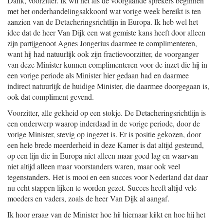
Dank, voorzitter. Ik wil net als de voorgaande sprekers beginnen
met het onderhandelingsakkoord wat vorige week bereikt is ten
aanzien van de Detacheringsrichtlijn in Europa. Ik heb wel het
idee dat de heer Van Dijk een wat gemiste kans heeft door alleen
zijn partijgenoot Agnes Jongerius daarmee te complimenteren,
want hij had natuurlijk ook zijn fractievoorzitter, de voorganger
van deze Minister kunnen complimenteren voor de inzet die hij in
een vorige periode als Minister hier gedaan had en daarmee
indirect natuurlijk de huidige Minister, die daarmee doorgegaan is,
ook dat compliment gevend.
Voorzitter, alle gekheid op een stokje. De Detacheringsrichtlijn is
een onderwerp waarop inderdaad in de vorige periode, door de
vorige Minister, stevig op ingezet is. Er is positie gekozen, door
een hele brede meerderheid in deze Kamer is dat altijd gesteund,
op een lijn die in Europa niet alleen maar goed lag en waarvan
niet altijd alleen maar voorstanders waren, maar ook veel
tegenstanders. Het is mooi en een succes voor Nederland dat daar
nu echt stappen lijken te worden gezet. Succes heeft altijd vele
moeders en vaders, zoals de heer Van Dijk al aangaf.
Ik hoor graag van de Minister hoe hij hiernaar kijkt en hoe hij het