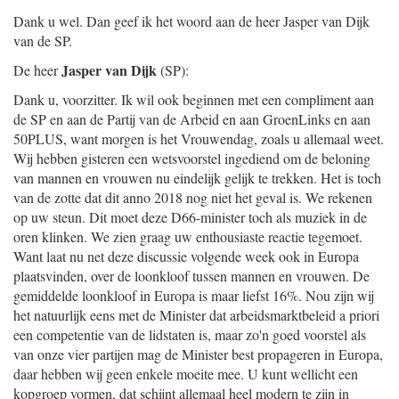
Dank u wel. Dan geef ik het woord aan de heer Jasper van Dijk
van de SP.
Jasper van Dijk
De heer
(SP):
Dank u, voorzitter. Ik wil ook beginnen met een compliment aan
de SP en aan de Partij van de Arbeid en aan GroenLinks en aan
50PLUS, want morgen is het Vrouwendag, zoals u allemaal weet.
Wij hebben gisteren een wetsvoorstel ingediend om de beloning
van mannen en vrouwen nu eindelijk gelijk te trekken. Het is toch
van de zotte dat dit anno 2018 nog niet het geval is. We rekenen
op uw steun. Dit moet deze D66-minister toch als muziek in de
oren klinken. We zien graag uw enthousiaste reactie tegemoet.
Want laat nu net deze discussie volgende week ook in Europa
plaatsvinden, over de loonkloof tussen mannen en vrouwen. De
gemiddelde loonkloof in Europa is maar liefst 16%. Nou zijn wij
het natuurlijk eens met de Minister dat arbeidsmarktbeleid a priori
een competentie van de lidstaten is, maar zo'n goed voorstel als
van onze vier partijen mag de Minister best propageren in Europa,
daar hebben wij geen enkele moeite mee. U kunt wellicht een
kopgroep vormen, dat schijnt allemaal heel modern te zijn in