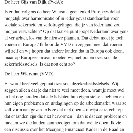
Gijs van Dijk
De heer
(PvdA):
Is er dan volgens de heer Wiersma geen enkel Europees debat
mogelijk over harmonisatie of in ieder geval standaarden voor
sociale zekerheid en verlofregelingen die je van ieder land zou
mogen verwachten? Op dat laatste punt loopt Nederland overigens
al ver achter, los van de nieuwe plannen. Dat debat moet je toch
voeren in Europa? Ik hoor de VVD nu zeggen: nee, dat voeren
wij zelf en wij hopen dat andere landen dat in Europa ook doen,
maar op Europees niveau moeten wij niet praten over sociale
zekerheidsstelsels. Is dat nou echt zo?
Wiersma
De heer
(VVD):
Er wordt heel veel gepraat over socialezekerheidsstelsels. Wij
zeggen alleen dat je dat niet te veel moet doen, want je moet wel
in het oog houden dat alle lidstaten hun eigen stelsels hebben en
hun eigen problemen en uitdagingen op de arbeidsmarkt, waar ze
zelf vorm aan geven. Als ze dat niet doen – u wijst er terecht op
dat er landen zijn die niet hervormen – dan is dat een probleem en
moeten we die landen aanmoedigen om dat wel te doen. Ik zie
een discussie over het Meerjarig Financieel Kader in de Raad en