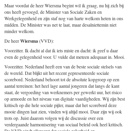
Maar voordat de heer Wiersma begint wil ik graag, nu hij zich bij
ons heeft gevoegd, de Minister van Sociale Zaken en
Werkgelegenheid en zijn staf nog van harte welkom heten in ons
midden. De Minister was net te laat, maar desalniettemin niet
minder welkom.
Wiersma
De heer
(VVD):
Voorzitter. Ik dacht al dat ik iets miste en dacht: ik geef u daar
even de gelegenheid voor. U vulde dat meteen adequaat in. Mooi.
Voorzitter. Nederland heeft een van de beste sociale stelsels van
de wereld. Dat blijkt uit het recent gepresenteerde sociale
scorebord. Nederland behoort tot de absolute kopgroep op een
aantal terreinen: het heel lage aantal jongeren dat langs de kant
staat, de vergoeding van werknemers per gewerkt uur, het risico
op armoede en het niveau van digitale vaardigheden. Wij zijn best
kritisch op die hele sociale pijler, maar dat het scorebord deze
mooie dingen laat zien, vinden wij altijd mooi. Daar zijn wij ook
trots op. Juist daarom volgen wij de discussie over een
verdergaande harmonisering van sociaal beleid ook heel kritisch.
De VVD vindt allereerst dat sociale zekerheid en