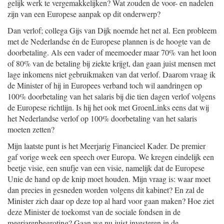
gelijk werk te vergemakkelijken? Wat zouden de voor- en nadelen
zijn van een Europese aanpak op dit onderwerp?
Dan verlof; collega Gijs van Dijk noemde het net al. Een probleem
met de Nederlandse én de Europese plannen is de hoogte van de
doorbetaling. Als een vader of meemoeder maar 70% van het loon
of 80% van de betaling bij ziekte krijgt, dan gaan juist mensen met
lage inkomens niet gebruikmaken van dat verlof. Daarom vraag ik
de Minister of hij in Europees verband toch wil aandringen op
100% doorbetaling van het salaris bij die tien dagen verlof volgens
de Europese richtlijn. Is hij het ook met GroenLinks eens dat wij
het Nederlandse verlof op 100% doorbetaling van het salaris
moeten zetten?
Mijn laatste punt is het Meerjarig Financieel Kader. De premier
gaf vorige week een speech over Europa. We kregen eindelijk een
beetje visie, een snufje van een visie, namelijk dat de Europese
Unie de hand op de knip moet houden. Mijn vraag is: waar moet
dan precies in gesneden worden volgens dit kabinet? En zal de
Minister zich daar op deze top al hard voor gaan maken? Hoe ziet
deze Minister de toekomst van de sociale fondsen in de
meerjarenbegroting? Gaan we nu juist investeren in de