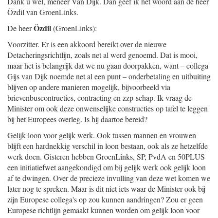
Dank u wel, meneer Van Dijk. Dan geef ik het woord aan de heer
Özdil van GroenLinks.
Özdil
De heer
(GroenLinks):
Voorzitter. Er is een akkoord bereikt over de nieuwe
Detacheringsrichtlijn, zoals net al werd genoemd. Dat is mooi,
maar het is belangrijk dat we nu gaan doorpakken, want – collega
Gijs van Dijk noemde net al een punt – onderbetaling en uitbuiting
blijven op andere manieren mogelijk, bijvoorbeeld via
brievenbuscontructies, contracting en zzp-schap. Ik vraag de
Minister om ook deze onwenselijke constructies op tafel te leggen
bij het Europees overleg. Is hij daartoe bereid?
Gelijk loon voor gelijk werk. Ook tussen mannen en vrouwen
blijft een hardnekkig verschil in loon bestaan, ook als ze hetzelfde
werk doen. Gisteren hebben GroenLinks, SP, PvdA en 50PLUS
een initiatiefwet aangekondigd om bij gelijk werk ook gelijk loon
af te dwingen. Over de precieze invulling van deze wet komen we
later nog te spreken. Maar is dit niet iets waar de Minister ook bij
zijn Europese collega's op zou kunnen aandringen? Zou er geen
Europese richtlijn gemaakt kunnen worden om gelijk loon voor