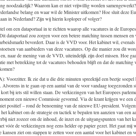
ting noodzakelijk? Waarom kan er niet vrijwillig worden samengewerkt
derlandse belang en waar wil de Minister uitkomen? Hoe sluit deze 
aan in Nederland? Zijn wij hierin koploper of volger?
rstel om een dataportaal in te richten waarop alle vacatures in de Europe
t dataportaal zou zorgen voor een betere matching tussen mensen en v
arbeidsmarkt bevordert. Daar is de VVD voor. Het kabinet wil, evenals
teitstoetsen van aanbieders van deze vacatures. Op die manier zou dit wo
en, naar de mening van de VVD, uiteindelijk zijn doel missen. Hoe gaa
tie met betrekking tot de vacatures behouden blijft en dat de matching 
rkomen?
: Voorzitter. Ik zie dat u die drie minuten spreektijd een beetje soepel 
. Alvorens in te gaan op een aantal van de voor vandaag toegezonden st
kort bij iets stil willen staan. De verkiezingen van het Europees parleme
t moment een nieuwe Commissie gevormd. Via de krant krijgen we een d
niet positief – rond de benoeming van de nieuwe EU-president. Volgens 
et kabinet om de strategie en tactiek te bepalen ten aanzien van een aa
erbij niet zozeer om de inhoud, de inzet en de uitgangspunten van het ka
t vóór de verkiezingen nog eens helder op papier gezet. Het gaat mij 
 kansen ziet om stappen te zetten voor een aantal voor het kabinet en v