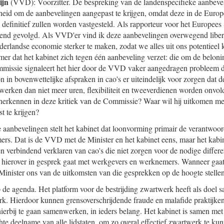
ijn
(VVD): Voorzitter. De bespreking van de landenspecifieke aanbeve
heid om de aanbevelingen aangepast te krijgen, omdat deze in de Europ
s definitief zullen worden vastgesteld. Als rapporteur voor het Europees
end gevolgd. Als VVD'er vind ik deze aanbevelingen overwegend liberaa
rlandse economie sterker te maken, zodat we alles uit ons potentieel 
er dat het kabinet zich tegen één aanbeveling verzet: die om de belonin
missie signaleert het hier door de VVD vaker aangedragen probleem da
n in bovenwettelijke afspraken in cao's er uiteindelijk voor zorgen dat
werken dan niet meer uren, flexibiliteit en tweeverdienen worden onvo
 herkennen in deze kritiek van de Commissie? Waar wil hij uitkomen me
t te krijgen?
e aanbevelingen stelt het kabinet dat loonvorming primair de verantwoor
s. Dat is de VVD met de Minister en het kabinet eens, maar het kabine
 verbindend verklaren van cao's die niet zorgen voor de nodige differen
t hierover in gesprek gaat met werkgevers en werknemers. Wanneer gaat 
Minister ons van de uitkomsten van die gesprekken op de hoogte stelle
de agenda. Het platform voor de bestrijding zwartwerk heeft als doel 
rk. Hierdoor kunnen grensoverschrijdende fraude en malafide praktijk
rbij te gaan samenwerken, in ieders belang. Het kabinet is samen met 
chte deelname van alle lidstaten, om zo overal effectief zwartwerk te k