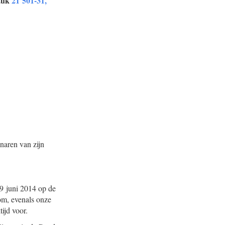
stuk
21 501-31,
naren van zijn
9 juni 2014 op de
om, evenals onze
ijd voor.