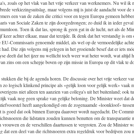
's, zoals op het vlak van het vrije verkeer van werknemers. Nu wil ik n
rede verkiezingsuitslag, maar volgens mij is juist de aandacht voor d
emers een van de zaken die critici voor en tegen Europa gemeen hebben
ris van Sociale Zaken te zijn doorgedrongen; zo duid ik in ieder geval 
umloon. Toen ik dat las, sprong ik geen gat in de lucht, net als de Min
f keer achter elkaar, maar dat terzijde. Ik denk dat het verstandig is om
 de EU-Commissaris genoemde middel, als wel op de vermoedelijke achte
t had. Die zijn volgens mij gelegen in het groeiende besef dat er iets mó
yse deelt dat het ijzer nu wellicht toch weer wat heter wordt, wat altijd ha
an zins om een schepje boven op zijn missie in Europa op dit vlak te doe
l stukken die bij de agenda horen. De discussie over het vrije verkeer 
zo logisch klinkend principe als «gelijk loon voor gelijk werk» vaak 
overigens niet alleen ten aanzien van collega's uit het buitenland; ook 
ktijk vaak nog geen sprake van gelijke beloning. De Minister weet dat d
itiatiefvoorstel heeft aangekondigd om de zogenaamde «loonkloof» tuss
t is goed dat ook binnen Europa daarover wordt nagedacht. De Commiss
richtsnoeren die lidstaten zouden kunnen benutten om de transparantie m
vrouwen en de verschillen daartussen te vergroten. Zou de Minister w
g dat een deel van die richtsnoeren extra regeldruk voor bedrijven zou