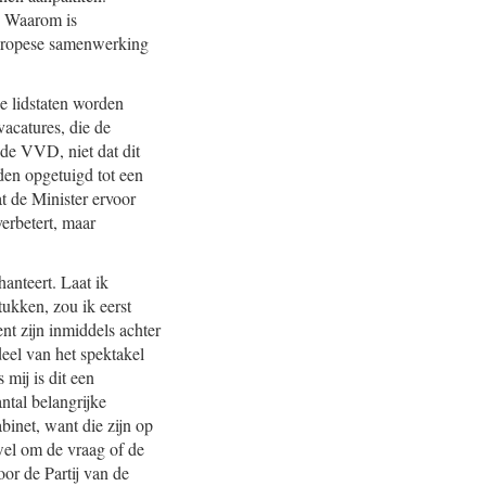
? Waarom is
Europese samenwerking
se lidstaten worden
acatures, die de
 de VVD, niet dat dit
rden opgetuigd tot een
t de Minister ervoor
verbetert, maar
hanteert. Laat ik
ukken, zou ik eerst
nt zijn inmiddels achter
eel van het spektakel
mij is dit een
ntal belangrijke
binet, want die zijn op
wel om de vraag of de
oor de Partij van de