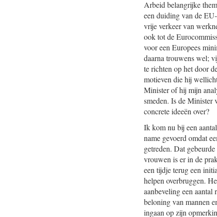
Arbeid belangrijke thema
een duiding van de EU-b
vrije verkeer van werkn
ook tot de Eurocommissa
voor een Europees minim
daarna trouwens wel; vij
te richten op het door
motieven die hij wellich
Minister of hij mijn anal
smeden. Is de Minister v
concrete ideeën over?
Ik kom nu bij een aanta
name gevoerd omdat een 
getreden. Dat gebeurde 
vrouwen is er in de pra
een tijdje terug een in
helpen overbruggen. He
aanbeveling een aantal 
beloning van mannen en 
ingaan op zijn opmerkin