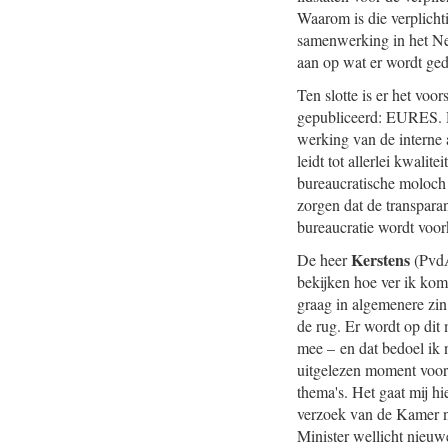
Waarom is die verplich
samenwerking in het Ne
aan op wat er wordt ged
Ten slotte is er het voo
gepubliceerd: EURES. Di
werking van de interne 
leidt tot allerlei kwali
bureaucratische moloch 
zorgen dat de transparan
bureaucratie wordt voo
Kerstens
De heer
(PvdA)
bekijken hoe ver ik kom
graag in algemenere zin 
de rug. Er wordt op di
mee – en dat bedoel ik 
uitgelezen moment voor h
thema's. Het gaat mij hi
verzoek van de Kamer ne
Minister wellicht nieuwe