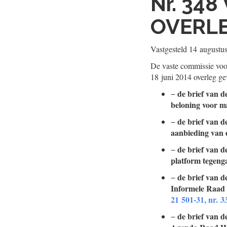
Nr. 348
OVERL
Vastgesteld
14 augustu
De vaste commissie voo
18 juni 2014 overleg g
de brief van d
−
beloning voor 
de brief van d
−
aanbieding van 
de brief van d
−
platform tegen
de brief van d
−
Informele Raad 
21 501-31, nr. 3
de brief van d
−