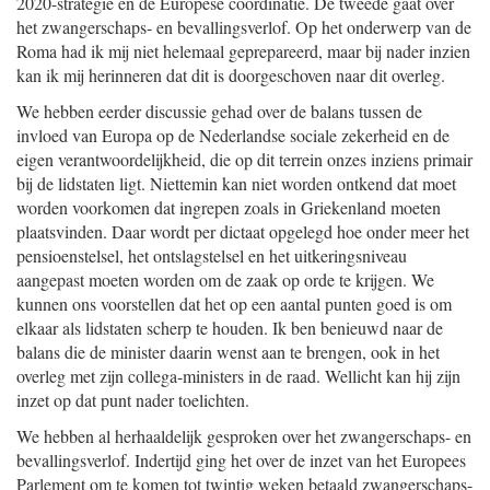
2020-
strategie en de Europese coördinatie. De tweede gaat over
het zwangerschaps- en bevallingsverlof. Op het onderwerp van de
Roma had ik mij niet helemaal geprepareerd, maar bij nader inzien
kan ik mij herinneren dat dit is doorgeschoven naar dit overleg.
We hebben eerder discussie gehad over de balans tussen de
invloed van Europa op de Nederlandse sociale zekerheid en de
eigen verantwoordelijkheid, die op dit terrein onzes inziens primair
bij de lidstaten ligt. Niettemin kan niet worden ontkend dat moet
worden voorkomen dat ingrepen zoals in Griekenland moeten
plaatsvinden. Daar wordt per dictaat opgelegd hoe onder meer het
pensioenstelsel, het ontslagstelsel en het uitkeringsniveau
aangepast moeten worden om de zaak op orde te krijgen. We
kunnen ons voorstellen dat het op een aantal punten goed is om
elkaar als lidstaten scherp te houden. Ik ben benieuwd naar de
balans die de minister daarin wenst aan te brengen, ook in het
overleg met zijn collega-ministers in de raad. Wellicht kan hij zijn
inzet op dat punt nader toelichten.
We hebben al herhaaldelijk gesproken over het zwangerschaps- en
bevallingsverlof. Indertijd ging het over de inzet van het Europees
Parlement om te komen tot twintig weken betaald zwangerschaps-