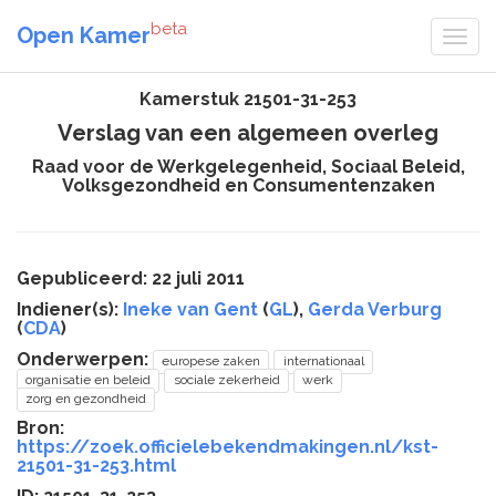
beta
Open Kamer
Kamerstuk 21501-31-253
Verslag van een algemeen overleg
Raad voor de Werkgelegenheid, Sociaal Beleid,
Volksgezondheid en Consumentenzaken
Gepubliceerd: 22 juli 2011
Indiener(s):
Ineke van Gent
(
GL
),
Gerda Verburg
(
CDA
)
Onderwerpen:
europese zaken
internationaal
organisatie en beleid
sociale zekerheid
werk
zorg en gezondheid
Bron:
https://zoek.officielebekendmakingen.nl/kst-
21501-31-253.html