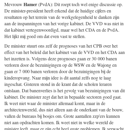
Hamer
Mevrouw
(PvdA): Dit roept toch wel enige discussie op.
De minister-president heeft erkend dat de huidige cijfers en
resultaten op het terrein van de werkgelegenheid te danken zijn
aan de inspanningen van het vorige kabinet. De VVD was niet in
dat kabinet vertegenwoordigd, maar wel het CDA en de PvdA.
Het lijkt mij goed om dat even vast te stellen.
De minister stuurt ons zelf de prognoses van het CPB over het
effect van het beleid dat het kabinet van de VVD en het CDA aan
het inzetten is. Volgens deze prognoses gaan er 30 000 banen
verloren door de bezuinigingen op de WSW en de Wajong en
gaan er 7 000 banen verloren door de bezuinigingen bij de
kinderopvang. Naar mijn idee is dit aantal zelfs nog te laag
ingeschat. Gisteren stond in de krant dat de scholen leraren
ontslaan. Dat banenverlies is het gevolg van bezuinigingen van dit
kabinet. De minister zegt dat het in bepaalde sectoren goed gaat.
Ik weet niet waar de minister allemaal komt, maar in de
architectenwereld, dus niet alleen aan de onderkant van de bouw,
vallen de bureaus bij bosjes om. Grote aantallen zzp'ers kunnen
niet aan opdrachten komen. Ik weet niet in welke wereld de
minister leeft, maar er zijn echt heel grote problemen. Ik verwacht