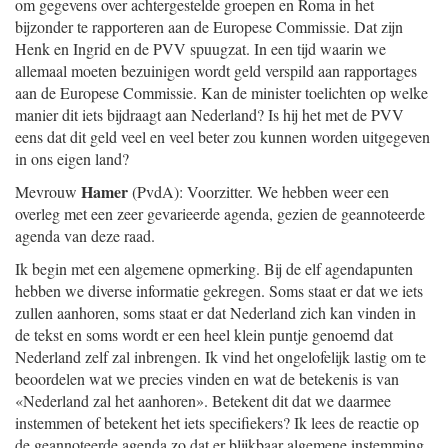
om gegevens over achtergestelde groepen en Roma in het
bijzonder te rapporteren aan de Europese Commissie. Dat zijn
Henk en Ingrid en de PVV spuugzat. In een tijd waarin we
allemaal moeten bezuinigen wordt geld verspild aan rapportages
aan de Europese Commissie. Kan de minister toelichten op welke
manier dit iets bijdraagt aan Nederland? Is hij het met de PVV
eens dat dit geld veel en veel beter zou kunnen worden uitgegeven
in ons eigen land?
Hamer
Mevrouw
(PvdA): Voorzitter. We hebben weer een
overleg met een zeer gevarieerde agenda, gezien de geannoteerde
agenda van deze raad.
Ik begin met een algemene opmerking. Bij de elf agendapunten
hebben we diverse informatie gekregen. Soms staat er dat we iets
zullen aanhoren, soms staat er dat Nederland zich kan vinden in
de tekst en soms wordt er een heel klein puntje genoemd dat
Nederland zelf zal inbrengen. Ik vind het ongelofelijk lastig om te
beoordelen wat we precies vinden en wat de betekenis is van
«Nederland zal het aanhoren». Betekent dit dat we daarmee
instemmen of betekent het iets specifiekers? Ik lees de reactie op
de geannoteerde agenda zo dat er blijkbaar algemene instemming