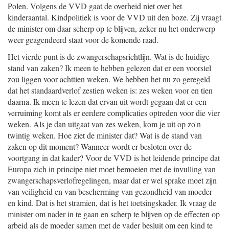
Polen. Volgens de VVD gaat de overheid niet over het
kinderaantal. Kindpolitiek is voor de VVD uit den boze. Zij vraagt
de minister om daar scherp op te blijven, zeker nu het onderwerp
weer geagendeerd staat voor de komende raad.
Het vierde punt is de zwangerschapsrichtlijn. Wat is de huidige
stand van zaken? Ik meen te hebben gelezen dat er een voorstel
zou liggen voor achttien weken. We hebben het nu zo geregeld
dat het standaardverlof zestien weken is: zes weken voor en tien
daarna. Ik meen te lezen dat ervan uit wordt gegaan dat er een
verruiming komt als er eerdere complicaties optreden voor die vier
weken. Als je dan uitgaat van zes weken, kom je uit op zo'n
twintig weken. Hoe ziet de minister dat? Wat is de stand van
zaken op dit moment? Wanneer wordt er besloten over de
voortgang in dat kader? Voor de VVD is het leidende principe dat
Europa zich in principe niet moet bemoeien met de invulling van
zwangerschapsverlofregelingen, maar dat er wel sprake moet zijn
van veiligheid en van bescherming van gezondheid van moeder
en kind. Dat is het stramien, dat is het toetsingskader. Ik vraag de
minister om nader in te gaan en scherp te blijven op de effecten op
arbeid als de moeder samen met de vader besluit om een kind te