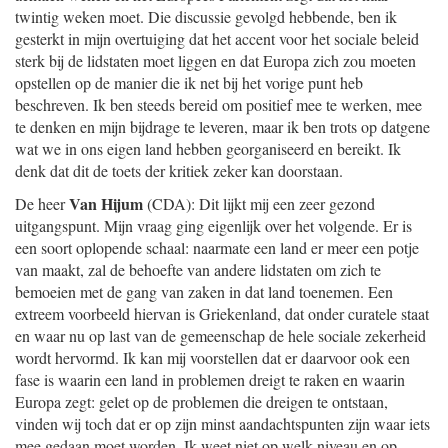
twintig weken moet. Die discussie gevolgd hebbende, ben ik
gesterkt in mijn overtuiging dat het accent voor het sociale beleid
sterk bij de lidstaten moet liggen en dat Europa zich zou moeten
opstellen op de manier die ik net bij het vorige punt heb
beschreven. Ik ben steeds bereid om positief mee te werken, mee
te denken en mijn bijdrage te leveren, maar ik ben trots op datgene
wat we in ons eigen land hebben georganiseerd en bereikt. Ik
denk dat dit de toets der kritiek zeker kan doorstaan.
Van Hijum
De heer
(CDA): Dit lijkt mij een zeer gezond
uitgangspunt. Mijn vraag ging eigenlijk over het volgende. Er is
een soort oplopende schaal: naarmate een land er meer een potje
van maakt, zal de behoefte van andere lidstaten om zich te
bemoeien met de gang van zaken in dat land toenemen. Een
extreem voorbeeld hiervan is Griekenland, dat onder curatele staat
en waar nu op last van de gemeenschap de hele sociale zekerheid
wordt hervormd. Ik kan mij voorstellen dat er daarvoor ook een
fase is waarin een land in problemen dreigt te raken en waarin
Europa zegt: gelet op de problemen die dreigen te ontstaan,
vinden wij toch dat er op zijn minst aandachtspunten zijn waar iets
mee gedaan moet worden. Ik weet niet op welk niveau en op