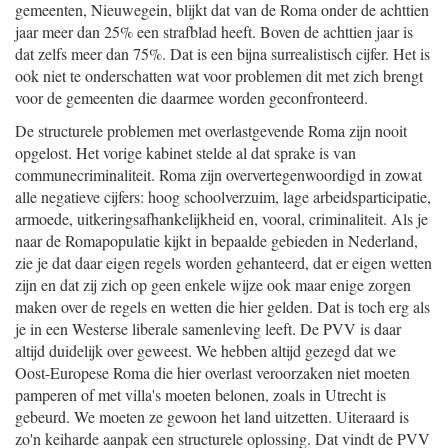
gemeenten, Nieuwegein, blijkt dat van de Roma onder de achttien
jaar meer dan 25% een strafblad heeft. Boven de achttien jaar is
dat zelfs meer dan 75%. Dat is een bijna surrealistisch cijfer. Het is
ook niet te onderschatten wat voor problemen dit met zich brengt
voor de gemeenten die daarmee worden geconfronteerd.
De structurele problemen met overlastgevende Roma zijn nooit
opgelost. Het vorige kabinet stelde al dat sprake is van
communecriminaliteit. Roma zijn oververtegenwoordigd in zowat
alle negatieve cijfers: hoog schoolverzuim, lage arbeidsparticipatie,
armoede, uitkeringsafhankelijkheid en, vooral, criminaliteit. Als je
naar de Romapopulatie kijkt in bepaalde gebieden in Nederland,
zie je dat daar eigen regels worden gehanteerd, dat er eigen wetten
zijn en dat zij zich op geen enkele wijze ook maar enige zorgen
maken over de regels en wetten die hier gelden. Dat is toch erg als
je in een Westerse liberale samenleving leeft. De PVV is daar
altijd duidelijk over geweest. We hebben altijd gezegd dat we
Oost-Europese Roma die hier overlast veroorzaken niet moeten
pamperen of met villa's moeten belonen, zoals in Utrecht is
gebeurd. We moeten ze gewoon het land uitzetten. Uiteraard is
zo'n keiharde aanpak een structurele oplossing. Dat vindt de PVV