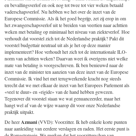
en bevallingsverlof en ook nog tot twee tot vier weken betaald
vaderschapsverlof. Nu hebben we het over de inzet van de
Europese Commissie. Als ik het goed begrijp, zet zij erop in om
het zwangerschapsverlof uit te breiden van veertien naar achttien
weken met betaling op minimaal het niveau van ziekteverlof. Hoe
verhoudt dat voorstel zich tot de Nederlandse praktijk? Pakt dit
voorstel budgettair neutraal uit als je het op deze manier
implementeert? Hoe verhoudt het zich tot de internationale ILO-
norm van achttien weken? Daarvan weet ik overigens niet welke
mate van betaling is voorgeschreven. Ik ben benieuwd naar de
inzet van de minister ten aanzien van deze inzet van de Europese
Commissie. Ik vind het met terugwerkende kracht nog steeds
terecht dat we met elkaar de inzet van het Europees Parlement als
«veel te duur» en «rigide» van de hand hebben gewezen.
Tegenover dit voorstel staan we wat genuanceerder, maar het
hangt wel af van de wijze waarop dit voor onze Nederlandse
praktijk uitpakt.
Azmani
De heer
(VVD): Voorzitter. Ik heb enkele korte punten
naar aanleiding van eerdere verslagen en raden. Het eerste punt is
de Romastrategie. We merken dat het voorzitterschap van