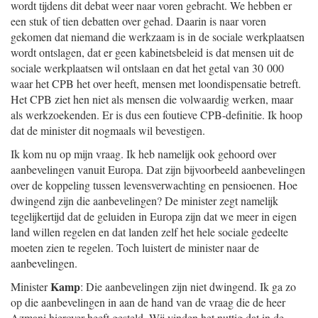
wordt tijdens dit debat weer naar voren gebracht. We hebben er
een stuk of tien debatten over gehad. Daarin is naar voren
gekomen dat niemand die werkzaam is in de sociale werkplaatsen
wordt ontslagen, dat er geen kabinetsbeleid is dat mensen uit de
sociale werkplaatsen wil ontslaan en dat het getal van 30 000
waar het CPB het over heeft, mensen met loondispensatie betreft.
Het CPB ziet hen niet als mensen die volwaardig werken, maar
als werkzoekenden. Er is dus een foutieve CPB-definitie. Ik hoop
dat de minister dit nogmaals wil bevestigen.
Ik kom nu op mijn vraag. Ik heb namelijk ook gehoord over
aanbevelingen vanuit Europa. Dat zijn bijvoorbeeld aanbevelingen
over de koppeling tussen levensverwachting en pensioenen. Hoe
dwingend zijn die aanbevelingen? De minister zegt namelijk
tegelijkertijd dat de geluiden in Europa zijn dat we meer in eigen
land willen regelen en dat landen zelf het hele sociale gedeelte
moeten zien te regelen. Toch luistert de minister naar de
aanbevelingen.
Kamp
Minister
: Die aanbevelingen zijn niet dwingend. Ik ga zo
op die aanbevelingen in aan de hand van de vraag die de heer
Azmani hierover heeft gesteld. Wij vinden het nuttig dat in de