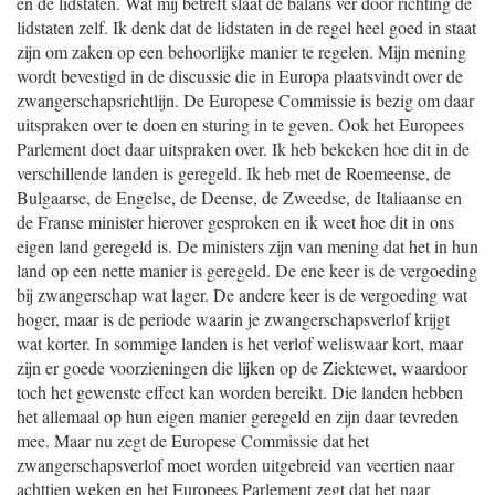
en de lidstaten. Wat mij betreft slaat de balans ver door richting de
lidstaten zelf. Ik denk dat de lidstaten in de regel heel goed in staat
zijn om zaken op een behoorlijke manier te regelen. Mijn mening
wordt bevestigd in de discussie die in Europa plaatsvindt over de
zwangerschapsrichtlijn. De Europese Commissie is bezig om daar
uitspraken over te doen en sturing in te geven. Ook het Europees
Parlement doet daar uitspraken over. Ik heb bekeken hoe dit in de
verschillende landen is geregeld. Ik heb met de Roemeense, de
Bulgaarse, de Engelse, de Deense, de Zweedse, de Italiaanse en
de Franse minister hierover gesproken en ik weet hoe dit in ons
eigen land geregeld is. De ministers zijn van mening dat het in hun
land op een nette manier is geregeld. De ene keer is de vergoeding
bij zwangerschap wat lager. De andere keer is de vergoeding wat
hoger, maar is de periode waarin je zwangerschapsverlof krijgt
wat korter. In sommige landen is het verlof weliswaar kort, maar
zijn er goede voorzieningen die lijken op de Ziektewet, waardoor
toch het gewenste effect kan worden bereikt. Die landen hebben
het allemaal op hun eigen manier geregeld en zijn daar tevreden
mee. Maar nu zegt de Europese Commissie dat het
zwangerschapsverlof moet worden uitgebreid van veertien naar
achttien weken en het Europees Parlement zegt dat het naar