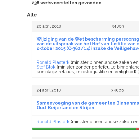
238 wetsvoorstellen gevonden
Alle
26 april 2018
34809
Wijziging van de Wet bescherming persoons
van de uitspraak van het Hof van Justitie van
oktober 2015 (C-362/14) inzake de Veiligeha
Ronald Plasterk
(minister binnenlandse zaken en k
Stef Blok
(minister zonder portefeuille binnenla
koninkrijksrelaties, minister justitie en veiligheid) (
24 april 2018
34806
Samenvoeging van de gemeenten Binnenmaas,
Oud-Beijerland en Strijen
Ronald Plasterk
(minister binnenlandse zaken en k