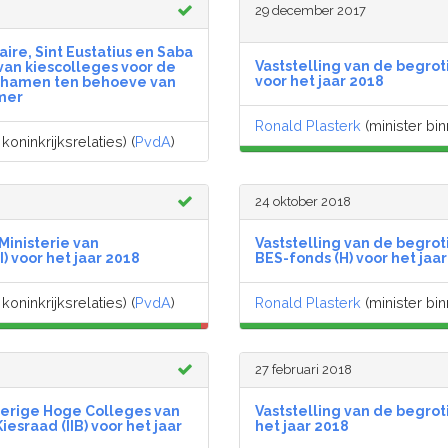
29 december 2017
re, Sint Eustatius en Saba
Vaststelling van de begrot
van kiescolleges voor de
voor het jaar 2018
ichamen ten behoeve van
mer
Ronald Plasterk
(minister bin
oninkrijksrelaties) (
PvdA
)
24 oktober 2018
Ministerie van
Vaststelling van de begroti
) voor het jaar 2018
BES-fonds (H) voor het jaa
oninkrijksrelaties) (
PvdA
)
Ronald Plasterk
(minister bin
27 februari 2018
verige Hoge Colleges van
Vaststelling van de begrot
esraad (IIB) voor het jaar
het jaar 2018