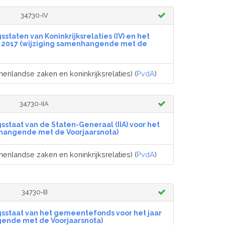
34730-IV
staten van Koninkrijksrelaties (IV) en het
ar 2017 (wijziging samenhangende met de
nenlandse zaken en koninkrijksrelaties) (
PvdA
)
34730-IIA
sstaat van de Staten-Generaal (IIA) voor het
nhangende met de Voorjaarsnota)
nenlandse zaken en koninkrijksrelaties) (
PvdA
)
34730-B
gsstaat van het gemeentefonds voor het jaar
gende met de Voorjaarsnota)