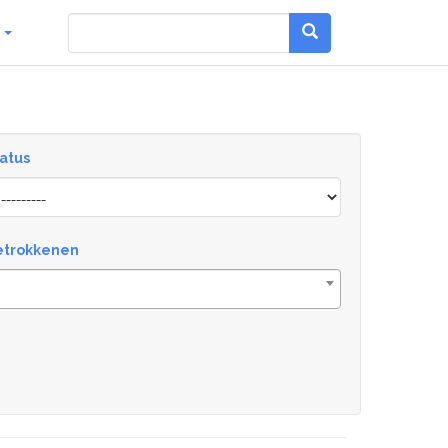
g
atus
atus
etrokkenen