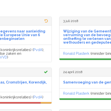
3 juli 2018
gegevens naar aanleiding
Wijziging van de Gemeent
 de Europese Unie van 6
verruiming van de bevoegd
venbeginselen
ontheffing te verlenen va
wethouders en gedepute
oninkrijksrelaties) (
PvdA
),
ndse zaken en
Ronald Plasterk
(minister bin
VVD
)
24 april 2018
 Cromstrijen, Korendijk,
Samenvoeging van de gem
Ronald Plasterk
(minister bin
oninkrijksrelaties) (
PvdA
)