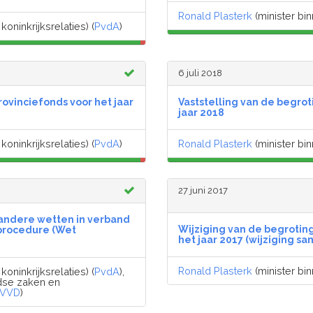
Ronald Plasterk
(minister bin
oninkrijksrelaties) (
PvdA
)
6 juli 2018
rovinciefonds voor het jaar
Vaststelling van de begro
jaar 2018
oninkrijksrelaties) (
PvdA
)
Ronald Plasterk
(minister bin
27 juni 2017
 andere wetten in verband
Wijziging van de begroting
procedure (Wet
het jaar 2017 (wijziging 
Ronald Plasterk
(minister bin
oninkrijksrelaties) (
PvdA
),
ndse zaken en
VVD
)