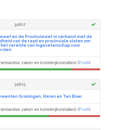
34807
ewet en de Provinciewet in verband met de
heid van de raad en provinciale staten om
n het vereiste van ingezetenschap voor
erden
nenlandse zaken en koninkrijksrelaties) (
PvdA
)
34805
eenten Groningen, Haren en Ten Boer
nenlandse zaken en koninkrijksrelaties) (
PvdA
)