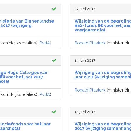
27 juni 2017
nisterie van Binnenlandse
Wijziging van de begrotings
 2017 (wijziging
BES-fonds (H) voor het ja
Voorjaarsnota)
oninkrijksrelaties) (
PvdA
)
Ronald Plasterk
(minister bin
14 juni 2017
rige Hoge Colleges van
Wijziging van de begroting
B) voor het jaar 2017
jaar 2017 (wijziging same
ota)
Ronald Plasterk
(minister bin
oninkrijksrelaties) (
PvdA
)
14 juni 2017
inciefonds voor het jaar
Wijziging van de begrotin
aarsnota)
2017 (wijziging samenhan