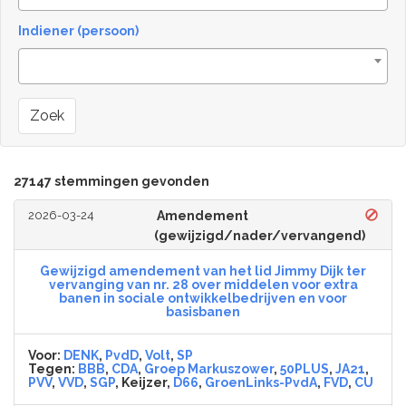
Indiener (persoon)
Zoek
27147 stemmingen gevonden
2026-03-24
Amendement
(gewijzigd/nader/vervangend)
Gewijzigd amendement van het lid Jimmy Dijk ter
vervanging van nr. 28 over middelen voor extra
banen in sociale ontwikkelbedrijven en voor
basisbanen
Voor:
DENK
,
PvdD
,
Volt
,
SP
Tegen:
BBB
,
CDA
,
Groep Markuszower
,
50PLUS
,
JA21
,
PVV
,
VVD
,
SGP
, Keijzer,
D66
,
GroenLinks-PvdA
,
FVD
,
CU