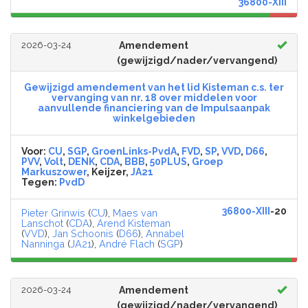
36800-XIII
2026-03-24
Amendement
(gewijzigd/nader/vervangend)
Gewijzigd amendement van het lid Kisteman c.s. ter
vervanging van nr. 18 over middelen voor
aanvullende financiering van de Impulsaanpak
winkelgebieden
Voor:
CU
,
SGP
,
GroenLinks-PvdA
,
FVD
,
SP
,
VVD
,
D66
,
PVV
,
Volt
,
DENK
,
CDA
,
BBB
,
50PLUS
,
Groep
Markuszower
, Keijzer,
JA21
Tegen:
PvdD
36800-XIII
-20
Pieter Grinwis
(
CU
),
Maes van
Lanschot
(
CDA
),
Arend Kisteman
(
VVD
),
Jan Schoonis
(
D66
),
Annabel
Nanninga
(
JA21
),
André Flach
(
SGP
)
2026-03-24
Amendement
(gewijzigd/nader/vervangend)