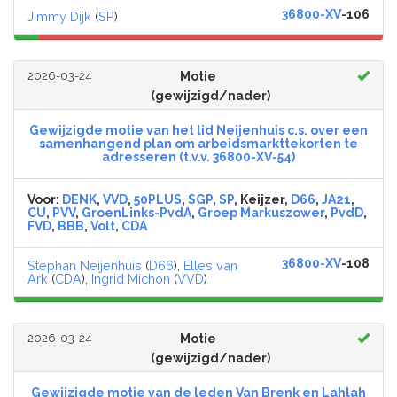
36800-XV
-106
Jimmy Dijk
(
SP
)
2026-03-24
Motie
(gewijzigd/nader)
Gewijzigde motie van het lid Neijenhuis c.s. over een
samenhangend plan om arbeidsmarkttekorten te
adresseren (t.v.v. 36800-XV-54)
Voor:
DENK
,
VVD
,
50PLUS
,
SGP
,
SP
, Keijzer,
D66
,
JA21
,
CU
,
PVV
,
GroenLinks-PvdA
,
Groep Markuszower
,
PvdD
,
FVD
,
BBB
,
Volt
,
CDA
36800-XV
-108
Stephan Neijenhuis
(
D66
),
Elles van
Ark
(
CDA
),
Ingrid Michon
(
VVD
)
2026-03-24
Motie
(gewijzigd/nader)
Gewijzigde motie van de leden Van Brenk en Lahlah