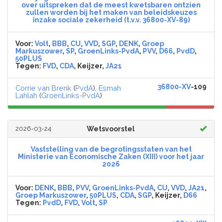
over uitspreken dat de meest kwetsbaren ontzien
zullen worden bij het maken van beleidskeuzes
inzake sociale zekerheid (t.v.v. 36800-XV-89)
Voor:
Volt
,
BBB
,
CU
,
VVD
,
SGP
,
DENK
,
Groep
Markuszower
,
SP
,
GroenLinks-PvdA
,
PVV
,
D66
,
PvdD
,
50PLUS
Tegen:
FVD
,
CDA
, Keijzer,
JA21
36800-XV
-109
Corrie van Brenk
(
PvdA
),
Esmah
Lahlah
(
GroenLinks-PvdA
)
2026-03-24
Wetsvoorstel
Vaststelling van de begrotingsstaten van het
Ministerie van Economische Zaken (XIII) voor het jaar
2026
Voor:
DENK
,
BBB
,
PVV
,
GroenLinks-PvdA
,
CU
,
VVD
,
JA21
,
Groep Markuszower
,
50PLUS
,
CDA
,
SGP
, Keijzer,
D66
Tegen:
PvdD
,
FVD
,
Volt
,
SP