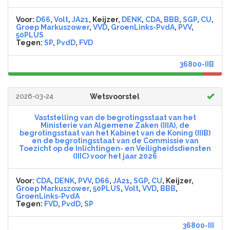
Voor:
D66
,
Volt
,
JA21
, Keijzer,
DENK
,
CDA
,
BBB
,
SGP
,
CU
,
Groep Markuszower
,
VVD
,
GroenLinks-PvdA
,
PVV
,
50PLUS
Tegen:
SP
,
PvdD
,
FVD
36800-IIB
2026-03-24
Wetsvoorstel
Vaststelling van de begrotingsstaat van het
Ministerie van Algemene Zaken (IIIA), de
begrotingsstaat van het Kabinet van de Koning (IIIB)
en de begrotingsstaat van de Commissie van
Toezicht op de Inlichtingen- en Veiligheidsdiensten
(IIIC) voor het jaar 2026
Voor:
CDA
,
DENK
,
PVV
,
D66
,
JA21
,
SGP
,
CU
, Keijzer,
Groep Markuszower
,
50PLUS
,
Volt
,
VVD
,
BBB
,
GroenLinks-PvdA
Tegen:
FVD
,
PvdD
,
SP
36800-III