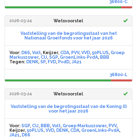
36800-C
2026-03-24
Wetsvoorstel
Vaststelling van de begrotingsstaat van het
Nationaal Groeifonds voor het jaar 2026
Voor:
D66
,
Volt
, Keijzer,
CDA
,
PVV
,
VVD
,
50PLUS
,
Groep
Markuszower
,
CU
,
SGP
,
GroenLinks-PvdA
,
BBB
Tegen:
DENK
,
SP
,
FVD
,
PvdD
,
JA21
36800-L
2026-03-24
Wetsvoorstel
Vaststelling van de begrotingsstaat van de Koning (I)
voor het jaar 2026
Voor:
SGP
,
CU
,
BBB
,
Volt
,
Groep Markuszower
,
PVV
,
Keijzer,
50PLUS
,
VVD
,
DENK
,
CDA
,
GroenLinks-PvdA
,
JA21
,
D66