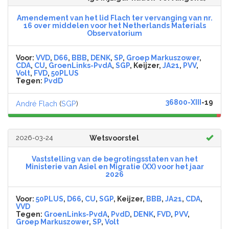
Amendement van het lid Flach ter vervanging van nr.
16 over middelen voor het Netherlands Materials
Observatorium
Voor:
VVD
,
D66
,
BBB
,
DENK
,
SP
,
Groep Markuszower
,
CDA
,
CU
,
GroenLinks-PvdA
,
SGP
, Keijzer,
JA21
,
PVV
,
Volt
,
FVD
,
50PLUS
Tegen:
PvdD
36800-XIII
-19
André Flach
(
SGP
)
2026-03-24
Wetsvoorstel
Vaststelling van de begrotingsstaten van het
Ministerie van Asiel en Migratie (XX) voor het jaar
2026
Voor:
50PLUS
,
D66
,
CU
,
SGP
, Keijzer,
BBB
,
JA21
,
CDA
,
VVD
Tegen:
GroenLinks-PvdA
,
PvdD
,
DENK
,
FVD
,
PVV
,
Groep Markuszower
,
SP
,
Volt