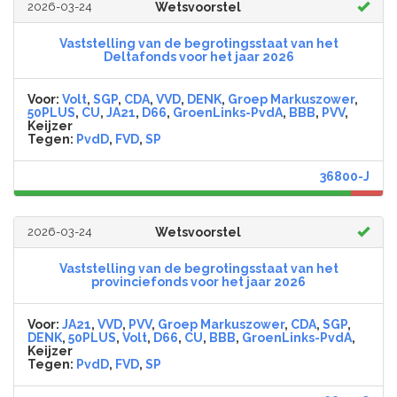
2026-03-24
Wetsvoorstel
Vaststelling van de begrotingsstaat van het
Deltafonds voor het jaar 2026
Voor:
Volt
,
SGP
,
CDA
,
VVD
,
DENK
,
Groep Markuszower
,
50PLUS
,
CU
,
JA21
,
D66
,
GroenLinks-PvdA
,
BBB
,
PVV
,
Keijzer
Tegen:
PvdD
,
FVD
,
SP
36800-J
2026-03-24
Wetsvoorstel
Vaststelling van de begrotingsstaat van het
provinciefonds voor het jaar 2026
Voor:
JA21
,
VVD
,
PVV
,
Groep Markuszower
,
CDA
,
SGP
,
DENK
,
50PLUS
,
Volt
,
D66
,
CU
,
BBB
,
GroenLinks-PvdA
,
Keijzer
Tegen:
PvdD
,
FVD
,
SP