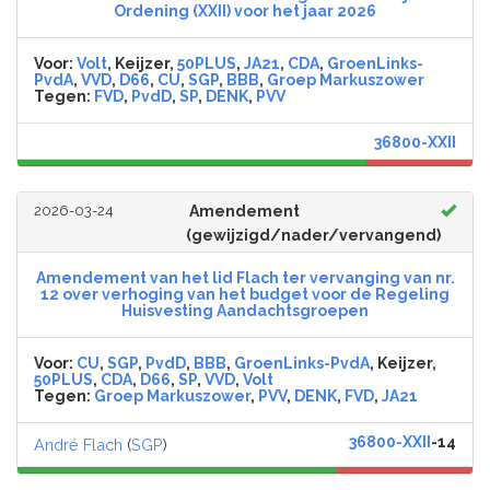
Ordening (XXII) voor het jaar 2026
Voor:
Volt
, Keijzer,
50PLUS
,
JA21
,
CDA
,
GroenLinks-
PvdA
,
VVD
,
D66
,
CU
,
SGP
,
BBB
,
Groep Markuszower
Tegen:
FVD
,
PvdD
,
SP
,
DENK
,
PVV
36800-XXII
2026-03-24
Amendement
(gewijzigd/nader/vervangend)
Amendement van het lid Flach ter vervanging van nr.
12 over verhoging van het budget voor de Regeling
Huisvesting Aandachtsgroepen
Voor:
CU
,
SGP
,
PvdD
,
BBB
,
GroenLinks-PvdA
, Keijzer,
50PLUS
,
CDA
,
D66
,
SP
,
VVD
,
Volt
Tegen:
Groep Markuszower
,
PVV
,
DENK
,
FVD
,
JA21
36800-XXII
-14
André Flach
(
SGP
)