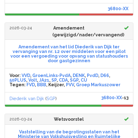
36800-XX
2026-03-24
Amendement
(gewijzigd/nader/vervangend)
Amendement van het lid Diederik van Dijk ter
vervanging van nr. 12 over middelen voor een pilot
voor een vergoeding voor opvang van statushouders
door gastgezinnen
Voor:
VVD
,
GroenLinks-PvdA
,
DENK
,
PvdD
,
D66
,
50PLUS
,
Volt
,
JA21
,
SP
,
CDA
,
SGP
,
CU
Tegen:
FVD
,
BBB
, Keijzer,
PVV
,
Groep Markuszower
36800-XX
-13
Diederik van Dijk
(
SGP
)
2026-03-24
Wetsvoorstel
Vaststelling van de begrotingsstaten van het
Ministerie van Volkshuisvesting en Ruimtelijke