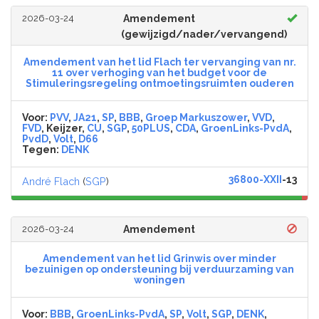
2026-03-24
Amendement
(gewijzigd/nader/vervangend)
Amendement van het lid Flach ter vervanging van nr.
11 over verhoging van het budget voor de
Stimuleringsregeling ontmoetingsruimten ouderen
Voor:
PVV
,
JA21
,
SP
,
BBB
,
Groep Markuszower
,
VVD
,
FVD
, Keijzer,
CU
,
SGP
,
50PLUS
,
CDA
,
GroenLinks-PvdA
,
PvdD
,
Volt
,
D66
Tegen:
DENK
36800-XXII
-13
André Flach
(
SGP
)
2026-03-24
Amendement
Amendement van het lid Grinwis over minder
bezuinigen op ondersteuning bij verduurzaming van
woningen
Voor:
BBB
,
GroenLinks-PvdA
,
SP
,
Volt
,
SGP
,
DENK
,