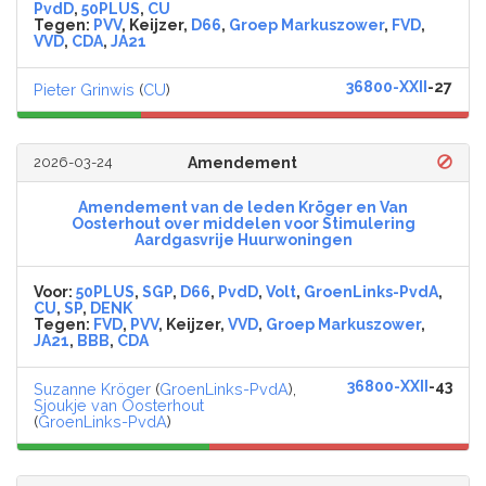
PvdD
,
50PLUS
,
CU
Tegen:
PVV
, Keijzer,
D66
,
Groep Markuszower
,
FVD
,
VVD
,
CDA
,
JA21
36800-XXII
-27
Pieter Grinwis
(
CU
)
2026-03-24
Amendement
Amendement van de leden Kröger en Van
Oosterhout over middelen voor Stimulering
Aardgasvrije Huurwoningen
Voor:
50PLUS
,
SGP
,
D66
,
PvdD
,
Volt
,
GroenLinks-PvdA
,
CU
,
SP
,
DENK
Tegen:
FVD
,
PVV
, Keijzer,
VVD
,
Groep Markuszower
,
JA21
,
BBB
,
CDA
36800-XXII
-43
Suzanne Kröger
(
GroenLinks-PvdA
),
Sjoukje van Oosterhout
(
GroenLinks-PvdA
)