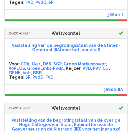
Tegen:
FVD
,
PvdD
,
SP
36800-I
2026-03-24
Wetsvoorstel
Vaststelling van de begrotingsstaat van de Staten-
Generaal (IIA) voor het jaar 2026
Voor:
CDA
,
JA21
,
D66
,
SGP
,
Groep Markuszower
,
50PLUS
,
GroenLinks-PvdA
, Keijzer,
VVD
,
PVV
,
CU
,
DENK
,
Volt
,
BBB
Tegen:
SP
,
PvdD
,
FVD
36800-IIA
2026-03-24
Wetsvoorstel
Vaststelling van de begrotingsstaat van de overige
Hoge Colleges van Staat, Kabinetten van de
Gouverneurs en de Kiesraad (IIB) voor het jaar 2026