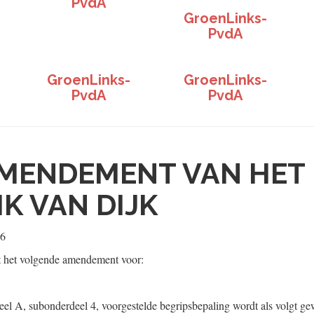
PvdA
GroenLinks-
PvdA
GroenLinks-
GroenLinks-
PvdA
PvdA
MENDEMENT VAN HET 
IK VAN DIJK
26
t het volgende amendement voor:
deel A, subonderdeel 4, voorgestelde begripsbepaling wordt als volgt ge