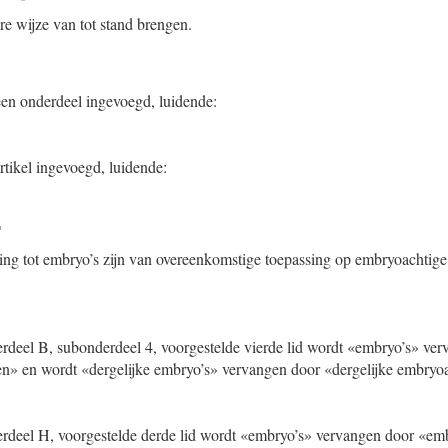
re wijze van tot stand brengen.
en onderdeel ingevoegd, luidende:
rtikel ingevoegd, luidende:
a
ng tot embryo’s zijn van overeenkomstige toepassing op embryoachtige en
nderdeel B, subonderdeel 4, voorgestelde vierde lid wordt «embryo’s» ve
en» en wordt «dergelijke embryo’s» vervangen door «dergelijke embryoac
nderdeel H, voorgestelde derde lid wordt «embryo’s» vervangen door «emb