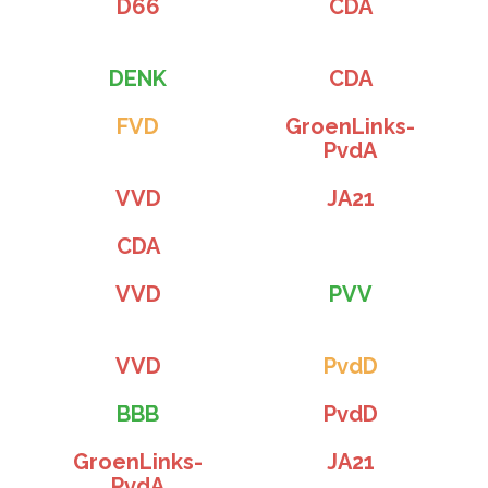
D66
CDA
DENK
CDA
FVD
GroenLinks-
PvdA
VVD
JA21
CDA
VVD
PVV
VVD
PvdD
BBB
PvdD
GroenLinks-
JA21
PvdA