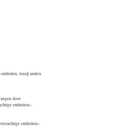
titeiten, tenzij anders
rvangen door
htige entiteiten».
ryoachtige entiteiten».