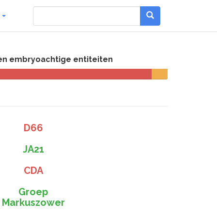
g
en embryoachtige entiteiten
D66
JA21
CDA
Groep
Markuszower