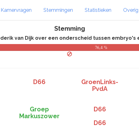
Kamervragen
Stemmingen
Statistieken
Overi
Stemming
derik van Dijk over een onderscheid tussen embryo's 
76,4 %
D66
GroenLinks-
PvdA
Groep
D66
Markuszower
D66