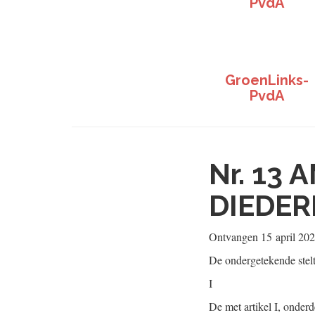
PvdA
GroenLinks-
PvdA
Nr. 13
A
DIEDER
Ontvangen
15 april 20
De ondergetekende stel
I
De met artikel I, onder