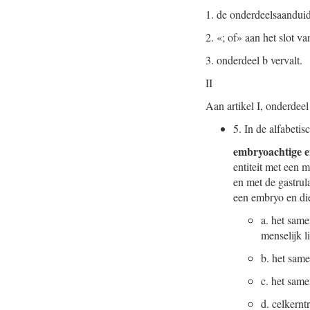
1.
de onderdeelsaanduidi
2.
«; of» aan het slot v
3.
onderdeel b vervalt.
II
Aan artikel I, onderdee
5.
In de alfabetis
embryoachtige en
entiteit met een 
en met de gastrul
een embryo en die 
a.
het same
menselijk 
b.
het same
c.
het same
d.
celkerntr