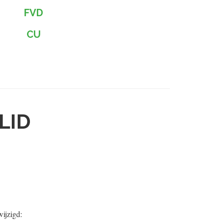
FVD
CU
LID
wijzigd: