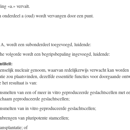
ng «a.» vervalt.
an onderdeel a (oud) wordt vervangen door een punt.
l A, wordt een subonderdeel toegevoegd, luidende:
che volgorde wordt een begripsbepaling ingevoegd, luidende:
titeit:
menselijk nucleair genoom, waarvan redelijkerwijs verwacht kan worden d
atie zou plaatsvinden, dezelfde essentiële functies voor doorgaande ontw
het resultaat is van:
nsmelten van een of meer in vitro geproduceerde geslachtscellen met ee
lichaam geproduceerde geslachtscellen;
nsmelten van in vitro geproduceerde geslachtscellen;
nbrengen van pluripotente stamcellen;
ansplantatie; of