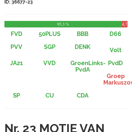
ID: 36677-23
95,3 %
4,7
%
FVD
50PLUS
BBB
D66
PVV
SGP
DENK
Volt
JA21
VVD
GroenLinks-
PvdD
PvdA
Groep
Markuszo
SP
CU
CDA
Nr. 23
MOTIE VAN