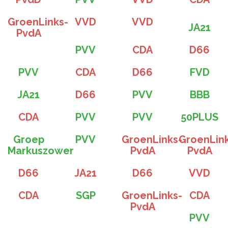
GroenLinks-
VVD
VVD
JA21
PvdA
PVV
CDA
D66
PVV
CDA
D66
FVD
JA21
D66
PVV
BBB
CDA
PVV
PVV
50PLUS
Groep
PVV
GroenLinks-
GroenLin
Markuszower
PvdA
PvdA
D66
JA21
D66
VVD
CDA
SGP
GroenLinks-
CDA
PvdA
PVV