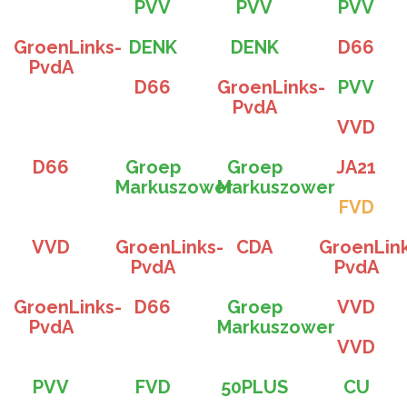
PVV
PVV
PVV
GroenLinks-
DENK
DENK
D66
PvdA
D66
GroenLinks-
PVV
PvdA
VVD
D66
Groep
Groep
JA21
Markuszower
Markuszower
FVD
VVD
GroenLinks-
CDA
GroenLin
PvdA
PvdA
GroenLinks-
D66
Groep
VVD
PvdA
Markuszower
VVD
PVV
FVD
50PLUS
CU