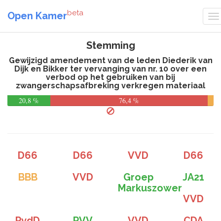
beta
Open Kamer
Stemming
Gewijzigd amendement van de leden Diederik van
Dijk en Bikker ter vervanging van nr. 10 over een
verbod op het gebruiken van bij
zwangerschapsafbreking verkregen materiaal
20,8 %
76,4 %
D66
D66
VVD
D66
BBB
VVD
Groep
JA21
Markuszower
VVD
PvdD
PVV
VVD
CDA