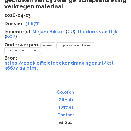
gebruiken van bij zwangerschapsafbreking
verkregen materiaal
2026-04-23
Dossier:
36677
Indiener(s):
Mirjam Bikker
(
CU
),
Diederik van Dijk
(
SGP
)
Onderwerpen:
ethiek
organisatie en beleid
zorg en gezondheid
Bron:
https://zoek.officielebekendmakingen.nl/kst-
36677-14.html
Colofon
GitHub
Twitter
Contact
v1.2b1