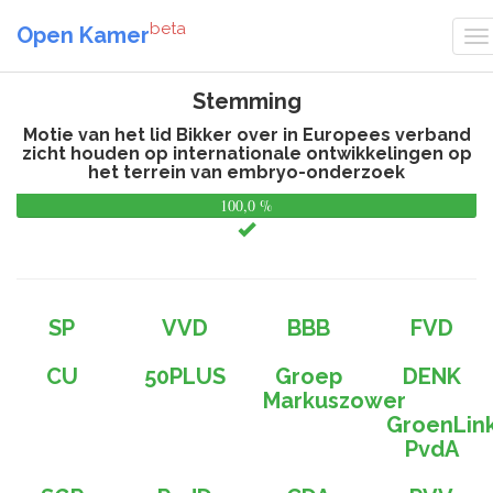
beta
Open Kamer
Stemming
Motie van het lid Bikker over in Europees verband
zicht houden op internationale ontwikkelingen op
het terrein van embryo-onderzoek
100,0 %
0,
%
SP
VVD
BBB
FVD
CU
50PLUS
Groep
DENK
Markuszower
GroenLin
PvdA