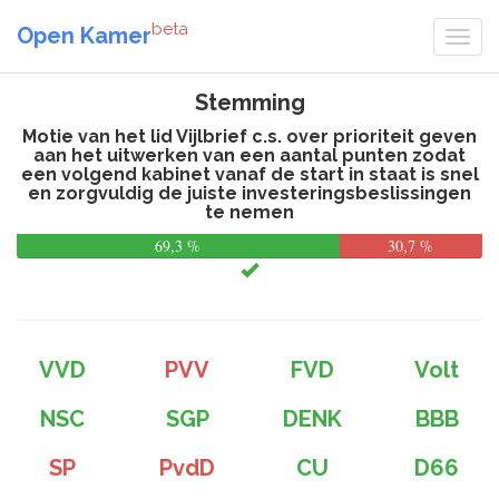
beta
Open Kamer
Stemming
Motie van het lid Vijlbrief c.s. over prioriteit geven
aan het uitwerken van een aantal punten zodat
een volgend kabinet vanaf de start in staat is snel
en zorgvuldig de juiste investeringsbeslissingen
te nemen
69,3 %
30,7 %
VVD
PVV
FVD
Volt
NSC
SGP
DENK
BBB
SP
PvdD
CU
D66