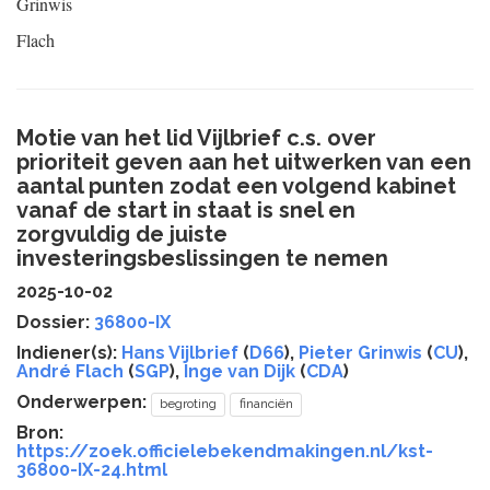
Grinwis
Flach
Motie van het lid Vijlbrief c.s. over
prioriteit geven aan het uitwerken van een
aantal punten zodat een volgend kabinet
vanaf de start in staat is snel en
zorgvuldig de juiste
investeringsbeslissingen te nemen
2025-10-02
Dossier:
36800-IX
Indiener(s):
Hans Vijlbrief
(
D66
),
Pieter Grinwis
(
CU
),
André Flach
(
SGP
),
Inge van Dijk
(
CDA
)
Onderwerpen:
begroting
financiën
Bron:
https://zoek.officielebekendmakingen.nl/kst-
36800-IX-24.html