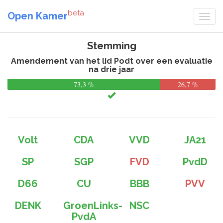
beta
Open Kamer
Stemming
Amendement van het lid Podt over een evaluatie
na drie jaar
73,3 %
26,7 %
Volt
CDA
VVD
JA21
SP
SGP
FVD
PvdD
D66
CU
BBB
PVV
DENK
GroenLinks-
NSC
PvdA