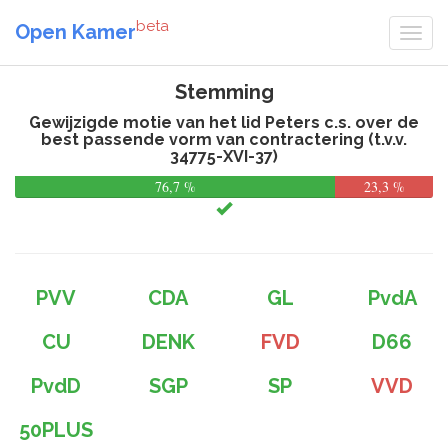
beta
Open Kamer
Stemming
Gewijzigde motie van het lid Peters c.s. over de
best passende vorm van contractering (t.v.v.
34775-XVI-37)
76,7 %
23,3 %
PVV
CDA
GL
PvdA
CU
DENK
FVD
D66
PvdD
SGP
SP
VVD
50PLUS