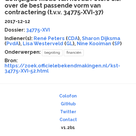
over de best passende vorm van
contractering (t.v.v. 34775-XVI-37)
2017-12-12
Dossier:
34775-XVI
Indiener(s):
René Peters
(
CDA
),
Sharon Dijksma
(
PvdA
),
Lisa Westerveld
(
GL
),
Nine Kooiman
(
SP
)
Onderwerpen:
begroting
financiën
Bron:
https://zoek.officielebekendmakingen.nl/kst-
34775-XVI-52.html
Colofon
GitHub
Twitter
Contact
v1.2b1