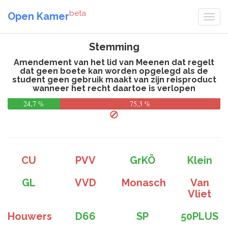
beta
Open Kamer
Stemming
Amendement van het lid van Meenen dat regelt
dat geen boete kan worden opgelegd als de
student geen gebruik maakt van zijn reisproduct
wanneer het recht daartoe is verlopen
24,7 %
75,3 %
CU
PVV
GrKÖ
Klein
GL
VVD
Monasch
Van
Vliet
Houwers
D66
SP
50PLUS