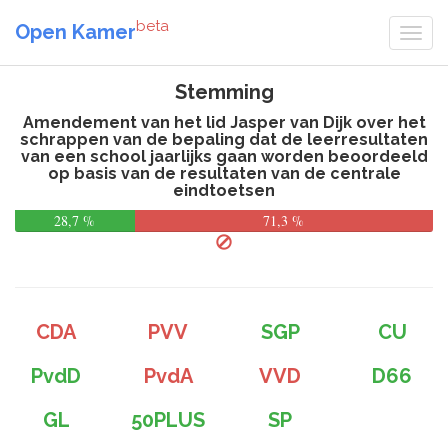
beta
Open Kamer
Stemming
Amendement van het lid Jasper van Dijk over het
schrappen van de bepaling dat de leerresultaten
van een school jaarlijks gaan worden beoordeeld
op basis van de resultaten van de centrale
eindtoetsen
28,7 %
71,3 %
CDA
PVV
SGP
CU
PvdD
PvdA
VVD
D66
GL
50PLUS
SP