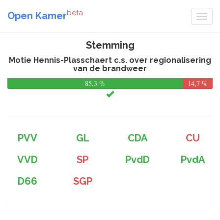
beta
Open Kamer
Stemming
Motie Hennis-Plasschaert c.s. over regionalisering
van de brandweer
85,3 %
14,7 %
PVV
GL
CDA
CU
VVD
SP
PvdD
PvdA
D66
SGP