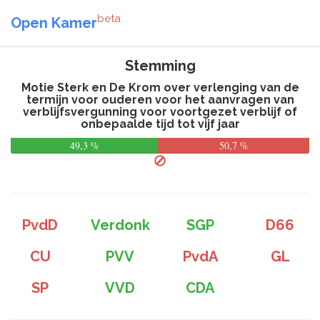
beta
Open Kamer
Stemming
Motie Sterk en De Krom over verlenging van de
termijn voor ouderen voor het aanvragen van
verblijfsvergunning voor voortgezet verblijf of
onbepaalde tijd tot vijf jaar
49,3 %
50,7 %
PvdD
Verdonk
SGP
D66
CU
PVV
PvdA
GL
SP
VVD
CDA