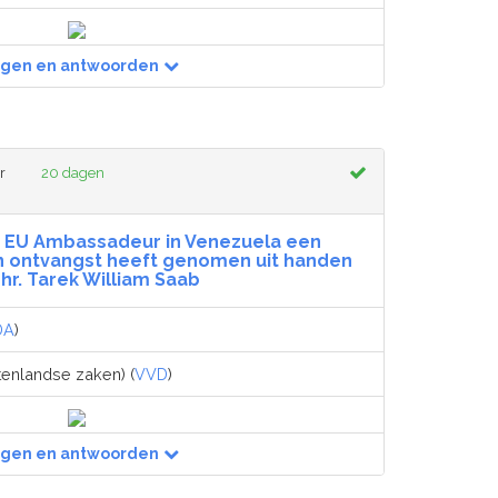
agen en antwoorden
r
20 dagen
e EU Ambassadeur in Venezuela een
n ontvangst heeft genomen uit handen
hr. Tarek William Saab
DA
)
tenlandse zaken) (
VVD
)
agen en antwoorden