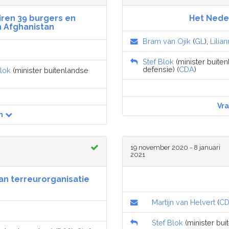
airen 39 burgers en
Het Nede
 Afghanistan
Bram van Ojik
(
GL
),
Lilia
Stef Blok
(minister buiten
defensie) (
CDA
)
Blok
(minister buitenlandse
Vr
n
19 november 2020 - 8 januari
2021
an terreurorganisatie
Martijn van Helvert
(
C
Stef Blok
(minister bui