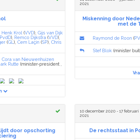
2021
hol
Miskenning door Neder
met de 
,
Henk Krol
(
VVD
),
Gijs van Dijk
PvdD
),
Remco Dijkstra
(
VVD
),
Raymond de Roon
(
P
ger
(
GL
),
Cem Laçin
(
SP
),
Chris
Stef Blok
(minister bui
,
Cora van Nieuwenhuizen
ark Rutte
(minister-president ,
Vr
n
10 december 2020 - 17 februari
2021
ijdt door opschorting
De rechtsstaat in 
ciering