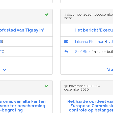
4 december 2020 - 15 decembe
2020
fdstad van Tigray in'
Het bericht 'Executi
6
)
Lilianne Ploumen
(
Pvd
VD
)
Stef Blok
(minister bui
n
Vr
30 november 2020 - 14
december 2020
promis van alle kanten
Het harde oordeel v
nisme ter bescherming
Europese Commissie
U-begroting
controle op belange