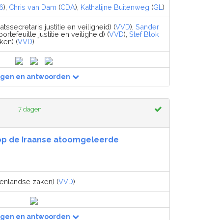
6
),
Chris van Dam
(
CDA
),
Kathalijne Buitenweg
(
GL
)
atssecretaris justitie en veiligheid) (
VVD
),
Sander
rtefeuille justitie en veiligheid) (
VVD
),
Stef Blok
ken) (
VVD
)
agen en antwoorden
7 dagen
op de Iraanse atoomgeleerde
tenlandse zaken) (
VVD
)
agen en antwoorden