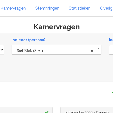
Kamervragen
Stemmingen
Statistieken
Overi
Kamervragen
Indiener (persoon)
In
×
Stef Blok (S.A.)
14 december 2020 - 5 januari