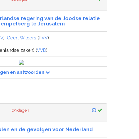
landse regering van de Joodse relatie
Tempelberg te Jerusalem
VV
),
Geert Wilders
(
PVV
)
tenlandse zaken) (
VVD
)
agen en antwoorden
69 dagen
Polen en de gevolgen voor Nederland