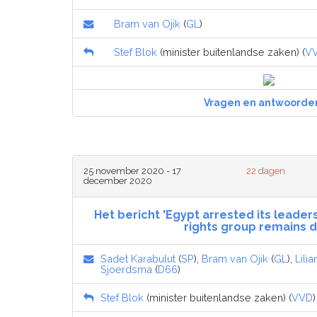
Bram van Ojik
(
GL
)
Stef Blok
(minister buitenlandse zaken) (
V
Vragen en antwoorde
25 november 2020 - 17
22 dagen
december 2020
Het bericht 'Egypt arrested its leader
rights group remains d
Sadet Karabulut
(
SP
),
Bram van Ojik
(
GL
),
Lili
Sjoerdsma
(
D66
)
Stef Blok
(minister buitenlandse zaken) (
VVD
)