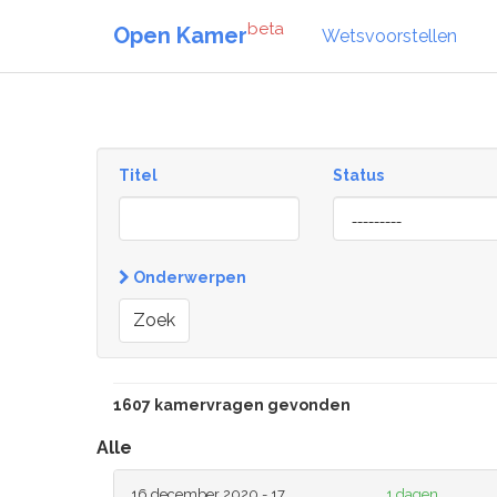
beta
Open Kamer
Wetsvoorstellen
Titel
Status
[invalid
name]
Onderwerpen
Zoek
1607 kamervragen gevonden
Alle
16 december 2020 - 17
1 dagen