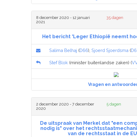
8 december 2020 - 12 januari
35 dagen
2021
Het bericht 'Leger Ethiopië neemt hoo
Salima Belhaj
(
D66
),
Sjoerd Sjoerdsma
(
D6
Stef Blok
(minister buitenlandse zaken) (
V
Vragen en antwoorde
2 december 2020 - 7 december
5 dagen
2020
De uitspraak van Merkel dat "een com
nodig is" over het rechtsstaatmecha
van de rechtsstaat in de E