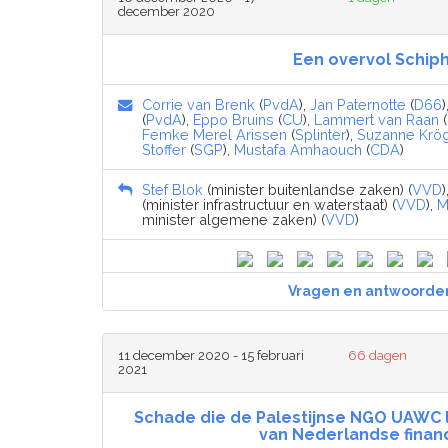
december 2020
Een overvol Schip
Corrie van Brenk
(
PvdA
),
Jan Paternotte
(
D66
)
(
PvdA
),
Eppo Bruins
(
CU
),
Lammert van Raan
(
Femke Merel Arissen
(
Splinter
),
Suzanne Krö
Stoffer
(
SGP
),
Mustafa Amhaouch
(
CDA
)
Stef Blok
(minister buitenlandse zaken) (
VVD
)
(minister infrastructuur en waterstaat) (
VVD
),
M
minister algemene zaken) (
VVD
)
Vragen en antwoorde
11 december 2020 - 15 februari
66 dagen
2021
Schade die de Palestijnse NGO UAWC l
van Nederlandse finan