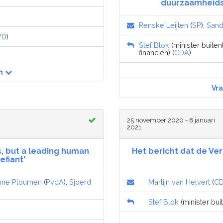
duurzaamheids
Renske Leijten
(
SP
),
Sand
VD
)
Stef Blok
(minister buiten
financiën) (
CDA
)
n
Vr
25 november 2020 - 8 januari
2021
s, but a leading human
Het bericht dat de Ve
efiant'
anne Ploumen
(
PvdA
),
Sjoerd
Martijn van Helvert
(
C
Stef Blok
(minister bui