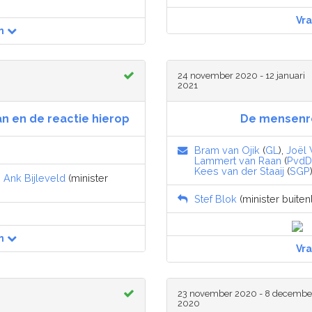
Vr
n
24 november 2020 - 12 januari
2021
n en de reactie hierop
De mensenre
Bram van Ojik
(
GL
),
Joël
Lammert van Raan
(
PvdD
Kees van der Staaij
(
SGP
,
Ank Bijleveld
(minister
Stef Blok
(minister buiten
n
Vr
23 november 2020 - 8 decembe
2020