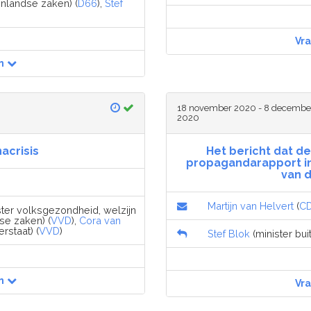
enlandse zaken) (
D66
),
Stef
Vr
n
18 november 2020 - 8 decembe
2020
acrisis
Het bericht dat d
propagandarapport i
van d
Martijn van Helvert
(
C
ister volksgezondheid, welzijn
se zaken) (
VVD
),
Cora van
rstaat) (
VVD
)
Stef Blok
(minister bui
n
Vr