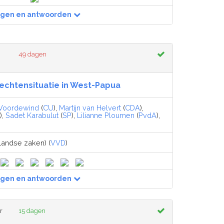
agen en antwoorden
49 dagen
chtensituatie in West-Papua
 Voordewind
(
CU
),
Martijn van Helvert
(
CDA
),
),
Sadet Karabulut
(
SP
),
Lilianne Ploumen
(
PvdA
),
)
landse zaken) (
VVD
)
agen en antwoorden
r
15 dagen