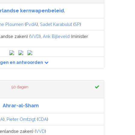
rlandse kernwapenbeleid.
nne Ploumen
(
PvdA
),
Sadet Karabulut
(
SP
)
landse zaken) (
VVD
),
Ank Bijleveld
(minister
agen en antwoorden
50 dagen
Ahrar-al-Sham
DA
),
Pieter Omtzigt
(
CDA
)
tenlandse zaken) (
VVD
)