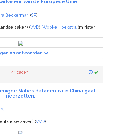
adviseur van de Europese Unie.
ra Beckerman
(
SP
)
landse zaken) (
VVD
),
Wopke Hoekstra
(minister
agen en antwoorden
44 dagen
renigde Naties datacentra in China gaat
neerzetten.
DA
)
tenlandse zaken) (
VVD
)