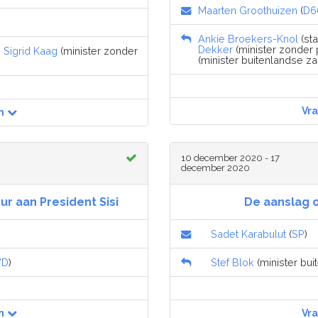
Maarten Groothuizen
(
D6
Ankie Broekers-Knol
(sta
Dekker
(minister zonder po
,
Sigrid Kaag
(minister zonder
(minister buitenlandse za
Vr
n
10 december 2020 - 17
december 2020
r aan President Sisi
De aanslag 
Sadet Karabulut
(
SP
)
VD
)
Stef Blok
(minister bui
n
Vr