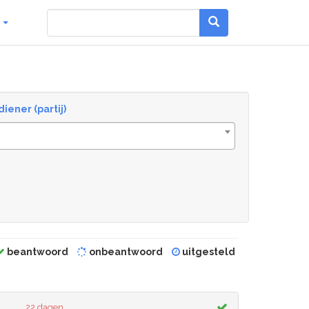
g
diener (partij)
beantwoord
onbeantwoord
uitgesteld
22 dagen