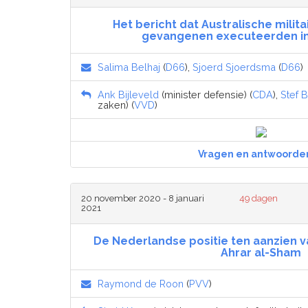
Het bericht dat Australische milit
gevangenen executeerden in
Salima Belhaj
(
D66
),
Sjoerd Sjoerdsma
(
D66
)
Ank Bijleveld
(minister defensie) (
CDA
),
Stef 
zaken) (
VVD
)
Vragen en antwoorde
20 november 2020 - 8 januari
49 dagen
2021
De Nederlandse positie ten aanzien v
Ahrar al-Sham
Raymond de Roon
(
PVV
)