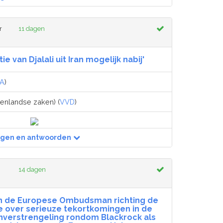
r
11 dagen
e van Djalali uit Iran mogelijk nabij'
A
)
tenlandse zaken) (
VVD
)
agen en antwoorden
14 dagen
an de Europese Ombudsman richting de
 over serieuze tekortkomingen in de
nverstrengeling rondom Blackrock als