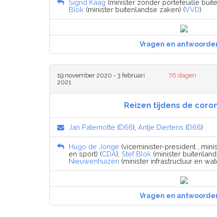
Sigrid Kaag
(minister zonder portefeuille buit
Blok
(minister buitenlandse zaken) (
VVD
)
Vragen en antwoorde
19 november 2020 - 3 februari
76 dagen
2021
Reizen tijdens de coron
Jan Paternotte
(
D66
),
Antje Diertens
(
D66
)
Hugo de Jonge
(viceminister-president , min
en sport) (
CDA
),
Stef Blok
(minister buitenland
Nieuwenhuizen
(minister infrastructuur en wate
Vragen en antwoorde