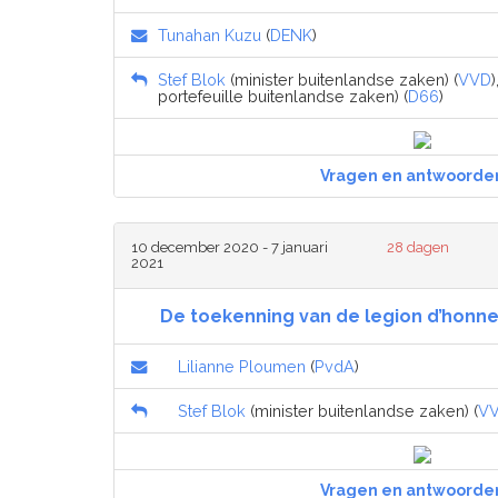
Tunahan Kuzu
(
DENK
)
Stef Blok
(minister buitenlandse zaken) (
VVD
)
portefeuille buitenlandse zaken) (
D66
)
Vragen en antwoorde
10 december 2020 - 7 januari
28 dagen
2021
De toekenning van de legion d’honneu
Lilianne Ploumen
(
PvdA
)
Stef Blok
(minister buitenlandse zaken) (
V
Vragen en antwoorde